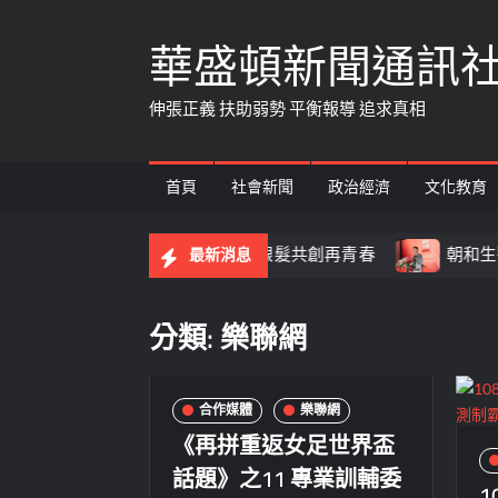
Skip
華盛頓新聞通訊
to
content
伸張正義 扶助弱勢 平衡報導 追求真相
首頁
社會新聞
政治經濟
文化教育
濟五夠力智啟長照新時代 翻轉銀髮共創再青春
朝和生醫正
最新消息
分類:
樂聯網
合作媒體
樂聯網
《再拼重返女足世界盃
話題》之11 專業訓輔委