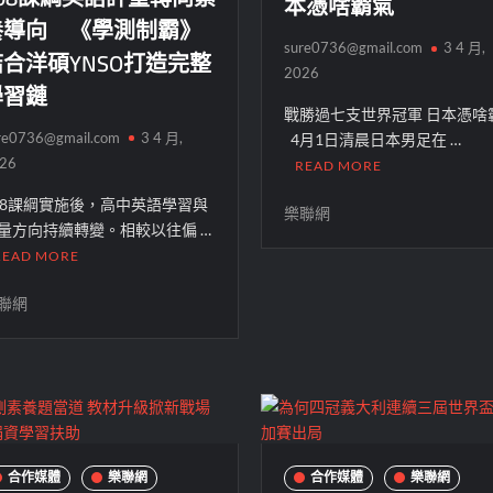
本憑啥霸氣
養導向 《學測制霸》
sure0736@gmail.com
3 4 月,
結合洋碩YNSO打造完整
2026
學習鏈
戰勝過七支世界冠軍 日本憑啥
re0736@gmail.com
3 4 月,
4月1日清晨日本男足在 …
26
READ MORE
08課綱實施後，高中英語學習與
樂聯網
量方向持續轉變。相較以往偏 …
READ MORE
聯網
合作媒體
樂聯網
合作媒體
樂聯網