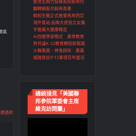
慈濟五夠力智啟長照新時代
翻轉銀髮共創再青春
朝和生醫正式進軍馬來西亞
海外首站 品牌大使翁立友攜
手推廣大健康概念
霸氣
AI改變學習模式 產學教育
界共議K-12教育轉型新藍圖
火舞鳳凰、神鬼踩街 嘉義
城隍夜巡9/11重現百年盛況
總統接見「美國聯
邦參院軍委會主席
維克訪問團」
視
訊
播