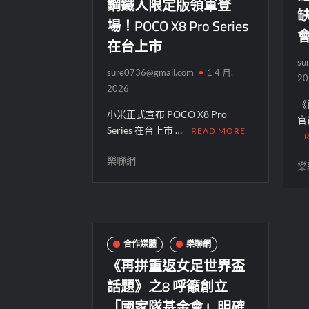
鋼鐵人限定版領軍登
場！POCO X8 Pro Series
在台上市
su
sure0736@gmail.com
1 4 月,
20
2026
《
小米正式宣布 POCO X8 Pro
官
Series 在台上市 …
READ MORE
樂聯網
樂
合作媒體
樂聯網
《再拼重返女足世界盃
話題》之8 呼籲創立
「國家隊基金會」明確