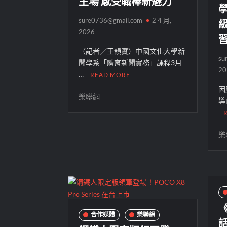
主場 感受職棒新魅力
級
sure0736@gmail.com
2 4 月,
2026
（記者／王韻實）中國文化大學新
su
聞學系「體育新聞實務」課程3月
20
…
READ MORE
因
樂聯網
導
樂
合作媒體
樂聯網
話