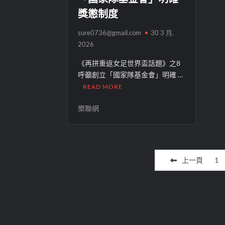
獎懲制度
sure0736@gmail.com
30 3 月,
2026
《再拼重返女足世界盃話題》之8
呼籲創立「國家隊基金會」明確 …
READ MORE
樂聯網
文
上一頁
1
章
分
頁