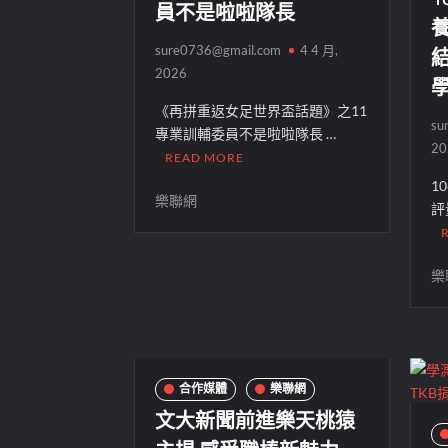
員不是啦啦隊長
sure0736@gmail.com
4 4 月,
2026
《再拼重返女足世界盃話題》之11
su
專業訓輔委員不是啦啦隊長 …
20
READ MORE
1
樂聯網
評
樂
合作媒體
樂聯網
文大新聞前進樂天桃猿