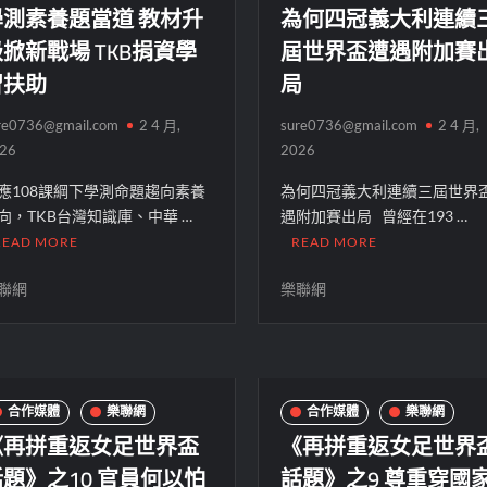
學測素養題當道 教材升
為何四冠義大利連續
掀新戰場 TKB捐資學
屆世界盃遭遇附加賽
習扶助
局
re0736@gmail.com
2 4 月,
sure0736@gmail.com
2 4 月,
26
2026
應108課綱下學測命題趨向素養
為何四冠義大利連續三屆世界
向，TKB台灣知識庫、中華 …
遇附加賽出局 曾經在193 …
READ MORE
READ MORE
聯網
樂聯網
合作媒體
樂聯網
合作媒體
樂聯網
《再拼重返女足世界盃
《再拼重返女足世界
題》之10 官員何以怕
話題》之9 尊重穿國