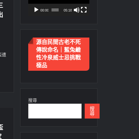
三
放
00:00
05:18
出
器
源自民間古老不死
傳說命名｜藍兔鹼
盃遭
性冷泉威士忌挑戰
極品
搜尋
搜
尋
盃
家