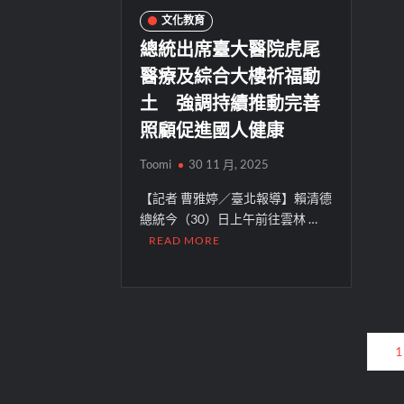
文化教育
總統出席臺大醫院虎尾
醫療及綜合大樓祈福動
土 強調持續推動完善
照顧促進國人健康
Toomi
30 11 月, 2025
【記者 曹雅婷／臺北報導】賴清德
總統今（30）日上午前往雲林 …
READ MORE
文
1
章