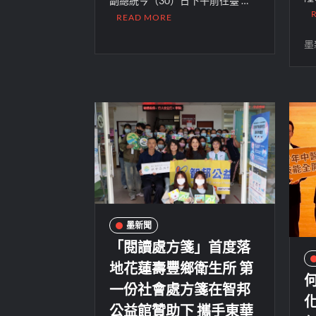
副總統今（30）日下午前往臺 …
READ MORE
墨
墨新聞
「閱讀處方箋」首度落
地花蓮壽豐鄉衛生所 第
一份社會處方箋在智邦
化
公益館贊助下 攜手東華