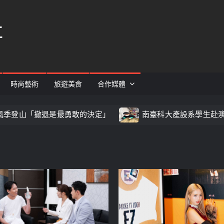
社
時尚藝術
旅遊美食
合作媒體
「撤退是最勇敢的決定」
南臺科大產設系學生赴澳實習 用