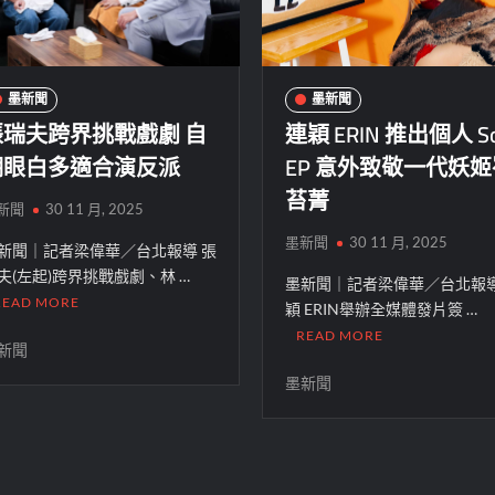
墨新聞
墨新聞
張瑞夫跨界挑戰戲劇 自
連穎 ERIN 推出個人 So
嘲眼白多適合演反派
EP 意外致敬一代妖
苔菁
新聞
30 11 月, 2025
墨新聞
30 11 月, 2025
新聞｜記者梁偉華／台北報導 張
夫(左起)跨界挑戰戲劇、林 …
墨新聞｜記者梁偉華／台北報導
READ MORE
穎 ERIN舉辦全媒體發片簽 …
READ MORE
新聞
墨新聞