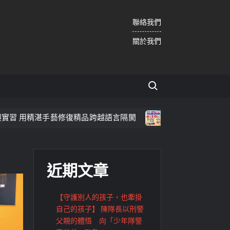
聯絡我們
關於我們
Search for:
精湛手藝修復精品跨越語言隔閡
嘉義市8/10防空演習 
近期文章
【守護別人的孩子，也牽掛
自己的孩子】 陳隊長以刑警
父親的體悟 向「少年隊警