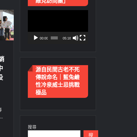
維克訪問團」
視
訊
播
放
00:00
05:18
器
銷
中
源自民間古老不死
投
傳說命名｜藍兔鹼
性冷泉威士忌挑戰
極品
導
…
搜尋
搜