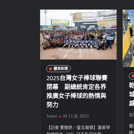
體育新聞
2025台灣女子棒球聯賽
閉幕 副總統肯定各界
推廣女子棒球的熱情與
努力
墨
Toomi
30 11 月, 2025
墨
【記者 曹雅婷／臺北報導】蕭美琴
隆