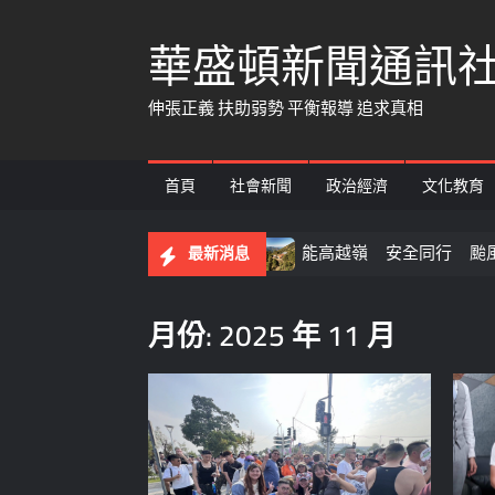
Skip
華盛頓新聞通訊
to
content
伸張正義 扶助弱勢 平衡報導 追求真相
首頁
社會新聞
政治經濟
文化教育
仁愛之家增添安全防護
能高越嶺 安全同行 颱風季登山
最新消息
月份:
2025 年 11 月