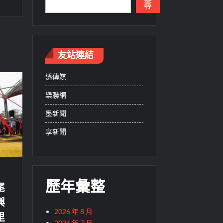
尋
友站連結
透傳媒
樂聯網
墨新聞
享新聞
歷年彙整
尾
興
2026 年 8 月
里
2026 年 7 月