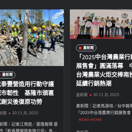
墨新聞
「2025中台灣農業行
展售會」圓滿落幕 
台灣農業火炬交棒南
墨新聞
延續行銷熱潮
乾泰豐營造用行動守護
城市韌性 基隆市頒匾
墨新聞
30 11 月, 2025
感謝災後復原功勞
墨新聞｜記者馬源培／台中報
「2025中台灣農業行銷展售會 
新聞
30 11 月, 2025
READ MORE
新聞｜記者江育銓／基隆報導 基
市「乾泰豐營造有限公司」長 …