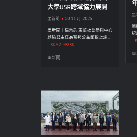
大學USR跨域協力展開
墨
墨新聞
30 11 月, 2025
墨
墨新聞｜楊秉鈞 東華社會參與中心
統
顧瑜君主任為智邦公益館致上謝 …
READ MORE
墨
墨新聞