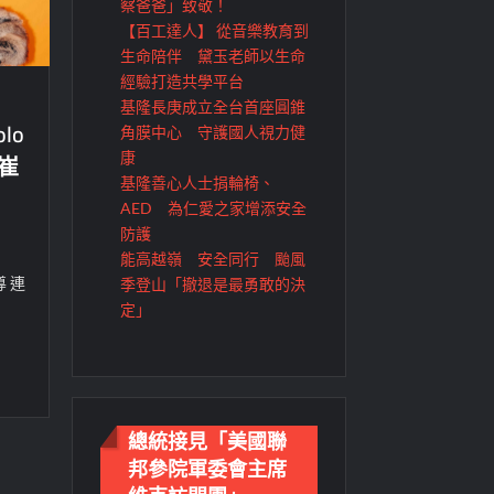
察爸爸」致敬！
【百工達人】 從音樂教育到
生命陪伴 黛玉老師以生命
經驗打造共學平台
基隆長庚成立全台首座圓錐
lo
角膜中心 守護國人視力健
姬崔
康
基隆善心人士捐輪椅、
AED 為仁愛之家增添安全
防護
能高越嶺 安全同行 颱風
 連
季登山「撤退是最勇敢的決
定」
總統接見「美國聯
邦參院軍委會主席