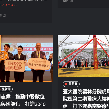
墨新聞
READ MORE
新聞
墨新聞
臺大醫院雲林分院虎
墨新聞
何志偉：推動中醫數位
院區第二期醫療大樓
與國際化 打造2040
建 打下雲嘉南醫療