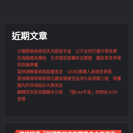
近期文章
父親節揪爸爸到天文館逛宇宙 父子女同行展示場免費
白海豚週末攪局 北市提前部署防災應變 籲民眾及早做
好防颱準備
雲林調解委員貢獻獲肯定 103位績優人員接受表揚
雲林縣環保局新辦公廳舍周邊空品淨化區景觀工程 榮獲
國內外四項設計大獎肯定
翻轉百年民俗鷄籠中元祭 「隆Like平安」快閃站 8/26
登場