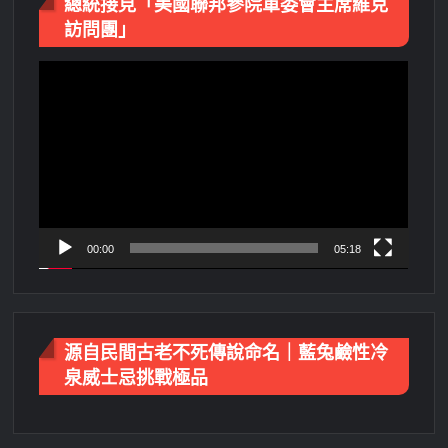
總統接見「美國聯邦參院軍委會主席維克
訪問團」
視
訊
播
放
器
00:00
05:18
源自民間古老不死傳說命名｜藍兔鹼性冷
泉威士忌挑戰極品