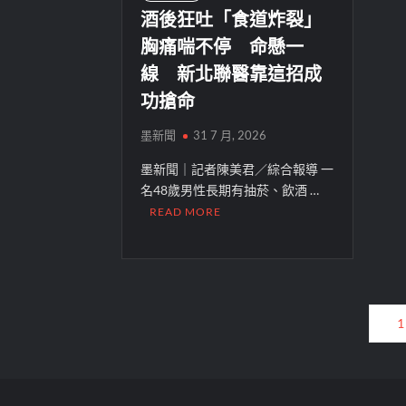
酒後狂吐「食道炸裂」
胸痛喘不停 命懸一
線 新北聯醫靠這招成
功搶命
墨新聞
31 7 月, 2026
墨新聞｜記者陳美君／綜合報導 一
名48歲男性長期有抽菸、飲酒 …
READ MORE
文
1
章
分