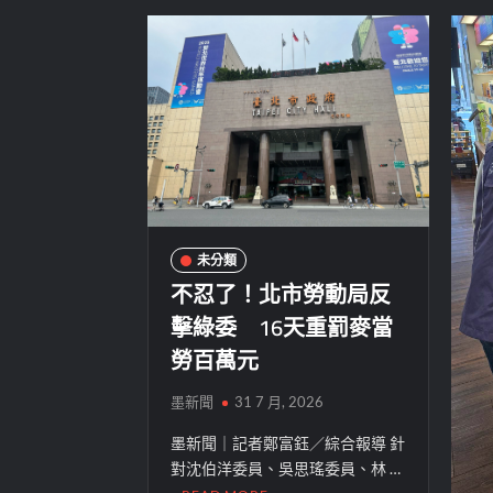
未分類
不忍了！北市勞動局反
擊綠委 16天重罰麥當
勞百萬元
墨新聞
31 7 月, 2026
墨新聞｜記者鄭富鈺／綜合報導 針
對沈伯洋委員、吳思瑤委員、林 …