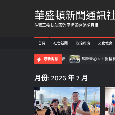
Skip
華盛頓新聞通訊
to
content
伸張正義 扶助弱勢 平衡報導 追求真相
首頁
社會新聞
政治經濟
文化教育
膜中心 守護國人視力健康
基隆善心人士捐輪椅、AED 
最新消息
月份:
2026 年 7 月