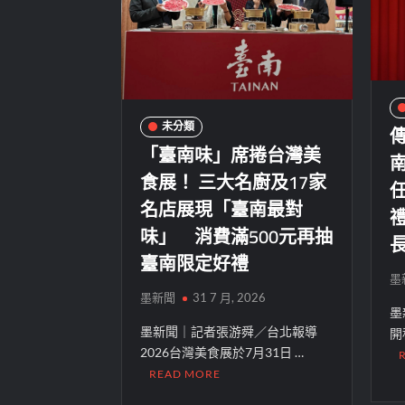
未分類
「臺南味」席捲台灣美
食展！ 三大名廚及17家
名店展現「臺南最對
味」 消費滿500元再抽
臺南限定好禮
墨
墨新聞
31 7 月, 2026
墨
墨新聞｜記者張游舜／台北報導
開
2026台灣美食展於7月31日 …
READ MORE