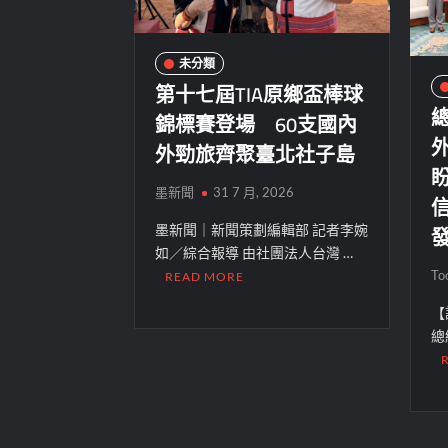
未分類
第十七屆TIA原鄉盃棒球
錦標賽登場 60支國內
外勁旅齊聚臺北社子島
墨新聞
31 7 月, 2026
墨新聞｜新聞策劃編輯部 記者李婉
如／綜合報導 由社團法人台灣 …
To
READ MORE
【
總