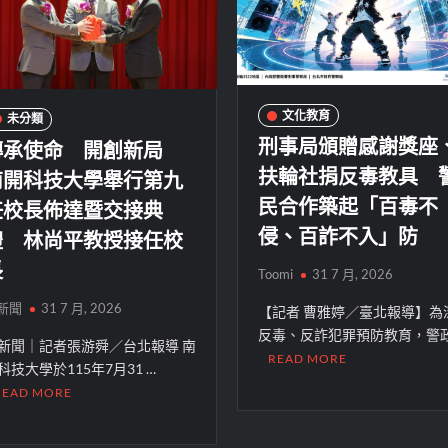
文化教育
未分類
刑事局頒贈感謝獎座
傳承使命 開創新局
扶輪社捐反毒教具 
南開科技大學舉行第九
民合作築起「百毒不
任校長佈達暨交接典
侵、百詐不入」防
禮 林尚平教授接任校
長
Toomi
31 7 月, 2026
新聞
31 7 月, 2026
【記者 曹雅婷／臺北報導】為
反毒、反詐犯罪預防教育，警政
新聞｜記者張游舜／台北報導 南
READ MORE
科技大學於115年7月31 …
READ MORE