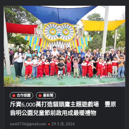
合作媒體
墨新聞
斥資6,000萬打造貓頭鷹主題遊戲場 豐原
翁明公園兒童節前啟用成最暖禮物
sure0736@gmail.com
29 3 月, 2026