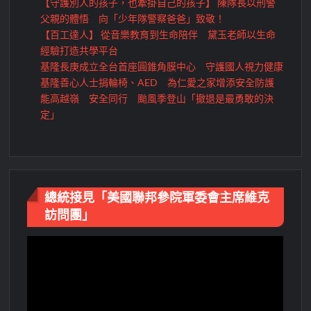
【守護別人的孩子，也牽掛自己的孩子】 陳隊長以刑警
父親的體悟 向「少年隊警察爸爸」致敬！
【百工達人】 從音樂教育到生命陪伴 黛玉老師以生命
經驗打造共學平台
基隆長庚成立全台首座圓錐角膜中心 守護國人視力健康
基隆善心人士捐輪椅、AED 為仁愛之家增添安全防護
能高越嶺 安全同行 颱風季登山「撤退是最勇敢的決
定」
總統接見「美國聯邦參院軍委會主席維克
訪問團」
視
訊
播
放
器