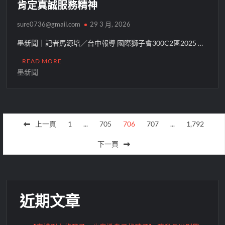
肯定真誠服務精神
sure0736@gmail.com
29 3 月, 2026
墨新聞｜記者馬源培／台中報導 國際獅子會300C2區2025 …
READ MORE
墨新聞
文
上一頁
1
...
705
706
707
...
1,792
章
下一頁
分
頁
近期文章