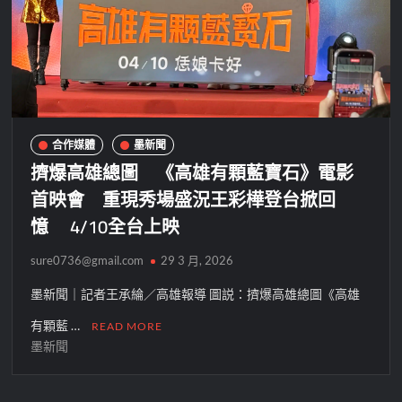
合作媒體
墨新聞
擠爆高雄總圖 《高雄有顆藍寶石》電影
首映會 重現秀場盛況王彩樺登台掀回
憶 4/10全台上映
sure0736@gmail.com
29 3 月, 2026
墨新聞｜記者王承綸／高雄報導 圖説：擠爆高雄總圖《高雄
有顆藍 …
READ MORE
墨新聞