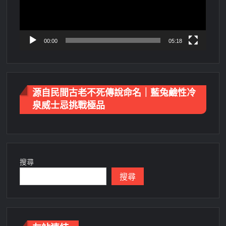
00:00
05:18
源自民間古老不死傳說命名｜藍兔鹼性冷
泉威士忌挑戰極品
搜尋
搜尋