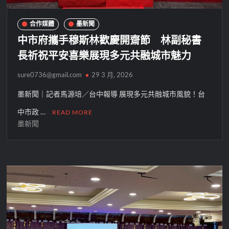
合作媒體
墨新聞
中市府攜手穆斯林歡慶開齋節 林副秘書
長祈祝平安喜樂展現多元共融城市魅力
sure0736@gmail.com
29 3 月, 2026
墨新聞｜記者馬源培／台中報導 展現多元共融城市風貌！台
中市政 …
READ MORE
墨新聞