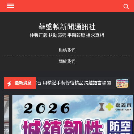
Skip
Search
to
content
華盛頓新聞通訊社
伸張正義 扶助弱勢 平衡報導 追求真相
聯絡我們
關於我們
習 用精湛手藝修復精品跨越語言隔閡
嘉義市8/10防空
最新消息