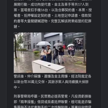
展開行動，成功拘提代書、金主及車手等共17人到
案，當場查扣手機16台，以及合夥契約書、本票、授
權書、抵押權設定契約書、土地登記申請書、借款契
約書等大量關鍵贓證物，完整瓦解該跨業結盟的犯罪
鏈。
警訊後，仲介蘇嫌、蕭嫌及金主周嫌，經法院裁定各
以新台幣30萬元交保，其餘涉案人員持續擴大偵辦
中。
刑事警察局呼籲，民眾務必提高警覺，凡投資虧損後
即「精準接獲」借貸或房產抵押聯繫，極可能是詐騙
集團與不法代書聯手的二次詐騙陷阱。簽署任何借貸