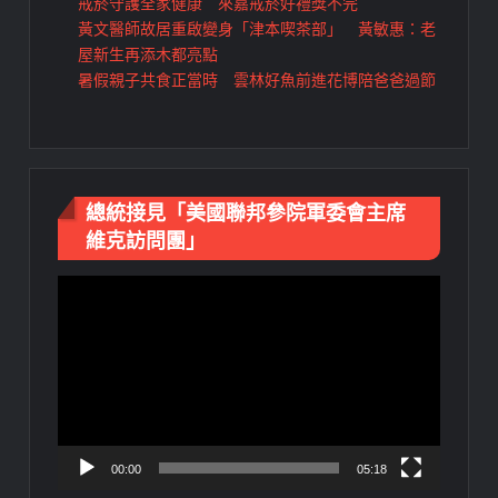
戒菸守護全家健康 來嘉戒菸好禮獎不完
黃文醫師故居重啟變身「津本喫茶部」 黃敏惠：老
屋新生再添木都亮點
暑假親子共食正當時 雲林好魚前進花博陪爸爸過節
總統接見「美國聯邦參院軍委會主席
維克訪問團」
視
訊
播
放
器
00:00
05:18