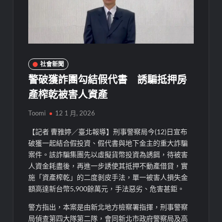
社會新聞
警破獲詐團勾結假代書 誘騙抵押房
產榨乾被害人資產
Toomi
12 1 月, 2026
【記者 曹雅婷／臺北報導】刑事警察局今(12)日宣布
破獲一起結合假投資、假代書與地下金主的重大詐騙
案件。該詐騙集團先以虛擬貨幣投資為誘餌，待被害
人資金耗盡後，再進一步誘使其抵押不動產借貸，實
施「資產榨乾」的二度剝皮手法，單一被害人損失金
額高達新台幣5,900餘萬元，手法惡劣、危害甚鉅。
警方指出，本案是由新北地方檢察署指揮，刑事警察
局偵查第四大隊第二隊，會同新北市政府警察局及高