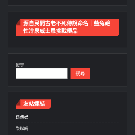
源自民間古老不死傳說命名｜藍兔鹼
性冷泉威士忌挑戰極品
搜尋
搜尋
友站連結
透傳媒
樂聯網