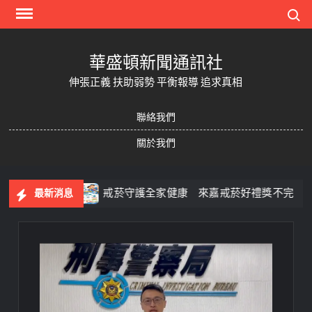
Skip
Search
to
content
華盛頓新聞通訊社
伸張正義 扶助弱勢 平衡報導 追求真相
聯絡我們
關於我們
一次玩
戒菸守護全家健康 來嘉戒菸好禮獎不完
最新消息