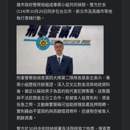
雄市政府警察局組成專案小組共同偵辦。警方於去
(114)年10月20日同步在台北市、新北市及高雄市等地
執行查緝行動。
刑事警察局偵查第四大隊第二隊隊長葉泰志表示，專
案小組歷經月餘蒐證，深入交叉比對金流與地政資料
後，鎖定以蘇姓男子為首的假代書犯罪集團。該集團
與不法民間金主分工合作，趁被害人投資失利、資金
告急之際，主動聯繫聲稱可協助辦理房產抵押周轉，
實則藉由不當契約與高額借貸條件，迅速掏空被害人
剩餘資產。
警方於10月中旬持地檢署及法院核發之拘票、搜索票