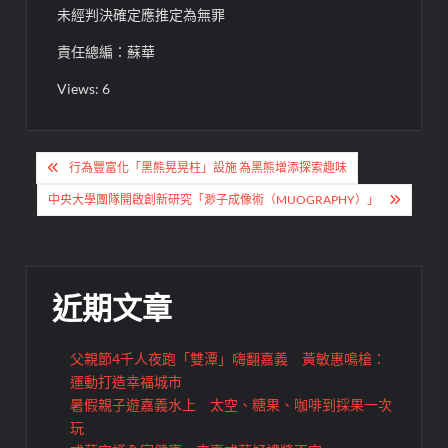
未經判決確定應推定為無罪
責任總編：蘇華
Views: 6
文
行為豐富化「黑熊晃晃柱」設施 為黑熊增添探索趣味
章
中央大學團隊開啟創新研究「渺子成像術（MUOGRAPHY）」
導
覽
近期文章
父親節4千人夜跑「雙潭」嗨翻嘉義 黃敏惠鳴槍：
運動打造幸福城市
暑假親子遊嘉義水上 太空、糖果、咖啡到採果一次
玩