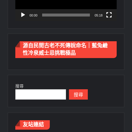
00:00
05:18
源自民間古老不死傳說命名｜藍兔鹼
性冷泉威士忌挑戰極品
搜尋
搜尋
友站連結