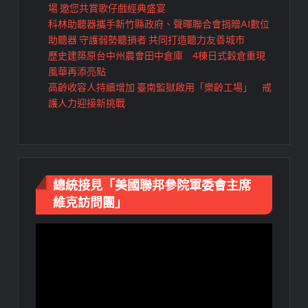
場 邀您共賞歌仔戲經典盛宴
科林助聽器攜手新竹縣政府、聲暉聯合會捐贈AI數位
助聽器 守護弱勢聽損者 共同打造聽力友善城市
歷史建築原台中州農會田中倉庫 4棟日式穀倉重現
風華再添亮點
高齡收容人持續增加 臺南監獄啟用「樂齡工場」 戒
護人力迎接新挑戰
總統接見「美國聯邦參院軍委會主席
維克訪問團」
視
訊
播
放
器