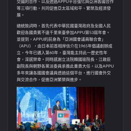
交國的合作、以及透過APPU平台強化與亞洲各國合作
等三項行動，共同促進亞太區域和平、繁榮及經濟發
展。
總統致詞時，首先代表中華民國臺灣政府及全國人民
歡迎各國貴賓不遠千里來臺參加APPU第53屆年會。
並提到，APPU的前身為「亞洲國會議員聯合會」
（APU），由日本前首相岸信介在1965年倡議創辦成
立，今年已邁入第60年，臺灣能主持此一歷史性年
會，深感榮幸。同時感謝立法院韓國瑜院長、江啟臣
副院長與朝野各黨派委員承擔此重責大任，以及APPU
多年來讓各國國會議員透過這個平台，進行國會外交
與交流合作，促進亞洲繁榮與進步。