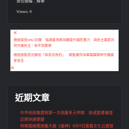
責任總編：蘇華
Views: 4
文
章
總統接見IPAC訪團 強調臺灣將持續提升國防實力 與民主國家共
同守護民主、和平與繁榮
導
總統錄製莒光園地「與官兵有約」 期勉秉持海軍錨鍊精神守護國
覽
家安全
近期文章
中市地政推建物第一次測量多元申辦 新成屋產權登
記更快速便捷
明華園總團旗艦大戲《貓神》8月9日嘉義文化公園登