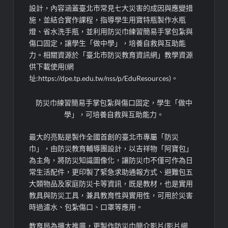
設計，內容涵蓋臺北市常見七大災害的成因與應變措
施，並結合實作課程，指導學生用寶特瓶製作水瓶
燈、省水洗手瓶，並利用防災巾練習簡易手掌包紮與
傷口固定，讓學生「做中學」，培養自救與互助能
力。相關資源於「臺北市防災教育資訊網」教學資源
供下載使用(網
址:https://dpe.tp.edu.tw/nss/p/EduResources)。
防災巾練習簡易手掌包紮與傷口固定，學生「做中
學」，可培養自救與互助能力。
最大的亮點是製作全國首創的臺北市專屬「防災
巾」，由防災教育輔導團設計，以吉祥物「阿寶包」
為主角，將防災知識圖像化，讓防災巾不僅可作為日
常生活配件，更印製了緊急求助通報方式、避難包五
大類物品及家庭防災卡等資訊，既是教材，也是實用
教具與防災工具，兼具教育性與實用性，可用於災害
時過濾水、包紮傷口、口罩等應用。
教育局為擴大推廣，更製作防災巾簡介影片(影片網