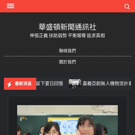
Skip
Search
to
content
華盛頓新聞通訊社
伸張正義 扶助弱勢 平衡報導 追求真相
聯絡我們
關於我們
藝術、聽音樂留下夏日回憶
嘉義亞創無人機物流計畫亮相
最新消息