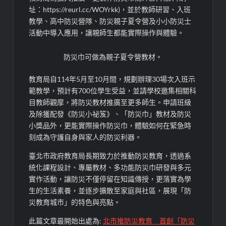
址：https://reurl.cc/WOYrkk)，並於教師研習、入班
教學、高中防災營隊、防災親子夏令營及小小防災士
活動中導入應用，讓親師生都能實際操作與體驗。
防災巾可做為親子夏令營教材。
教育局自114年5月至10月間，規劃辦理30場次入班示
範教學，預計有700位學生受益，並請學校邀集相關科
目教師觀摩，將防災教材推廣至更多師生。申請班級
及除獲配發《防災小祕笈》、「防災巾」教材及防災
小獎品外，更能實際操作防災巾，體驗如何在緊急時
刻成為守護自身與家人的防災利器。
臺北市政府教育局長期致力於推動防災教育，透過系
統化課程設計、專屬教材、多功能防災巾研發與多元
實作活動，讓防災不僅停留在知識傳授，更落實為學
生的生活素養，並逐步擴散至家庭與社區，展現「防
災教育城市」的特色與亮點。
此篇文章最開始出處為:
北市推防災教育 首創「防災