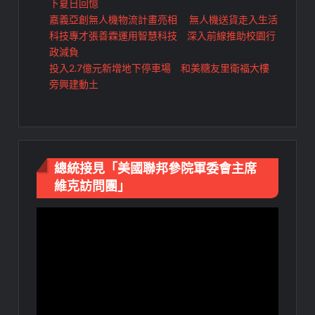
下夏日回憶
嘉義亞創無人機物流計畫亮相 無人機送貨走入生活
科技專才張善霖運用智慧科技 深入前線推助校園行
政減負
投入2.7億元新增地下停車場 和美糖友里衛福大樓
旁興建動土
總統接見「美國聯邦參院軍委會主席
維克訪問團」
視
訊
播
放
器