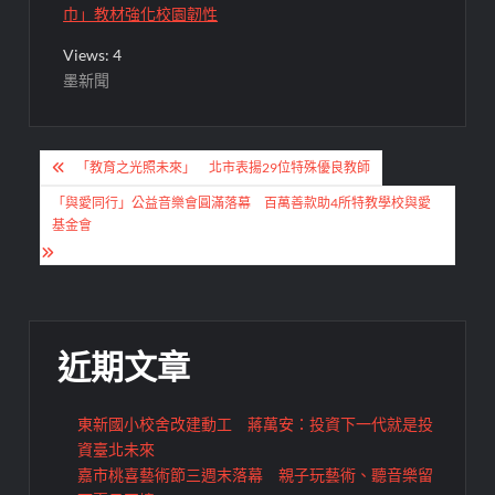
巾」教材強化校園韌性
Views: 4
墨新聞
文
「教育之光照未來」 北市表揚29位特殊優良教師
章
「與愛同行」公益音樂會圓滿落幕 百萬善款助4所特教學校與愛
導
基金會
覽
近期文章
東新國小校舍改建動工 蔣萬安：投資下一代就是投
資臺北未來
嘉市桃喜藝術節三週末落幕 親子玩藝術、聽音樂留