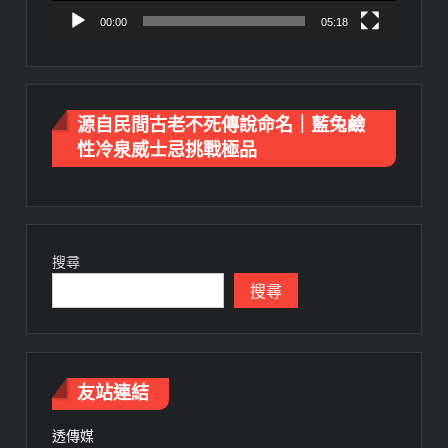
00:00
05:18
源自民間古老不死傳說命名｜藍兔鹼
性冷泉威士忌挑戰極品
搜尋
搜尋
友站連結
透傳媒