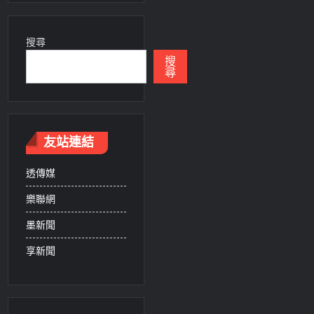
搜尋
搜
尋
友站連結
透傳媒
樂聯網
墨新聞
享新聞