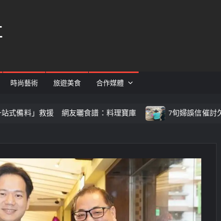
社
時尚藝術
旅遊美食
合作媒體
」救援 網友曬食譜：料理寶庫
7旬婦誤信催討欠款險被