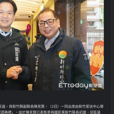
臣遠，與新竹縣副縣長陳見賢，（
2
日）一同出席由新竹家扶中心舉
授證典禮」。由於陳見賢已表態參與國民黨新竹縣長初選，邱臣遠