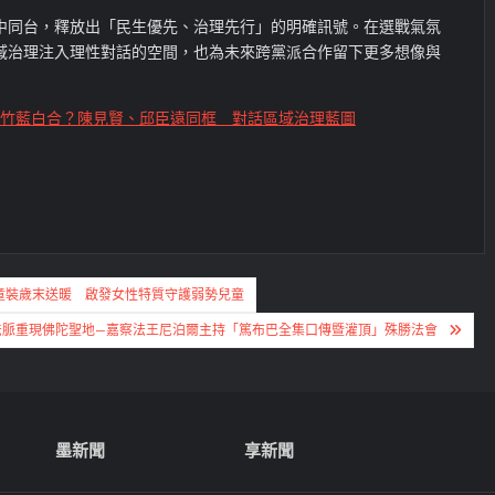
中同台，釋放出「民生優先、治理先行」的明確訊號。在選戰氣氛
域治理注入理性對話的空間，也為未來跨黨派合作留下更多想像與
竹藍白合？陳見賢、邱臣遠同框 對話區域治理藍圖
童裝歲末送暖 啟發女性特質守護弱勢兒童
法脈重現佛陀聖地—嘉察法王尼泊爾主持「篤布巴全集口傳暨灌頂」殊勝法會
墨新聞
享新聞