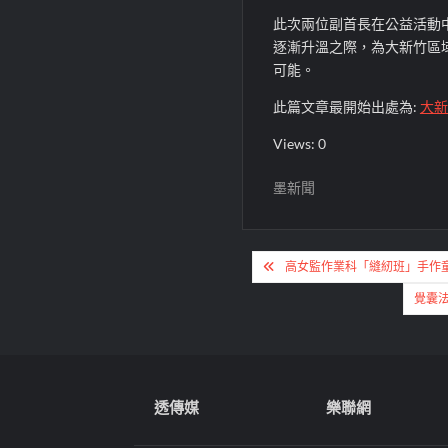
此次兩位副首長在公益活動
逐漸升溫之際，為大新竹區
可能。
此篇文章最開始出處為:
大新
Views: 0
墨新聞
文
高女監作業科「縫紉班」手作
章
覺囊
導
覽
透傳媒
樂聯網