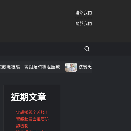
聯絡我們
關於我們
Search for:
騙 警銀及時攔阻匯款
洗腎患者全身癢、骨頭痛別輕忽 醫
近期文章
守護鄉親辛苦錢！
警親赴農會推廣防
詐機制