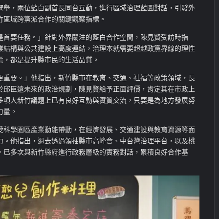
選舉，兩位藍白副首長同台互動，進行區域治理藍圖對話，引發外
竹區域跨黨派合作的關鍵觀察指標。
是首要任務。」針對外界關注的藍白合作空間，陳見賢受訪時指
業結構與公共建設上高度連結，治理本就需要超越政黨界線的理性
標，都是提升縣市民的生活品質。
更重要。」他指出，新竹縣市在教育、交通、社福等政策領域，長
於邱臣遠未來的政治規劃，陳見賢給予正面
評價，肯定其在市政上
多項大新竹議題上已有良好互動與實質交流，只要是為地方發展努
力量。
受科學園區產業動能帶動，在經濟發展、交通建設與教育資源等面
力。他指出，過去透過領袖縣市高峰會、中台灣治理平台，以及桃
，已多次與新竹縣府進行政務層級的實務對話，累積良好合作基