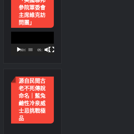
「美國聯邦
參院軍委會
主席維克訪
問團」
視
訊
播
00:00
05:18
放
器
源自民間古
老不死傳說
命名｜藍兔
鹼性冷泉威
士忌挑戰極
品