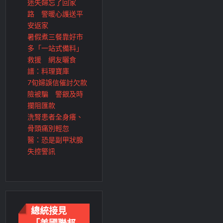
迷失婦忘了回家
路 警暖心護送平
安返家
暑假煮三餐靠好市
多「一站式備料」
救援 網友曬食
譜：料理寶庫
7旬婦誤信催討欠款
險被騙 警銀及時
攔阻匯款
洗腎患者全身癢、
骨頭痛別輕忽
醫：恐是副甲狀腺
失控警訊
總統接見