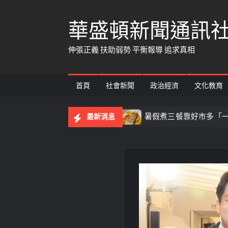
Skip
華盛頓新聞通訊
to
content
伸張正義 扶助弱勢 平衡報導 追求真相
首頁
社會新聞
政治經濟
文化教育
 警暖心護送平安返家
暑假煮三餐靠好市多「一站式備料
最新消息