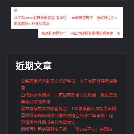
文
章
科工館2026假日科學饗宴-春季班 38場學習場次 低碳綠生活 ×
創客體驗 × 戶外科探索
導
駿馬迎春過好年 中山地政邀名家揮毫贈春聯
覽
近期文章
父親節揪爸爸到天文館逛宇宙 父子女同行展示場免
費
白海豚週末攪局 北市提前部署防災應變 籲民眾及
早做好防颱準備
雲林調解委員貢獻獲肯定 103位績優人員接受表揚
雲林縣環保局新辦公廳舍周邊空品淨化區景觀工程
榮獲國內外四項設計大獎肯定
翻轉百年民俗鷄籠中元祭 「隆Like平安」快閃站