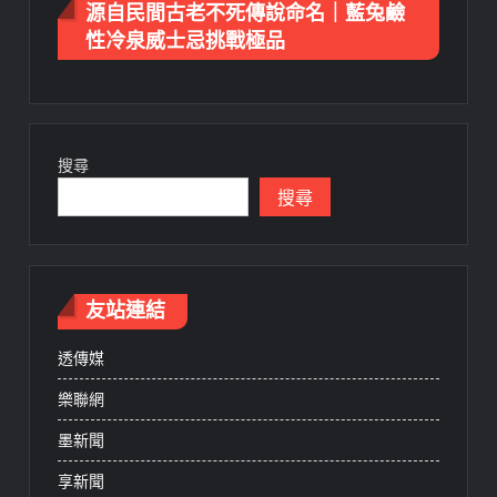
源自民間古老不死傳說命名｜藍兔鹼
性冷泉威士忌挑戰極品
搜尋
搜尋
友站連結
透傳媒
樂聯網
墨新聞
享新聞