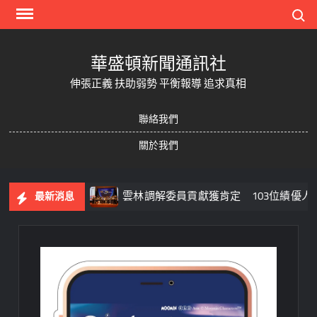
Skip
Search
to
content
華盛頓新聞通訊社
伸張正義 扶助弱勢 平衡報導 追求真相
聯絡我們
關於我們
準備
雲林調解委員貢獻獲肯定 103位績優人員接受表揚
最新消息