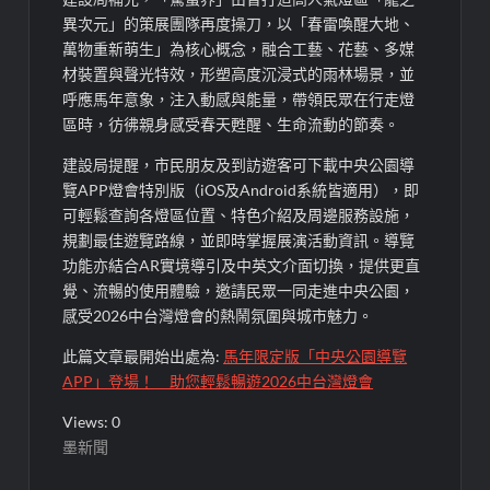
異次元」的策展團隊再度操刀，以「春雷喚醒大地、
萬物重新萌生」為核心概念，融合工藝、花藝、多媒
材裝置與聲光特效，形塑高度沉浸式的雨林場景，並
呼應馬年意象，注入動感與能量，帶領民眾在行走燈
區時，彷彿親身感受春天甦醒、生命流動的節奏。
建設局提醒，市民朋友及到訪遊客可下載中央公園導
覽APP燈會特別版（iOS及Android系統皆適用），即
可輕鬆查詢各燈區位置、特色介紹及周邊服務設施，
規劃最佳遊覽路線，並即時掌握展演活動資訊。導覽
功能亦結合AR實境導引及中英文介面切換，提供更直
覺、流暢的使用體驗，邀請民眾一同走進中央公園，
感受2026中台灣燈會的熱鬧氛圍與城市魅力。
此篇文章最開始出處為:
馬年限定版「中央公園導覽
APP」登場！ 助您輕鬆暢遊2026中台灣燈會
Views: 0
墨新聞