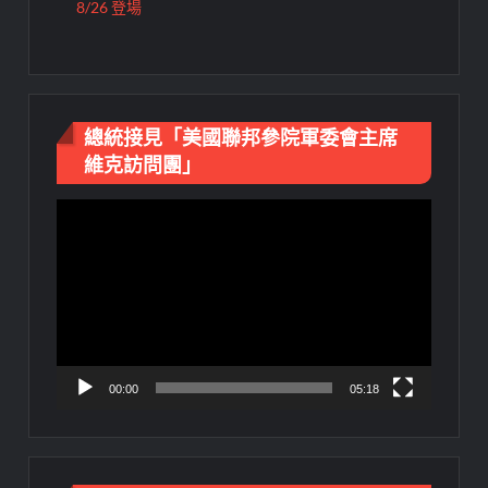
8/26 登場
總統接見「美國聯邦參院軍委會主席
維克訪問團」
視
訊
播
放
器
00:00
05:18