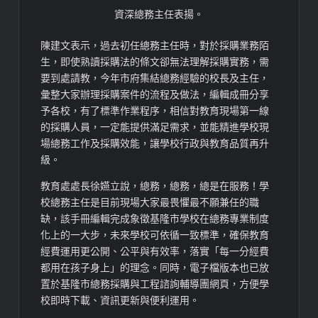
資深總務主任表揚。
陳建文表示，過去初任總務主任時，對於採購業務陌
生，即使熟讀採購法的條文卻無法理解採購實務，需
要到處請教，今年市府集結總務經驗的校長及主任，
彙整大家辦理採購案件的流程及做法，編輯成冊分享
予各校，有了標準作業程序，相信對教育現場第一線
的採購人員，一定能提供滿足需求，並能精進學校現
場總務工作及採購效能，讓學校行政與教育品質再升
級。
教育處處長徐嬿立說，總務，總務，總是在服務！學
校總務主任是目前現場大家最畏懼最不願兼任的職
缺，該手冊編輯完成象徵基隆市學校在總務專業制度
化上的一大步，未來學校可依循一致標準，確保教育
經費運用更公開、公平與有效率，落實「每一分經費
都用在孩子身上」的理念。同時，電子檔版本也已放
置於基隆市總務採購與工程諮詢輔導團網頁，方便學
校即時下載、資訊更新與便利運用。