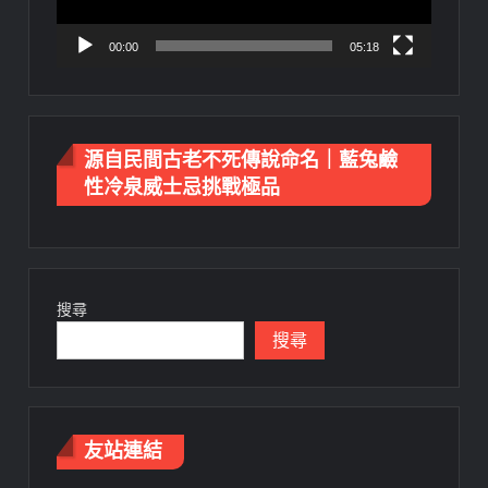
00:00
05:18
源自民間古老不死傳說命名｜藍兔鹼
性冷泉威士忌挑戰極品
搜尋
搜尋
友站連結