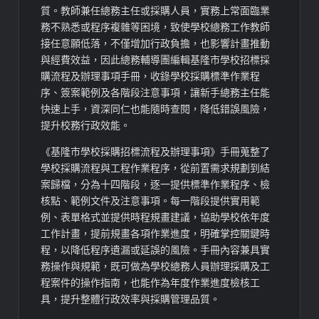
質。教師兼任總務主任或採購人員，實務上常面臨業
務不熟悉或程序複雜等困境，致使學校總務工作教師
接任意願低落，不僅增加行政負擔，也影響計畫推動
與經費效益，因此總務輔導團編輯基隆市學校招標採
購流程及辦理事項手冊，收錄學校採購標準作業程
序、簽案範例及各階段注意事項，讓新手總務主任能
快速上手，資深同仁也能隨時查閱，降低錯誤風險，
提升校務行政效能。
《基隆市學校採購招標流程及辦理事項》手冊蒐整了
學校採購流程與工程作業程序，從前置需求規劃到結
案歸檔，分為十四階段，逐一提供標準作業程序、檢
核點、範例文件及注意事項。每一階段提供實用範
例、表單格式並提供時程規畫建議，協助學校依年度
工作計畫，提前規畫各項作業進度，明確掌控關鍵時
程，以降低程序遺漏或延誤的風險。手冊內容兼具實
務操作與規範，既可做為學校總務人員辦理採購及工
程案件的操作指南，也能作為年度作業進度檢核工
具，提升整體行政效率與採購管理品質。