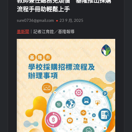
教師兼任總務免煩惱 基隆推出採購
流程手冊助輕鬆上手
sure0736@gmail.com
23 9 月, 2025
墨新聞
｜記者江育銓／基隆報導