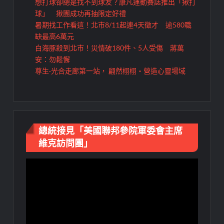
想打球卻總是找不到球友？康凡運動賽誌推出「揪打
球」 揪團成功再抽限定好禮
暑期找工作看這！北市8/11起連4天徵才 逾580職
缺最高6萬元
白海豚殺到北市！災情破180件、5人受傷 蔣萬
安：勿鬆懈
尊生·光合走廊第一站， 翩然栩栩・營造心靈場域
總統接見「美國聯邦參院軍委會主席
維克訪問團」
視
訊
播
放
器