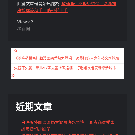
此篇文章最開始出處為:
教師兼任總務免煩惱 基隆推
出採購流程手冊助輕鬆上手
Views: 3
墨新聞
文
章
《基隆萌樂祭》動漫國樂秀熱力登場 跨界打造青少年藝文新體驗
導
失智不失愛 新北29區友善社區達標 打造讓長者安養樂活城市
覽
近期文章
白海豚外圍環流遇大潮釀海水倒灌 30多商家受害
謝國樑親赴慰問