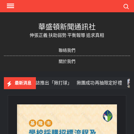
Skip
Search
to
content
華盛頓新聞通訊社
伸張正義 扶助弱勢 平衡報導 追求真相
聯絡我們
關於我們
康凡運動賽誌推出「揪打球」 揪團成功再抽限定好禮
暑期
最新消息