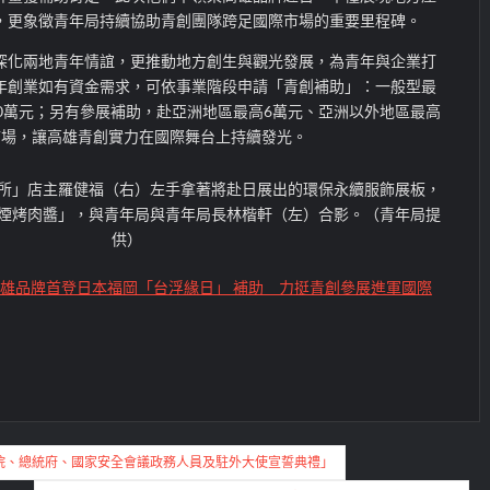
，更象徵青年局持續協助青創團隊跨足國際市場的重要里程碑。
深化兩地青年情誼，更推動地方創生與觀光發展，為青年與企業打
年創業如有資金需求，可依事業階段申請「青創補助」：一般型最
0萬元；另有參展補助，赴亞洲地區最高6萬元、亞洲以外地區最高
市場，讓高雄青創實力在國際舞台上持續發光。
所」店主羅健福（右）左手拿著將赴日展出的環保永續服飾展板，
煙烤肉醬」，與青年局與青年局長林楷軒（左）合影。（青年局提
供）
雄品牌首登日本福岡「台浮緣日」 補助 力挺青創參展進軍國際
院、總統府、國家安全會議政務人員及駐外大使宣誓典禮」