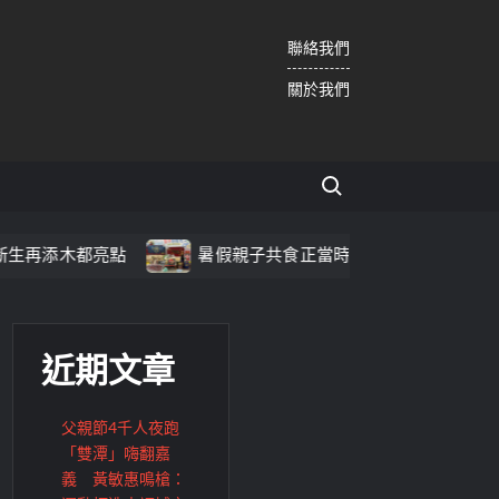
聯絡我們
關於我們
Search for:
木都亮點
暑假親子共食正當時 雲林好魚前進花博陪爸爸
近期文章
父親節4千人夜跑
「雙潭」嗨翻嘉
義 黃敏惠鳴槍：