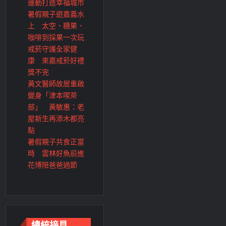
運動打造幸福城市
暑假親子遊嘉義水
上 太空、糖果、
咖啡到採果一次玩
戒菸守護全家健
康 來嘉戒菸好禮
獎不完
黃文醫師故居重啟
變身「津本喫茶
部」 黃敏惠：老
屋新生再添木都亮
點
暑假親子共食正當
時 雲林好魚前進
花博陪爸爸過節
總統接見