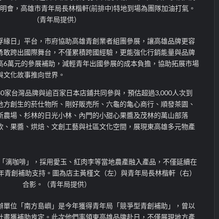
明會，高雄市青年局長林楷軒(前排中)特地到場為團隊加油打氣。
（青年局提供）
浮緣日」平台，市府協助高雄青創業者組團參展，讓高雄品牌更容
勇敢跨出國際舞台，不僅累積跨國經驗，更能強化行銷能量與品牌
高6萬元的參展補助，減輕青年出國參展的成本負擔，協助拓展市場
與文化故事推向世界。
0家台灣品牌與逾百家日本店鋪共同參與，預估超過3,000人次到
地方創生的菸仕物所、剛好販売所、六龜的亀心商行、順發茶園、
斯農場、杉林的日光小林、內門的小甜心果醬及茂林的萬山部落
飲、果醬、烘焙、文創工藝與社區文化空間，展現東高雄多元物產
「漓咖啡」，採用愛玉、紅肉李等當地農產融入產品，不僅延續在
4年青創補助支持。圖為店主黃槿文（左）與青年局長林楷軒（右）
合影。（青年局提供）
辦單位「南方島嶼」是今年獲得青年局「競爭型青創補助」，曾以
計畫獲補助肯定。此次他們率領東高雄品牌赴日，不僅展現地方產