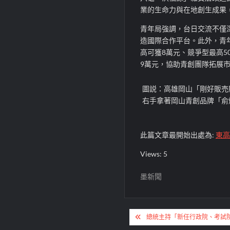
業的生命力與在地創生成果
青年局強調，台日交流不僅
造國際合作平台。此外，青
高可獲8萬元、競爭型最高5
9萬元，協助青創團隊拓展
圖説：高雄岡山「剛好販売
右手拿著岡山青創品牌「俞
此篇文章最開始出處為:
東高
Views: 5
墨新聞
文
總統主持「新任行政院、考試