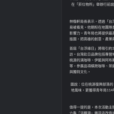
在「菸仕物所」舉辦行前說
林楷軒局長表示，透過「台
易被看見。他期盼在地團隊
影響力。青年局也將提供最
版圖，把高雄的創意、產業
首屆「台浮緣日」將吸引約3
訪。台灣赴日品牌包括專營
桃源的漓咖啡、伊藍與阿布
等，參展品項橫跨咖啡、茶
與獨特文化。
圖說：位在桃源復興部落的
地風味，更獲得青年局11
值得一提的是，本次活動主
六龜「洪稛源」雜貨店改造