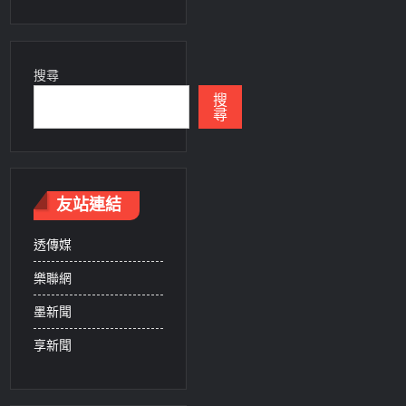
搜尋
搜
尋
友站連結
透傳媒
樂聯網
墨新聞
享新聞