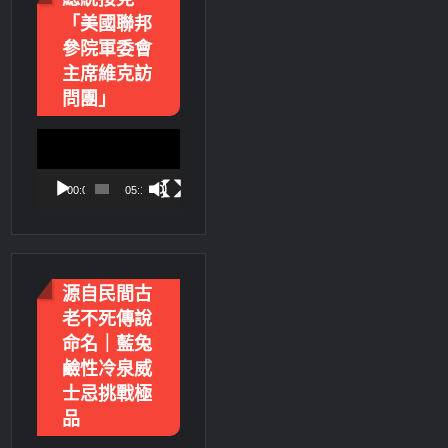
「美國聯邦
參院軍委會
主席維克訪
問團」
視
訊
播
00:00
05:18
放
器
源自民間古
老不死傳說
命名｜藍兔
鹼性冷泉威
士忌挑戰極
品