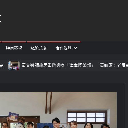
社
時尚藝術
旅遊美食
合作媒體
黃文醫師故居重啟變身「津本喫茶部」 黃敏惠：老屋新生再添