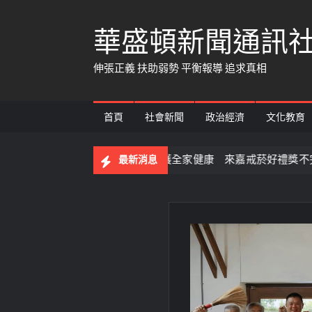
Skip
華盛頓新聞通訊
to
content
伸張正義 扶助弱勢 平衡報導 追求真相
首頁
社會新聞
政治經濟
文化教育
果一次玩
戒菸守護全家健康 來嘉戒菸好禮獎不完
最新消息