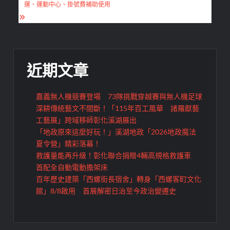
導
運、運動中心、掛號費補助使用
覽
近期文章
嘉義無人機競賽登場 73隊挑戰穿越賽與無人機足球
深耕傳統藝文不間斷！「115年百工風華 諸羅獻藝
工藝展」跨域移師彰化溪湖展出
「地政原來這麼好玩！」溪湖地政「2026地政魔法
夏令營」精彩落幕！
救護量能再升級！彰化聯合捐贈4輛高規格救護車
首配全自動電動擔架床
百年歷史建築「西螺街長宿舍」轉身「西螺客町文化
館」8/8啟用 首展解密日治至今政治變遷史