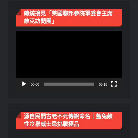
總統接見「美國聯邦參院軍委會主席
維克訪問團」
視
訊
播
放
器
00:00
05:18
源自民間古老不死傳說命名｜藍兔鹼
性冷泉威士忌挑戰極品