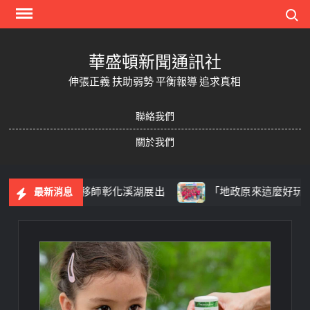
Skip
Search
to
content
華盛頓新聞通訊社
伸張正義 扶助弱勢 平衡報導 追求真相
聯絡我們
關於我們
工藝展」跨域移師彰化溪湖展出
「地政原來這麼好玩！」溪
最新消息