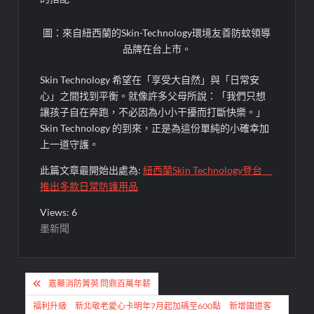
圖：來自紐西蘭的Skin-Technology環境友善防蚊領導
品牌在台上市。
Skin Technology 希望在「享受大自然」與「日常安
心」之間找到平衡。就像許多父母所說：「我們只想
讓孩子自在奔跑，不必因為小小干擾而打斷快樂。」
Skin Technology 的到來，正是為這份單純的小確幸加
上一道守護。
此篇文章最開始出處為:
紐西蘭Skin Technology登台
推出多款日常防護用品
Views: 6
墨新聞
文
嘉藥消防菁英 問鼎百萬年薪
章
福利升級 新北敬老愛心卡明年7月起加碼至600點 新增國道客