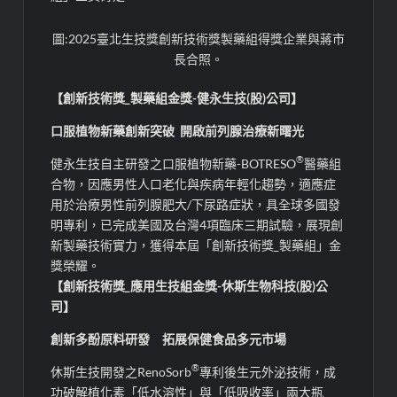
圖:2025臺北生技獎創新技術獎製藥組得獎企業與蔣市
長合照。
【創新技術獎_製藥組金獎-健永生技(股)公司】
口服植物新藥創新突破 開啟前列腺治療新曙光
®
健永生技自主研發之口服植物新藥-BOTRESO
醫藥組
合物，因應男性人口老化與疾病年輕化趨勢，適應症
用於治療男性前列腺肥大/下尿路症狀，具全球多國發
明專利，已完成美國及台灣4項臨床三期試驗，展現創
新製藥技術實力，獲得本屆「創新技術獎_製藥組」金
獎榮耀。
【創新技術獎_應用生技組金獎-休斯生物科技(股)公
司】
創新多酚原料研發 拓展保健食品多元市場
®
休斯生技開發之RenoSorb
專利後生元外泌技術，成
功破解植化素「低水溶性」與「低吸收率」兩大瓶