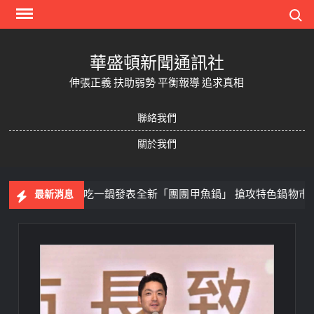
Skip
Search
to
content
華盛頓新聞通訊社
伸張正義 扶助弱勢 平衡報導 追求真相
聯絡我們
關於我們
餐飲！立馬吃一鍋發表全新「團團甲魚鍋」 搶攻特色鍋物市場
最新消息