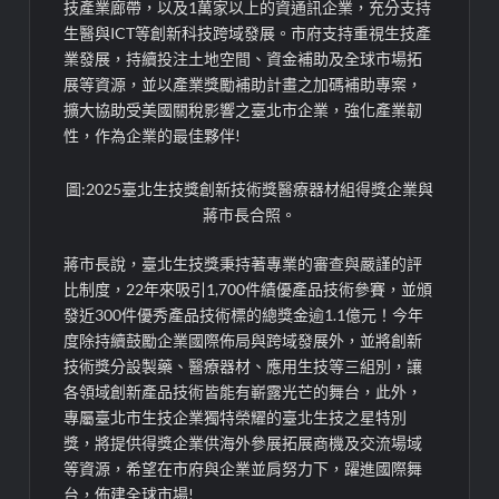
技產業廊帶，以及1萬家以上的資通訊企業，充分支持
生醫與ICT等創新科技跨域發展。市府支持重視生技產
業發展，持續投注土地空間、資金補助及全球市場拓
展等資源，並以產業獎勵補助計畫之加碼補助專案，
擴大協助受美國關稅影響之臺北市企業，強化產業韌
性，作為企業的最佳夥伴!
圖:2025臺北生技獎創新技術獎醫療器材組得獎企業與
蔣市長合照。
蔣市長說，臺北生技獎秉持著專業的審查與嚴謹的評
比制度，22年來吸引1,700件績優產品技術參賽，並頒
發近300件優秀產品技術標的總獎金逾1.1億元！今年
度除持續鼓勵企業國際佈局與跨域發展外，並將創新
技術獎分設製藥、醫療器材、應用生技等三組別，讓
各領域創新產品技術皆能有嶄露光芒的舞台，此外，
專屬臺北市生技企業獨特榮耀的臺北生技之星特別
獎，將提供得獎企業供海外參展拓展商機及交流場域
等資源，希望在市府與企業並肩努力下，躍進國際舞
台，佈建全球市場!