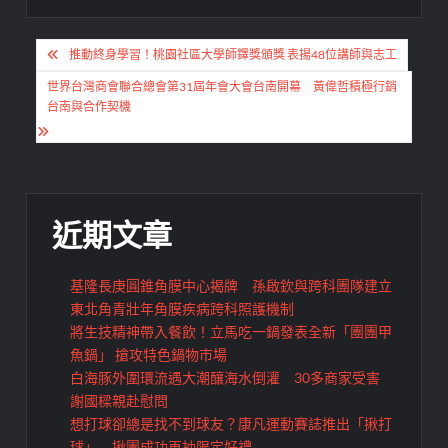
文
推動終身學習！桃園社區大學師鐸獎頒獎 表揚48位講師與志工
章
世界台灣商會聯合總會第31屆年會大會台南開幕 黃偉哲積極行銷
導
台南與合作契機
覽
近期文章
基隆長庚圓錐角膜中心揭牌 孫啟欽與跨科團隊建立
東北角青壯年角膜疾病跨科照護機制
將生技精神帶入餐飲！立馬吃一鍋發表全新「團團甲
魚鍋」 搶攻特色鍋物市場
白海豚外圍環流遇大潮釀海水倒灌 30多商家受害
謝國樑親赴慰問
想打球卻總是找不到球友？康凡運動賽誌推出「揪打
球」 揪團成功再抽限定好禮