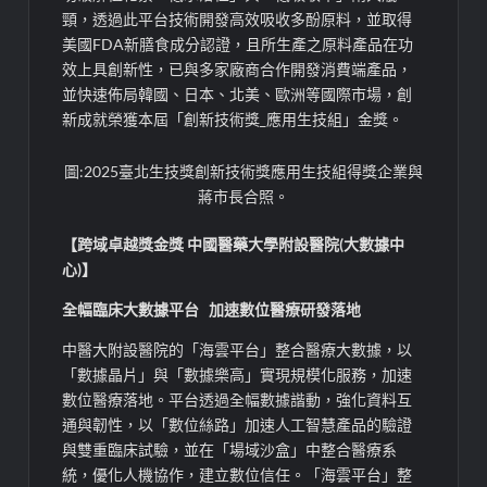
頸，透過此平台技術開發高效吸收多酚原料，並取得
美國FDA新膳食成分認證，且所生產之原料產品在功
效上具創新性，已與多家廠商合作開發消費端產品，
並快速佈局韓國、日本、北美、歐洲等國際市場，創
新成就榮獲本屆「創新技術獎_應用生技組」金獎。
圖:2025臺北生技獎創新技術獎應用生技組得獎企業與
蔣市長合照。
【跨域卓越獎金獎 中國醫藥大學附設醫院(大數據中
心)】
全幅臨床大數據平台 加速數位醫療研發落地
中醫大附設醫院的「海雲平台」整合醫療大數據，以
「數據晶片」與「數據樂高」實現規模化服務，加速
數位醫療落地。平台透過全幅數據諧動，強化資料互
通與韌性，以「數位絲路」加速人工智慧產品的驗證
與雙重臨床試驗，並在「場域沙盒」中整合醫療系
統，優化人機協作，建立數位信任。「海雲平台」整