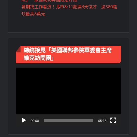
暑期找工作看這！北市8/11起連4天徵才 逾580職
缺最高6萬元
總統接見「美國聯邦參院軍委會主席
維克訪問團」
視
訊
播
放
器
00:00
05:18