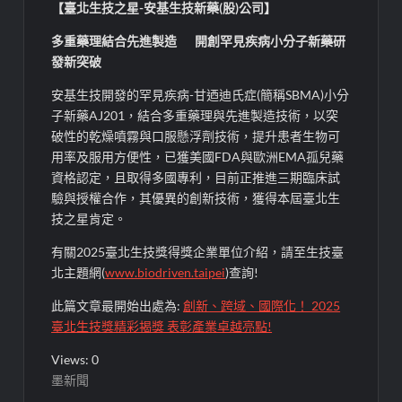
【臺北生技之星-安基生技新藥(股)公司】
多重藥理結合先進製造 開創罕見疾病小分子新藥研
發新突破
安基生技開發的罕見疾病-甘迺迪氏症(簡稱SBMA)小分
子新藥AJ201，結合多重藥理與先進製造技術，以突
破性的乾燥噴霧與口服懸浮劑技術，提升患者生物可
用率及服用方便性，已獲美國FDA與歐洲EMA孤兒藥
資格認定，且取得多國專利，目前正推進三期臨床試
驗與授權合作，其優異的創新技術，獲得本屆臺北生
技之星肯定。
有關2025臺北生技獎得獎企業單位介紹，請至生技臺
北主題網(
www.biodriven.taipei
)查詢!
此篇文章最開始出處為:
創新、跨域、國際化！ 2025
臺北生技獎精彩揭獎 表彰產業卓越亮點!
Views: 0
墨新聞