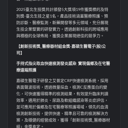
2025臺北生技獎共計頒發5大獎項19件獲獎標的及特
別獎-臺北生技之星1名，產品技術涵蓋醫療照護、預
防診斷、醫療監測，新藥開發等多元領域，充分展現
生技企業堅實的研發實力。透過創新科技的跨域應用
與積極的全球佈局，獲獎企業展現絕佳的競爭力。
【創新技術獎_醫療器材組金獎-嘉碩生醫電子(股)公
司】
手持式指尖取血快速檢測發炎感染 實現偏鄉及在宅醫
療遠端照護
嘉碩生醫電子研發之艾普定CRP快速檢測系統，採用
表面聲波技術，透過微量採血，檢測C反應蛋白的變
化，可快速獲得精準的檢測結果，有效提升臨床判讀
效率，適用於肺炎、尿路及軟組織感染等炎症評估，
並可應用於偏鄉及在宅醫療等照護場域，領先的血清
檢測創新技術，提供快速、精準且可靠的檢測解決方
案，及穩健的經營成效，獲得「創新技術獎_醫療器材
組」金獎肯定。