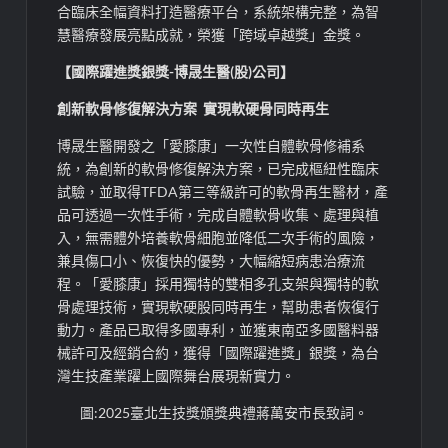
合臨床全幅資料打造醫療平台，系統架構完整，為智
慧醫療發展亮點成就，榮獲「跨域卓越獎」金獎。
【國際躍進獎銀獎-博晟生醫(股)公司】
創新軟骨修復解決方案 實現軟硬骨同時再生
博晟生醫開發之「愛膝康」一次性自體軟骨修補系
統，為創新的軟骨修復解決方案，已完成樞紐性臨床
試驗，並取得TFDA第三等級許可的軟骨再生醫材，產
品可透過一次性手術，完成自體軟骨收集、處理與植
入，無需體外培養軟骨細胞並降低二次手術的風險，
兼具傷口小、恢復快的優勢，大幅縮短病患治療流
程。「愛膝康」採用獨特的雙相多孔支架與獨特的軟
骨處理技術，實現軟硬股同時再生，幫助患者恢復行
動力。產品已取得多國專利，並獲東南亞多國醫料器
械許可及經銷合約，獲得「國際躍進獎」銀獎，為台
灣生技產業躍上國際舞台展現新實力。
圖:2025臺北生技獎頒獎典禮蔣萬安市長致詞。