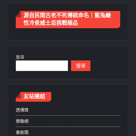
源自民間古老不死傳說命名｜藍兔鹼
性冷泉威士忌挑戰極品
搜尋
搜尋
友站連結
透傳媒
樂聯網
墨新聞