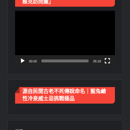
維克訪問團」
視
訊
播
放
器
00:00
05:18
源自民間古老不死傳說命名｜藍兔鹼
性冷泉威士忌挑戰極品