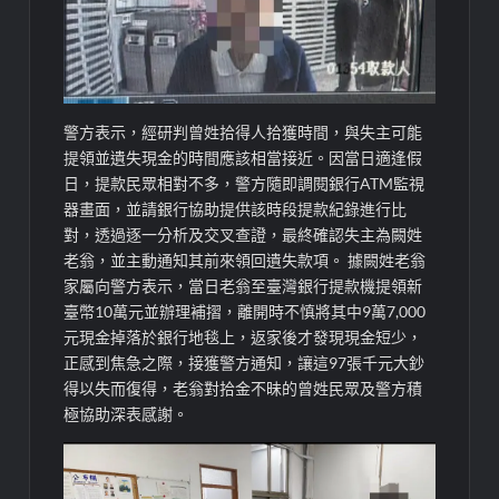
警方表示，經研判曾姓拾得人拾獲時間，與失主可能
提領並遺失現金的時間應該相當接近。因當日適逢假
日，提款民眾相對不多，警方隨即調閱銀行ATM監視
器畫面，並請銀行協助提供該時段提款紀錄進行比
對，透過逐一分析及交叉查證，最終確認失主為闕姓
老翁，並主動通知其前來領回遺失款項。 據闕姓老翁
家屬向警方表示，當日老翁至臺灣銀行提款機提領新
臺幣10萬元並辦理補摺，離開時不慎將其中9萬7,000
元現金掉落於銀行地毯上，返家後才發現現金短少，
正感到焦急之際，接獲警方通知，讓這97張千元大鈔
得以失而復得，老翁對拾金不昧的曾姓民眾及警方積
極協助深表感謝。