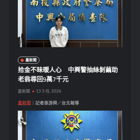
墨新聞
拾金不昧暖人心 中興警抽絲剝繭助
老翁尋回9萬7千元
墨新聞
13 3 月, 2026
墨新聞
｜記者張游舜／台北報導