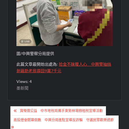
圖/中興警察分局提供
此篇文章最開始出處為:
拾金不昧暖人心 中興警抽絲
剝繭助老翁尋回9萬7千元
Views: 4
墨新聞
文
賞螢做公益 中市地稅局攜手東勢林場辦租稅宣導活動
章
南投燈會閉幕倒數 中興分局進駐宣導反詐騙 守護民眾歡樂過節