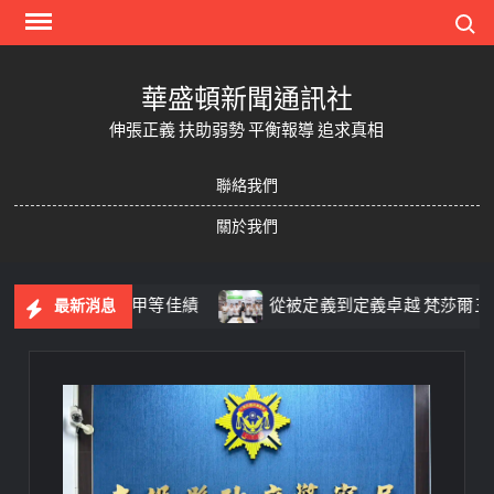
Skip
Search
to
content
華盛頓新聞通訊社
伸張正義 扶助弱勢 平衡報導 追求真相
聯絡我們
關於我們
務考核丙組甲等佳績
從被定義到定義卓越 梵莎爾三度參與
最新消息