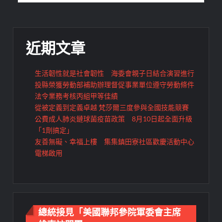
導
覽
近期文章
生活韌性就是社會韌性 海委會親子日結合演習進行
投縣榮獲勞動部補助辦理督促事業單位遵守勞動條件
法令業務考核丙組甲等佳績
從被定義到定義卓越 梵莎爾三度參與全國技能競賽
公費成人肺炎鏈球菌疫苗政策 8月10日起全面升級
「1劑搞定」
友善無礙、幸福上樓 集集鎮田寮社區歡慶活動中心
電梯啟用
總統接見「美國聯邦參院軍委會主席