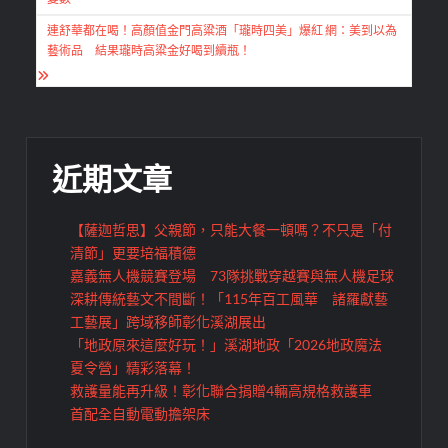
導
連舒華都在喝！高顏值金門高粱酒「瓏時四美」爆紅 網：美到以為
覽
藝術品 結果瓏時高粱金好喝到續瓶！
近期文章
【薩迦哲思】父親節，只能大餐一頓嗎？不只是「付
清節」更要培福積德
嘉義無人機競賽登場 73隊挑戰穿越賽與無人機足球
深耕傳統藝文不間斷！「115年百工風華 諸羅獻藝
工藝展」跨域移師彰化溪湖展出
「地政原來這麼好玩！」溪湖地政「2026地政魔法
夏令營」精彩落幕！
救護量能再升級！彰化聯合捐贈4輛高規格救護車
首配全自動電動擔架床