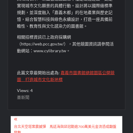
實現城市文化願景的具體行動。設計將以國際級標準
規劃，並深度融入「嘉義木都」的在地產業與歷史記
憶，結合智慧科技與綠色永續設計，打造一座具備前
瞻性、教育性與文化感染力的圖書館。
相關招標資訊已上政府採購網
（https://web.pcc.gov.tw/），其他競圖資訊請參閱活
動網站：www.cylibrary.tw。
此篇文章最開始出處為:
嘉義市圖書館總館園區公開競
圖 打造城市文化新地標
Views: 4
墨新聞
文
章
台北天空塔案震撼彈 馬廷海與邱冠勳逾700萬美元金流恐成翻盤
變數