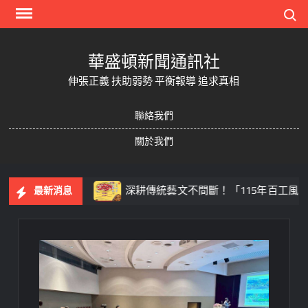
Skip
Search
to
content
華盛頓新聞通訊社
伸張正義 扶助弱勢 平衡報導 追求真相
聯絡我們
關於我們
與無人機足球
深耕傳統藝文不間斷！「115年百工風華 
最新消息