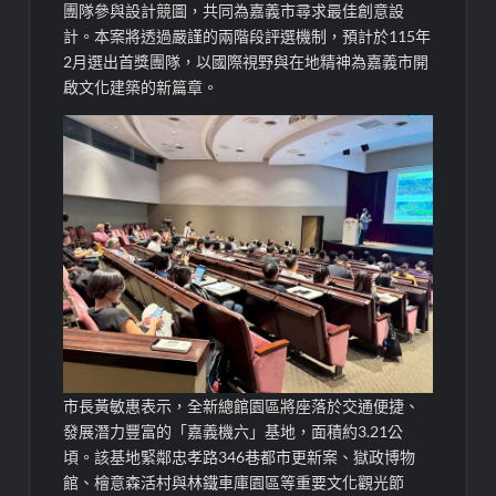
團隊參與設計競圖，共同為嘉義市尋求最佳創意設
計。本案將透過嚴謹的兩階段評選機制，預計於115年
2月選出首獎團隊，以國際視野與在地精神為嘉義市開
啟文化建築的新篇章。
市長黃敏惠表示，全新總館園區將座落於交通便捷、
發展潛力豐富的「嘉義機六」基地，面積約3.21公
頃。該基地緊鄰忠孝路346巷都市更新案、獄政博物
館、檜意森活村與林鐵車庫園區等重要文化觀光節