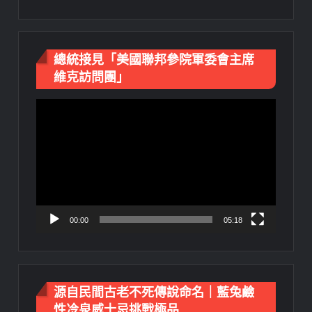
總統接見「美國聯邦參院軍委會主席
維克訪問團」
視
訊
播
放
器
00:00
05:18
源自民間古老不死傳說命名｜藍兔鹼
性冷泉威士忌挑戰極品