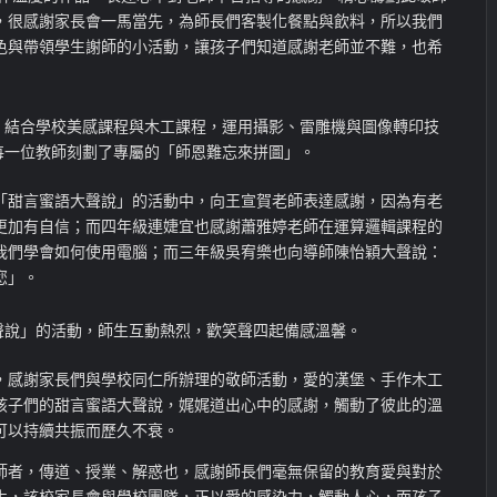
，很感謝家長會一馬當先，為師長們客製化餐點與飲料，所以我們
色與帶領學生謝師的小活動，讓孩子們知道感謝老師並不難，也希
，結合學校美感課程與木工課程，運用攝影、雷雕機與圖像轉印技
每一位教師刻劃了專屬的「師恩難忘來拼圖」。
「甜言蜜語大聲說」的活動中，向王宣賀老師表達感謝，因為有老
更加有自信；而四年級連婕宜也感謝蕭雅婷老師在運算邏輯課程的
我們學會如何使用電腦；而三年級吳宥樂也向導師陳怡穎大聲說：
您」。
聲說」的活動，師生互動熱烈，歡笑聲四起備感溫馨。
，感謝家長們與學校同仁所辦理的敬師活動，愛的漢堡、手作木工
孩子們的甜言蜜語大聲說，娓娓道出心中的感謝，觸動了彼此的溫
可以持續共振而歷久不衰。
師者，傳道、授業、解惑也，感謝師長們毫無保留的教育愛與對於
化，該校家長會與學校團隊，正以愛的感染力，觸動人心，而孩子