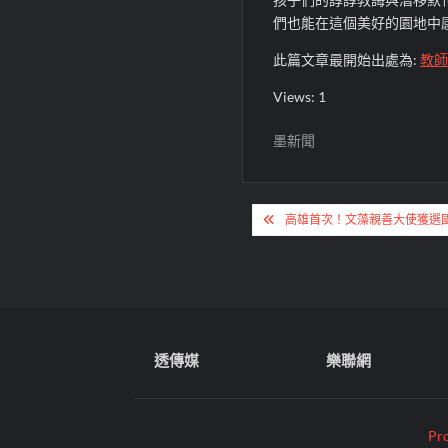
們也能在這個美好的園地中
此篇文章最開始出處為:
教師
Views: 1
墨新聞
文
高雄首次！文藻親善大使獲選
章
導
覽
透傳媒
樂聯網
Pr