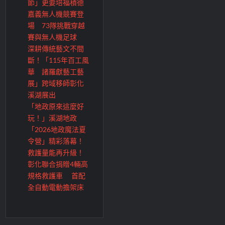
節」更要培福積德
嘉義無人機競賽登
場 73隊挑戰穿越
賽與無人機足球
深耕傳統藝文不間
斷！「115年百工風
華 諸羅獻藝工藝
展」跨域移師彰化
溪湖展出
「地政原來這麼好
玩！」溪湖地政
「2026地政魔法夏
令營」精彩落幕！
救護量能再升級！
彰化聯合捐贈4輛高
規格救護車 首配
全自動電動擔架床