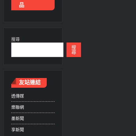
品
搜尋
搜
尋
友站連結
透傳媒
樂聯網
墨新聞
享新聞