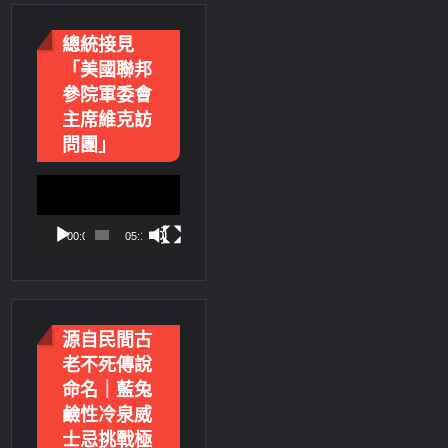
總統接見
「美國聯邦
參院軍委會
主席維克訪
問團」
視
訊
播
00:00
05:18
放
器
源自民間古
老不死傳說
命名｜藍兔
鹼性冷泉威
士忌挑戰極