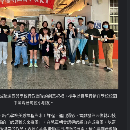
誠摯謝意與學校行政團隊的創意祝福，攜手以實際行動在學校校園
中薰陶著每位小朋友。
，結合學校美感課程與木工課程，運用攝影、雷雕機與圖像轉印技
屬的「師恩難忘來拼圖」，在兒童朝會讓導師親自完成拼圖，以富
手作溫度的作品，表達心中對老師平日指導的感謝。精心籌劃此敬師