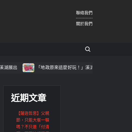
聯絡我們
關於我們
Search for:
「地政原來這麼好玩！」溪湖地政「2026地政魔法夏令營」精彩
近期文章
【薩迦哲思】父親
節，只能大餐一頓
嗎？不只是「付清