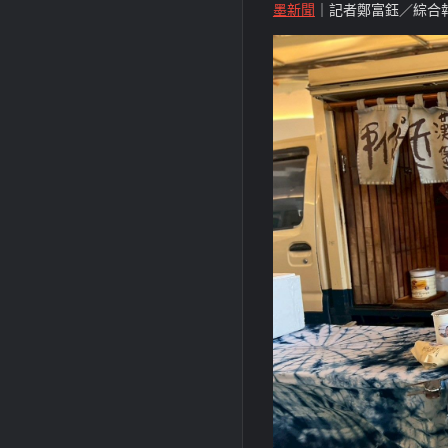
墨新聞
｜記者鄭富鈺／綜合