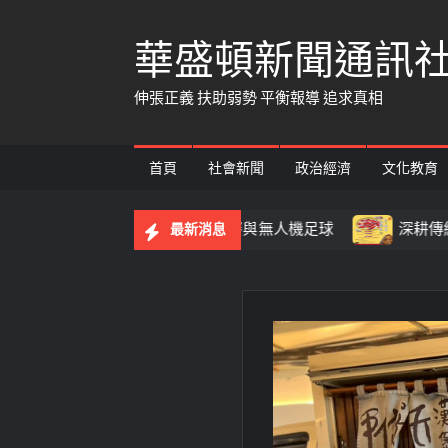
Skip
華盛頓新聞通訊
to
content
伸張正義 扶助弱勢 平衡報導 追求真相
首頁
社會新聞
政治經濟
文化教育
場 73隊挑戰穿越賽與無人機足球
深耕傳統藝文不間斷！
最新消息