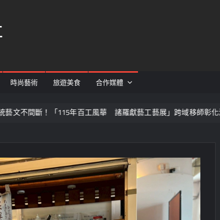
社
時尚藝術
旅遊美食
合作媒體
「115年百工風華 諸羅獻藝工藝展」跨域移師彰化溪湖展出