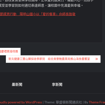
感受並學習到如何適切表達師恩，讓校園中充滿愛與幸福。
節感恩行動 陽明山國小以「愛的餐車」向師長致敬
國慶禮賓接待團
新北健康三寶山藥採收季節到 結合貢寮鮑農業局推山海食農饗宴
墨新聞
享新聞
oudly powered by WordPress
|
Theme: 華盛頓新聞通訊社
|
By
Theme Free