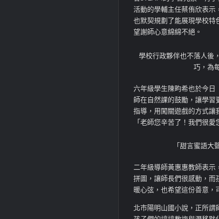
活動的學輔主任蔡侑欣表示
也默契規劃了能展現學校特
望謝師心意綿綿不絕。
學校行政夥伴也不落人後
巧，為
六年級學生陳畇希也於今日
師在自然課的鼓勵，讓學習
指導，用闖關遊戲的方式讓
「老師您辛苦了！我們很愛
「甜言蜜語大
二年級導師黃惠惠教師表示
拼圖，讓師長們很感動，而
暖心弦，也希望這份善意，
北市陽明山國小說，正所謂
孩子們的諄諄教誨與潛移默