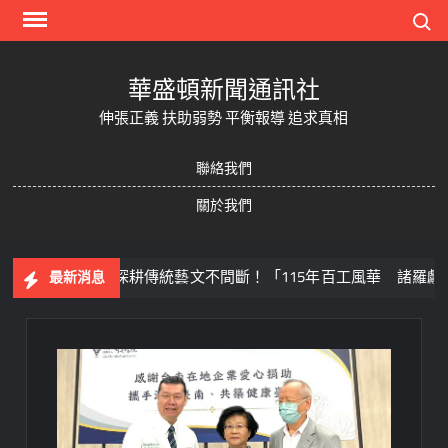
Skip
Search
to
content
華盛頓新聞通訊社
伸張正義 扶助弱勢 平衡報導 追求真相
聯絡我們
關於我們
球
深耕傳統藝文不間斷！「115年百工風華 諸羅獻藝工
最新消息