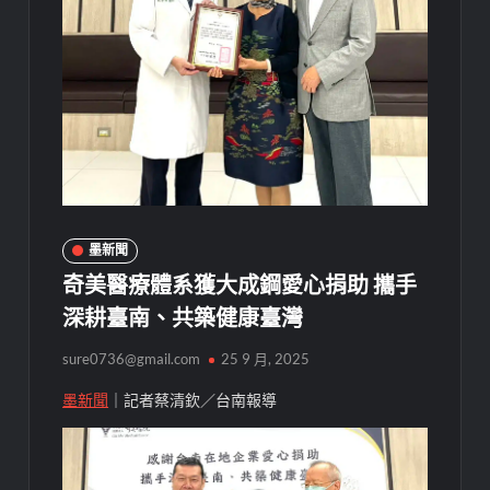
墨新聞
奇美醫療體系獲大成鋼愛心捐助 攜手
深耕臺南、共築健康臺灣
sure0736@gmail.com
25 9 月, 2025
墨新聞
｜記者蔡清欽／台南報導