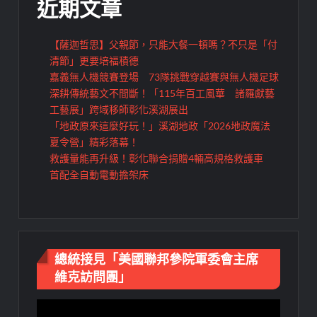
近期文章
【薩迦哲思】父親節，只能大餐一頓嗎？不只是「付
清節」更要培福積德
嘉義無人機競賽登場 73隊挑戰穿越賽與無人機足球
深耕傳統藝文不間斷！「115年百工風華 諸羅獻藝
工藝展」跨域移師彰化溪湖展出
「地政原來這麼好玩！」溪湖地政「2026地政魔法
夏令營」精彩落幕！
救護量能再升級！彰化聯合捐贈4輛高規格救護車
首配全自動電動擔架床
總統接見「美國聯邦參院軍委會主席
維克訪問團」
視