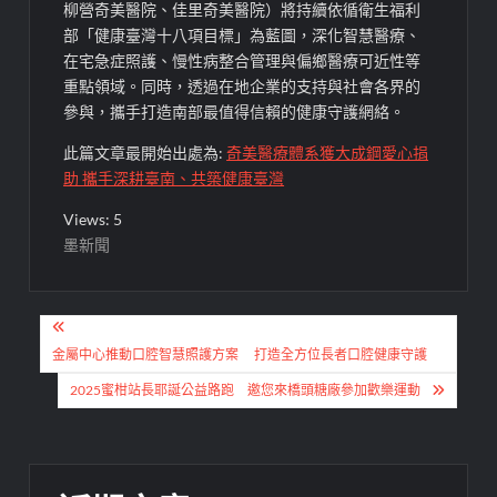
柳營奇美醫院、佳里奇美醫院）將持續依循衛生福利
部「健康臺灣十八項目標」為藍圖，深化智慧醫療、
在宅急症照護、慢性病整合管理與偏鄉醫療可近性等
重點領域。同時，透過在地企業的支持與社會各界的
參與，攜手打造南部最值得信賴的健康守護網絡。
此篇文章最開始出處為:
奇美醫療體系獲大成鋼愛心捐
助 攜手深耕臺南、共築健康臺灣
Views: 5
墨新聞
文
章
金屬中心推動口腔智慧照護方案 打造全方位長者口腔健康守護
導
2025蜜柑站長耶誕公益路跑 邀您來橋頭糖廠參加歡樂運動
覽