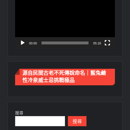
訊
播
放
器
00:00
05:18
源自民間古老不死傳說命名｜藍兔鹼
性冷泉威士忌挑戰極品
搜尋
搜尋