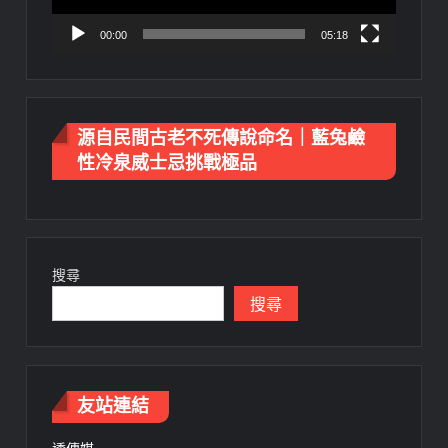
00:00
05:18
源自民間古老不死傳說命名｜藍兔鹼
性冷泉威士忌挑戰極品
搜尋
搜尋
友站連結