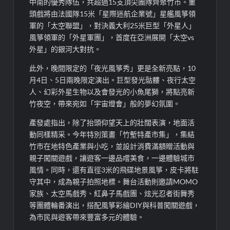
中南的優秀隊伍，共超過15支頂尖團隊齊聚竹市。重
頭戲將由法國隊15米「星際迷航企業號」星艦風箏領
軍的「太空聯盟」，對決義大利25米巨型「外星人」
風箏領軍的「外星軍團」，首度在亞洲展開「太空vs
外星」的銀河大對抗。
此外，晚間限定的「夜光風箏秀」更是全新亮點，10
月4日、5日兩晚限定演出。巨型發光骷髏、夜行太空
人、幻彩外星生物以及會發光的小魚尾獅，將點亮新
竹夜空，帶來宛如「宇宙燈會」般的夢幻氛圍。
產發處指出，除了抬頭仰望天上的壯闊表演，地面活
動同樣精采。今年特別策畫「竹塹特產市集」，集結
竹市在地特色產業與小吃，並設計消費滿額贈活動與
親子闖關遊戲，讓遊客一邊品嚐美食，一邊體驗城市
風情。同時，還有直徑3米的飛碟地景風箏，皮卡將駐
守其中，成為親子拍照地標。舞台活動則邀請MOMO
家族、太空馬戲秀、紅鼻子馬戲團、炫光忍者街舞秀
等團體輪番演出，搭配風箏彩繪DIY與科普闖關遊戲，
為市民與遊客帶來豐富多元的體驗。