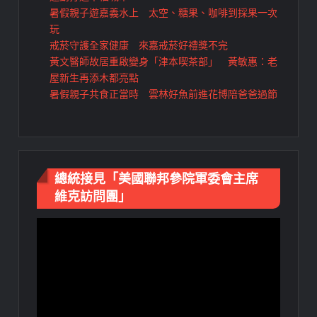
暑假親子遊嘉義水上 太空、糖果、咖啡到採果一次
玩
戒菸守護全家健康 來嘉戒菸好禮獎不完
黃文醫師故居重啟變身「津本喫茶部」 黃敏惠：老
屋新生再添木都亮點
暑假親子共食正當時 雲林好魚前進花博陪爸爸過節
總統接見「美國聯邦參院軍委會主席
維克訪問團」
視
訊
播
放
器