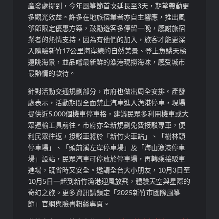
產發處提到，今年風箏節首次延長至3天，期望帶動更
多觀光效益。許多在地旅宿業者亦自主響應，推出風
箏節限定優惠方案，鼓勵遊客多停留一晚，感謝旅宿
業者的熱情支持，因為有他們的加入，旅客才能更深
入體驗新竹17公里海岸線的自然美景、登上魚鱗天梯
遠眺海景，並品嚐最新鮮的漁港現撈海味，感受城市
最熱情的款待。
針對活動交通規劃部分，市府也做出周全安排。產發
處表示，活動期間全面禁止汽車進入漁港停車，現場
提供近5,000個機車停車格，建議民眾多利用機車或大
眾運輸工具前往。市府亦全新規劃免費接駁專車，便
利民眾往返，接駁車將於「新竹火車站」、「樹林頭
停車場」、「頭前溪左岸停車場」及「海山漁港停車
場」設站，民眾汽車可停放於停車場，再轉乘接駁車
進場，既省時又安全。邀請全台大小朋友，10月3日至
10月5日一起到新竹漁港迎風放飛，體驗天空與星際的
奇幻之旅。更多資訊請鎖定「2025新竹市國際風箏
節」官網與臉書粉絲專頁。