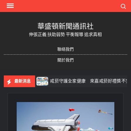
Skip
Search
to
content
華盛頓新聞通訊社
伸張正義 扶助弱勢 平衡報導 追求真相
聯絡我們
關於我們
果一次玩
戒菸守護全家健康 來嘉戒菸好禮獎不完
最新消息