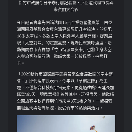
新竹市政府今日舉辦行前記者會，邱臣遠代理市長與
來賓們大合影
今日記者會率先開箱法國15米企業號星艦風箏，由亞
洲國際風箏聯合會與台灣專業隊伍升空操演，並搭配
18米太空梭、多款太空人與外星人風箏亮相，提前展
現「太空對決」的震撼氣勢，現場民眾驚呼連連。活
動期間竹市吉祥物「竹市特派員皮卡」也將化身太空
人與旅客熱情互動，邀請大家一起放風箏、拍照打
卡。
「2025新竹市國際風箏節將帶來全台最壯闊的空中盛
會！」邱代理市長表示，今年以「箏霸星際」為主
題，不僅結合科技與宇宙元素，更從過往的2天延長加
碼舉辦3天，讓民眾都能參與其中、玩得盡興。他邀請
全國旅客中秋連假到竹市來場3天2夜之旅，一起探索
無垠藍天與浩瀚星際，感受竹市的熱情與活力。