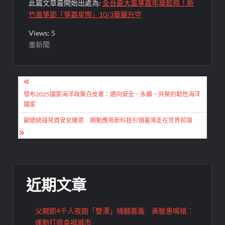
此篇文章最開始出處為:
全台最大風箏嘉年華起飛！新
竹風箏節「箏霸星際」10/3華麗升空
Views: 5
墨新聞
文
章
發布2025國家海洋政策白皮書：邁向安全、永續、共榮的韌性海洋
國家
導
副總統接見資安女婕思 期勉應用新科技引領臺灣走在世界前端
覽
近期文章
父親節4千人夜跑「雙潭」嗨翻嘉義 黃敏惠鳴槍：
運動打造幸福城市