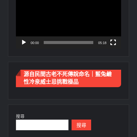
播
放
器
00:00
05:18
源自民間古老不死傳說命名｜藍兔鹼
性冷泉威士忌挑戰極品
搜尋
搜尋