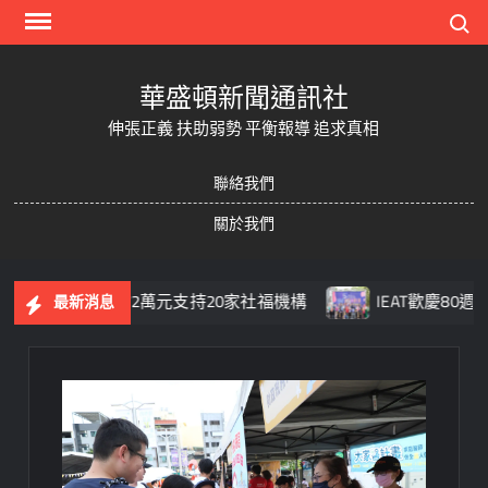
Skip
Search
to
content
華盛頓新聞通訊社
伸張正義 扶助弱勢 平衡報導 追求真相
聯絡我們
關於我們
週年攜手募272萬元支持20家社福機構
IEAT歡慶80週年 
最新消息