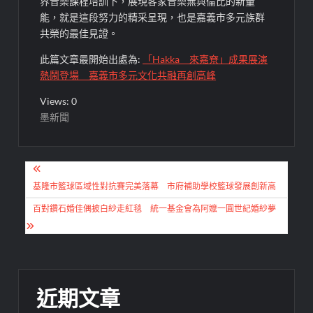
界音樂課程培訓下，展現客家音樂無與倫比的新量
能，就是這段努力的精采呈現，也是嘉義市多元族群
共榮的最佳見證。
此篇文章最開始出處為:
「Hakka 來嘉尞」成果展演
熱鬧登場 嘉義市多元文化共融再創高峰
Views: 0
墨新聞
文
章
基隆市籃球區域性對抗賽完美落幕 市府補助學校籃球發展創新高
導
百對鑽石婚佳偶披白紗走紅毯 統一基金會為阿嬤一圓世紀婚紗夢
覽
近期文章