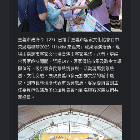
嘉義市政府今（27）日攜手嘉義市客家文化協會在中
央廣場舉辦2025「Hakka 來嘉尞」成果展演活動，現
場由嘉義市客家文化協會演出客家民謠、八音，更結
合客家趣味闖關、粢粑DIY、客家傳統市集及政令宣導
攤位等，吸引眾多民眾熱情參與。活動現場氣氛熱
烈、文化交融，展現嘉義市多元族群共榮的城市風
貌，副市長林瑞彥代表市長黃敏惠、客家委員會副主
任委員范佐銘及多位議員貴賓也到場與客家朋友們共
襄盛舉。