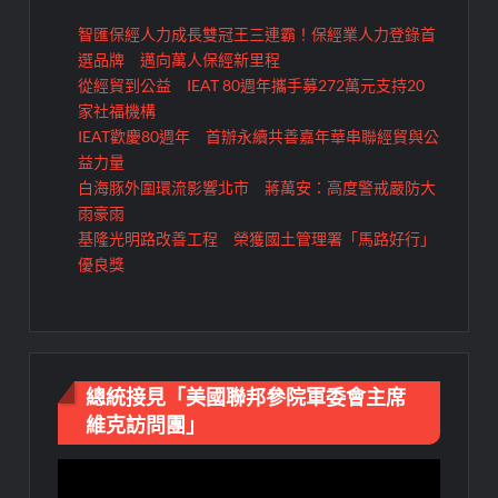
智匯保經人力成長雙冠王三連霸！保經業人力登錄首
選品牌 邁向萬人保經新里程
從經貿到公益 IEAT 80週年攜手募272萬元支持20
家社福機構
IEAT歡慶80週年 首辦永續共善嘉年華串聯經貿與公
益力量
白海豚外圍環流影響北市 蔣萬安：高度警戒嚴防大
雨豪雨
基隆光明路改善工程 榮獲國土管理署「馬路好行」
優良獎
總統接見「美國聯邦參院軍委會主席
維克訪問團」
視
訊