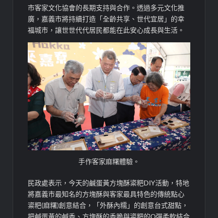
市客家文化協會的長期支持與合作。透過多元文化推
廣，嘉義市將持續打造「全齡共享、世代宜居」的幸
福城市，讓世世代代居民都能在此安心成長與生活。
手作客家麻糬體驗。
民政處表示，今天的鹹蛋黃方塊酥粢粑DIY活動，特地
將嘉義市最知名的方塊酥與客家最具特色的傳統點心
粢粑(麻糬)創意結合，「外酥內糯」的創意台式甜點，
把鹹蛋黃的鹹香、方塊酥的香脆與粢粑的Q彈柔軟結合