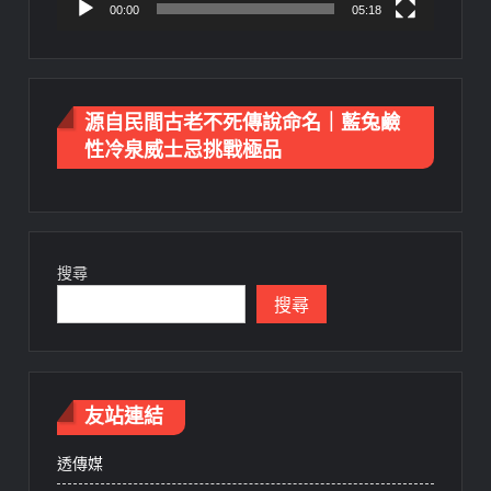
00:00
05:18
源自民間古老不死傳說命名｜藍兔鹼
性冷泉威士忌挑戰極品
搜尋
搜尋
友站連結
透傳媒