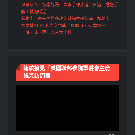
溫暖築路、慢享好湯 寶來手作步道二日遊 邀您手
護山林泡暖湯
彰化市下廍長照暨多功能社福大樓新建工程動土
竹南鎮115年觀光文化季 逐南風、調啤趣2.0
「海、味、酒」為三大主軸
總統接見「美國聯邦參院軍委會主席
維克訪問團」
視
訊
播
放
器