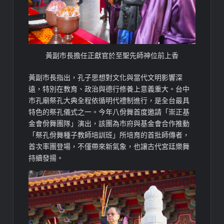
黃副市長擔任正獻官於至聖先師神位前上香
黃副市長指出，孔子思想對文化與當代文明影響深
遠，特別在教育、政治與德行修養上意義重大。台中
市孔廟祭孔大典全程依循明代禮制進行，是全台最具
特色的祭孔儀式之一。今年八佾舞首度邀請「崇正基
金會佾舞團隊」演出，該團為市府與基金會合作推動
「祭孔佾舞種子教師培訓班」所培育的首批師傳者，
首次率團登場，不僅帶來新氣象，也讓古代宮廷樂舞
持續發揚。