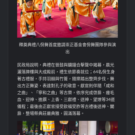
釋奠典禮八佾舞首度邀請崇正基金會佾舞團隊參與演
出
民政局說明，典禮在晉鼓與鏞鐘合擊聲中揭幕，晨光
灑落牌樓與大成殿前，禮生依節奏就位；64名佾生身
著古禮服，手持羽翮與竹籥，隨樂踏出整齊步伐，舞
出方正舞姿，表達對孔子的敬意。獻官則伴隨「咸和
之曲」、「寧和之曲」等古樂，依序完成啓扉、瘞毛
血、迎神、進饌、上香、三獻禮、送神、望燎等34道
儀程；最後由正獻官接受飲福受胙等古禮後送神、闔
扉，整場祭典莊嚴典雅，圓滿落幕。