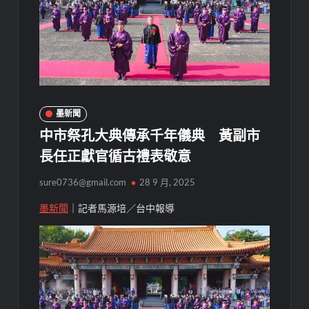
墨新聞
中市祭孔大典傳承千年儀典 黃副市
長任正獻官循古禮表敬意
sure0736@gmail.com
28 9 月, 2025
墨新聞
｜記者馬源培／台中報導