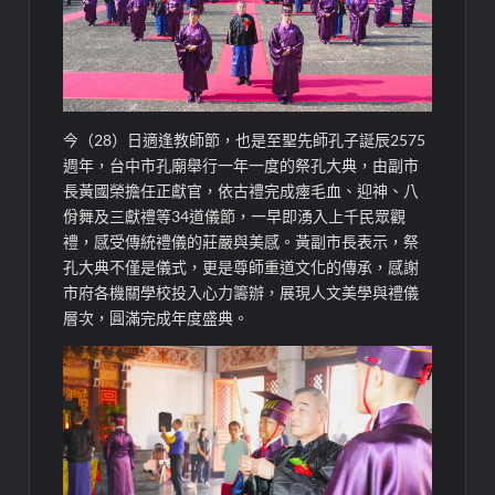
今（28）日適逢教師節，也是至聖先師孔子誕辰2575
週年，台中市孔廟舉行一年一度的祭孔大典，由副市
長黃國榮擔任正獻官，依古禮完成瘞毛血、迎神、八
佾舞及三獻禮等34道儀節，一早即湧入上千民眾觀
禮，感受傳統禮儀的莊嚴與美感。黃副市長表示，祭
孔大典不僅是儀式，更是尊師重道文化的傳承，感謝
市府各機關學校投入心力籌辦，展現人文美學與禮儀
層次，圓滿完成年度盛典。