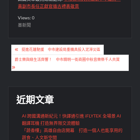
黃副市長任正獻官循古禮表敬意
Views: 0
墨新聞
文
挺進花蓮馳援 中市建設局重機具投入泥濘災區
章
爵士樂與綠生活齊響！ 中市精明一街商圈中秋音樂祭千人共賞
導
覽
近期文章
AI 跨國溝通新紀元！快譯通引進 iFLYTEK 全場景 AI
翻譯耳機 打造無界限交流體驗
「蔬香樓」高雄自由店開幕 打造一個人也能享用的
蔬食、人文新空間