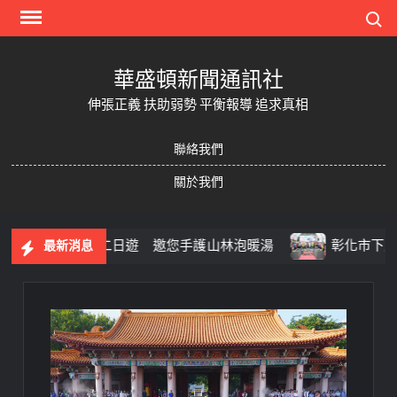
Skip
Search
to
content
華盛頓新聞通訊社
伸張正義 扶助弱勢 平衡報導 追求真相
聯絡我們
關於我們
手作步道二日遊 邀您手護山林泡暖湯
彰化市下廍長照暨多
最新消息