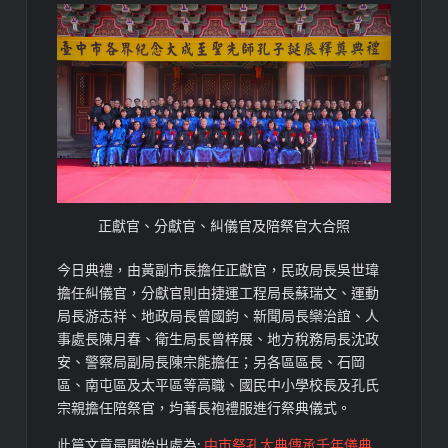
正獻官、分獻官、糾儀官及陪祭官大合照
今日典禮，由黃副市長擔任正獻官，民政局長吳世瑋
擔任糾儀官，分獻官則由捷運工程局長蘇瑞文、運動
局長游志祥、地政局長曾國鈞、新聞局長欒治誼、人
事處長陳月春、衛生局長曾梓展、地方稅務局長沈政
安、警察局副局長陳宗能擔任；另各區區長、石岡
區、南屯區及太平區等高職、國民中小學校長及孔氏
宗親擔任陪祭官，均著長袍禮服進行祭典儀式。
此篇文章最開始出處為:
中市祭孔大典傳承千年儀典