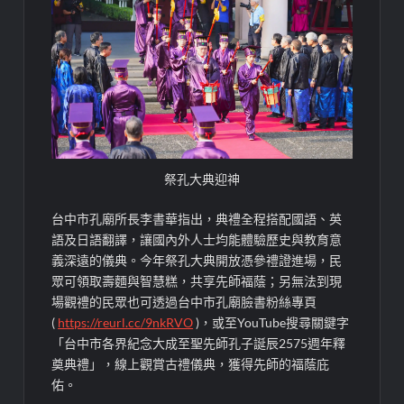
祭孔大典迎神
台中市孔廟所長李書華指出，典禮全程搭配國語、英
語及日語翻譯，讓國內外人士均能體驗歷史與教育意
義深遠的儀典。今年祭孔大典開放憑參禮證進場，民
眾可領取壽麵與智慧糕，共享先師福蔭；另無法到現
場觀禮的民眾也可透過台中市孔廟臉書粉絲專頁
(
https://reurl.cc/9nkRVO
)，或至YouTube搜尋關鍵字
「台中市各界紀念大成至聖先師孔子誕辰2575週年釋
奠典禮」，線上觀賞古禮儀典，獲得先師的福蔭庇
佑。