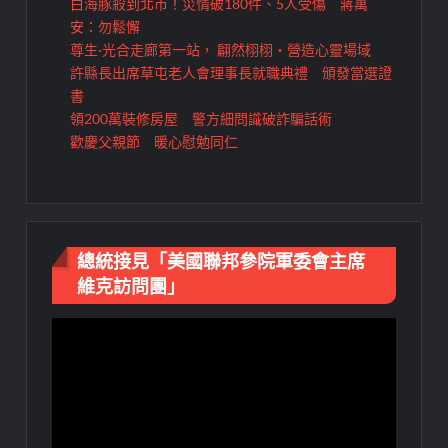
白海豚殺到北市！災情破180件、5人受傷 蔣萬
安：勿鬆懈
尊生·光合走廊第一站， 翩然栩栩・營造心靈場域
許縣長出席草屯老人會理事長就職典禮 頒發當選證
書
領200萬裝修房屋 警方細問識破詐騙話術
歡慶父親節 暖心慰勉同仁
總統接見「美國聯邦參院軍委會主席
維克訪問團」
視
訊
播
放
器