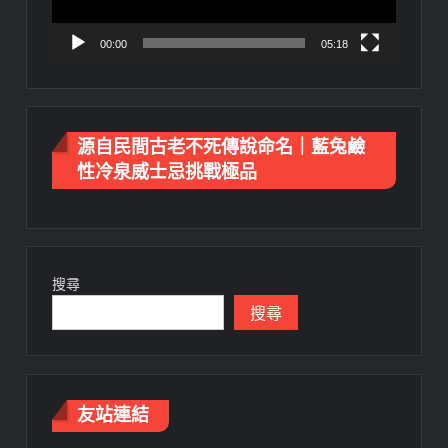
00:00
05:18
源自民間古老不死傳說命名｜藍兔鹼
性冷泉威士忌挑戰極品
搜尋
搜尋
友站連結