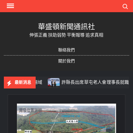
Skip
Search
to
content
華盛頓新聞通訊社
伸張正義 扶助弱勢 平衡報導 追求真相
聯絡我們
關於我們
栩・營造心靈場域
許縣長出席草屯老人會理事長就職典禮 
最新消息