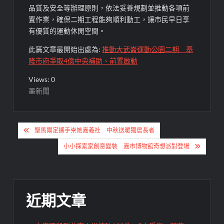
品質及安全等辦理原則，依法妥善規劃並推動各項前
置作業，確保二期工程能夠順利動工，讓市民早日享
有優質的運動休閒空間。
此篇文章最開始出處為:
推動大武崙運動公園二期 基
隆市府爭取4億中央補助、前置啟動
Views: 0
墨新聞
文
聖馬爾定攜手崇她嘉義社 中秋送暖獨居長者
章
小小探索家創意變裝 嘉市博物館奇想派對登場
導
覽
近期文章