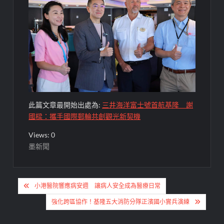
此篇文章最開始出處為:
三井海洋富士號首航基隆 謝
國樑：攜手國際郵輪共創觀光新契機
Views: 0
墨新聞
文
小港醫院響應病安週 讓病人安全成為醫療日常
章
強化跨區協作！基隆五大消防分隊正濱國小實兵演練
導