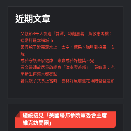
覽
近期文章
父親節4千人夜跑「雙潭」嗨翻嘉義 黃敏惠鳴槍：
運動打造幸福城市
暑假親子遊嘉義水上 太空、糖果、咖啡到採果一次
玩
戒菸守護全家健康 來嘉戒菸好禮獎不完
黃文醫師故居重啟變身「津本喫茶部」 黃敏惠：老
屋新生再添木都亮點
暑假親子共食正當時 雲林好魚前進花博陪爸爸過節
總統接見「美國聯邦參院軍委會主席
維克訪問團」