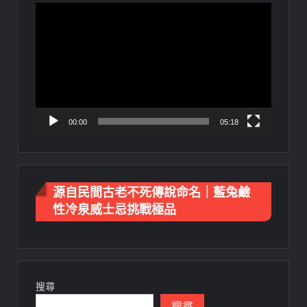
視
訊
播
放
器
00:00
05:18
源自民間古老不死傳說命名｜藍兔鹼
性冷泉威士忌挑戰極品
搜尋
搜尋