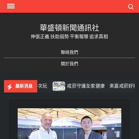
Skip
Search
to
content
華盛頓新聞通訊社
伸張正義 扶助弱勢 平衡報導 追求真相
聯絡我們
關於我們
啡到採果一次玩
戒菸守護全家健康 來嘉戒菸好禮獎不完
最新消息