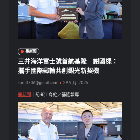
墨新聞
三井海洋富士號首航基隆 謝國樑：
攜手國際郵輪共創觀光新契機
sure0736@gmail.com
29 9 月, 2025
墨新聞
｜記者江育銓／基隆報導