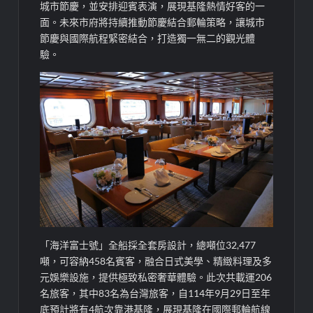
城市節慶，並安排迎賓表演，展現基隆熱情好客的一
面。未來市府將持續推動節慶結合郵輪策略，讓城市
節慶與國際航程緊密結合，打造獨一無二的觀光體
驗。
「海洋富士號」全船採全套房設計，總噸位32,477
噸，可容納458名賓客，融合日式美學、精緻料理及多
元娛樂設施，提供極致私密奢華體驗。此次共載運206
名旅客，其中83名為台灣旅客，自114年9月29日至年
底預計將有4航次靠港基隆，展現基隆在國際郵輪航線