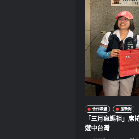
合作媒體
墨新聞
「三月瘋媽祖」席
遊中台灣