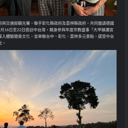
府與交通部觀光署，聯手彰化縣政府及雲林縣政府，共同邀請德國
月16日至22日造訪中台灣，親身參與年度宗教盛事「大甲鎮瀾宮
深入體驗隨香文化，並串聯台中、彰化、雲林多元景點，感受中台
光。