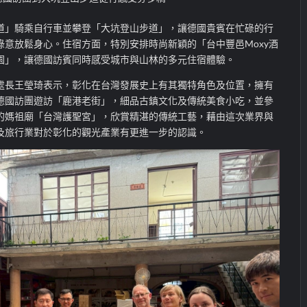
道」騎乘自行車並攀登「大坑登山步道」，讓德國貴賓在忙碌的行
綠意放鬆身心。住宿方面，特別安排時尚新穎的「台中豐邑Moxy酒
園」，讓德國訪賓同時感受城市與山林的多元住宿體驗。
處長王瑩琦表示，彰化在台灣發展史上有其獨特角色及位置，擁有
德國訪團遊訪「鹿港老街」，細品古鎮文化及傳統美食小吃，並參
的媽祖廟「台灣護聖宮」，欣賞精湛的傳統工藝，藉由這次業界與
及旅行業對於彰化的觀光產業有更進一步的認識。