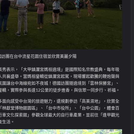
國訪團在台中流星花園住宿並欣賞美麗夕陽
美秀表示，「大甲鎮瀾宮媽祖遶境」是國際知名宗教盛典，每年吸
人共襄盛舉。當媽祖鑾轎從鎮瀾宮起駕，現場響起歡騰的鞭炮聲與
氛圍讓台中海線宛如不夜城！德國訪團隨遶境到「雲林保勝宮」、
鑾轎，實際參與長達12公里的徒步進香，與信眾一同步行、祈福。
多面向感受中台灣的旅遊魅力，還規劃參訪「高美濕地」，欣賞全
「林獻堂博物館園區」、「台中市役所」、「台中公園」，體會百
行車文化探索館」參觀全球最大的自行車產業，並前往「逢甲觀光
夜生活。