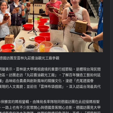
德國訪團至雲林丸莊醬油觀光工廠參觀
明璇表示，雲林是大甲媽祖遶境的重要行經節點，是體現台灣民間
地區。訪團走訪「丸莊醬油觀光工廠」，了解百年釀造工藝如何延
釀」品味結合農產與創新風味的精釀文化，漫遊「虎尾建國眷
展現的人文風貌；並前往「雲林布袋戲館」，深入認識台灣最具代
雲林保勝宮的媽祖鑾轎，由陳局長率隊陪同德國訪團在此迎接媽祖聖
，一路上也有不少民眾開心與德國貴客開心合影，德國訪團見大甲