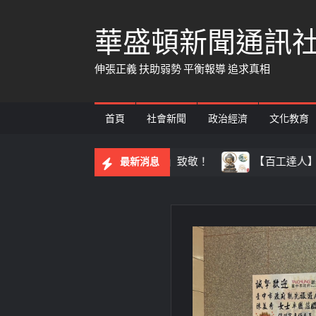
Skip
華盛頓新聞通訊
to
content
伸張正義 扶助弱勢 平衡報導 追求真相
首頁
社會新聞
政治經濟
文化教育
向「少年隊警察爸爸」致敬！
【百工達人】 從音樂教育到
最新消息