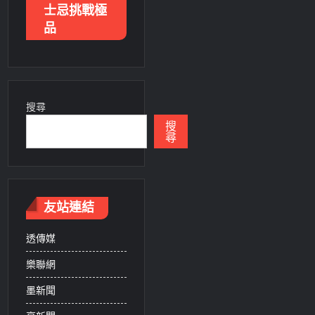
士忌挑戰極
品
搜尋
搜
尋
友站連結
透傳媒
樂聯網
墨新聞