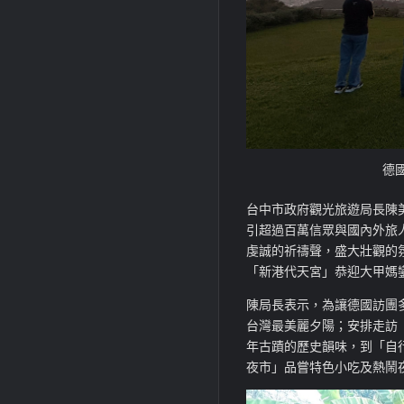
德
台中市政府觀光旅遊局長陳
引超過百萬信眾與國內外旅
虔誠的祈禱聲，盛大壯觀的
「新港代天宮」恭迎大甲媽
陳局長表示，為讓德國訪團
台灣最美麗夕陽；安排走訪
年古蹟的歷史韻味，到「自
夜市」品嘗特色小吃及熱鬧