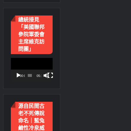
總統接見
「美國聯邦
參院軍委會
主席維克訪
問團」
視
訊
播
00:00
05:18
放
器
源自民間古
老不死傳說
命名｜藍兔
鹼性冷泉威