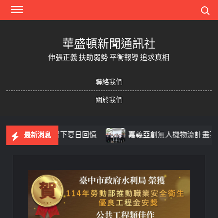
Skip
Search
to
content
華盛頓新聞通訊社
伸張正義 扶助弱勢 平衡報導 追求真相
聯絡我們
關於我們
、聽音樂留下夏日回憶
嘉義亞創無人機物流計畫亮相 無
最新消息