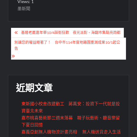
Views: 1
墨新聞
文
基隆老鷹嘉年華10/4踩街狂歡 夜光派對、海翻市集點亮雨都
章
別讓您的權益睡著了！ 台中市114年度地籍圖重測成果10/1起公
導
告
覽
近期文章
東新國小校舍改建動工 蔣萬安：投資下一代就是投
資臺北未來
嘉市桃喜藝術節三週末落幕 親子玩藝術、聽音樂留
下夏日回憶
嘉義亞創無人機物流計畫亮相 無人機送貨走入生活