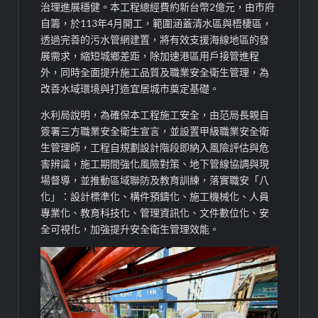
治理進展穩健。本工程總經費約新台幣2億元，由市府
自籌，於113年4月開工，範圍涵蓋清水區與梧棲區，
透過完善的污水管網建置，將有效支援海線地區的發
展需求，縮短城鄉差距，除加速港區用戶接管進程
外，同時全面提升施工品質及職業安全衛生管理，為
改善水域環境與打造宜居城市奠定基礎。
水利局說明，為確保本工程施工安全，由范局長親自
簽署三方職業安全衛生宣言，並設置甲級職業安全衛
生管理師，工程自規劃設計階段即納入風險評估與危
害辨識，施工期間強化風險對策、地下管線協調與現
場督導，並推動區域聯防及教育訓練，落實職安「八
化」：設計標準化、構件預鑄化、施工機械化、人員
專業化、教育科技化、管理資訊化、文件數位化、安
全可視化，加強提升安全衛生管理效能。