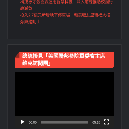
科技專才張善霖運用智慧科技 深入前線推助校園行
政減負
投入2.7億元新增地下停車場 和美糖友里衛福大樓
旁興建動土
總統接見「美國聯邦參院軍委會主席
維克訪問團」
視
訊
播
放
器
00:00
05:18