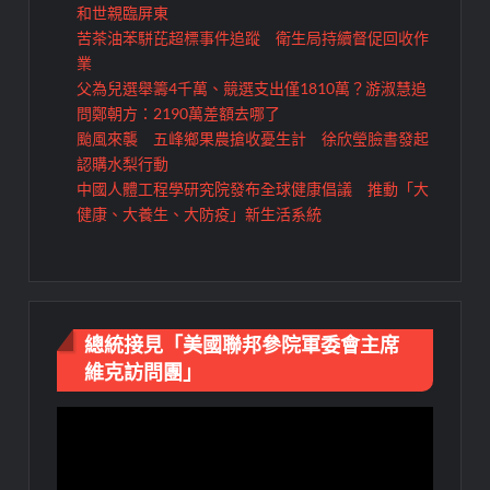
和世親臨屏東
苦茶油苯駢芘超標事件追蹤 衛生局持續督促回收作
業
父為兒選舉籌4千萬、競選支出僅1810萬？游淑慧追
問鄭朝方：2190萬差額去哪了
颱風來襲 五峰鄉果農搶收憂生計 徐欣瑩臉書發起
認購水梨行動
中國人體工程學研究院發布全球健康倡議 推動「大
健康、大養生、大防疫」新生活系統
總統接見「美國聯邦參院軍委會主席
維克訪問團」
視
訊
播