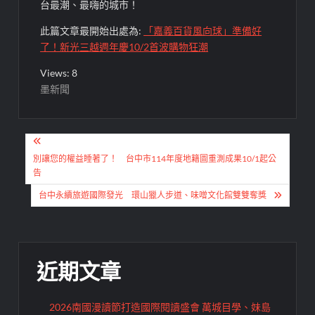
台最潮、最嗨的
城市
！
此篇文章最開始出處為:
「嘉義百貨風向球」準備好
了！新光三越週年慶10/2首波購物狂潮
Views: 8
墨新聞
文
章
別讓您的權益睡著了！ 台中市114年度地籍圖重測成果10/1起公
告
導
台中永續旅遊國際發光 環山獵人步道、味噌文化館雙雙奪獎
覽
近期文章
2026南國漫讀節打造國際閱讀盛會 萬城目學、妹島