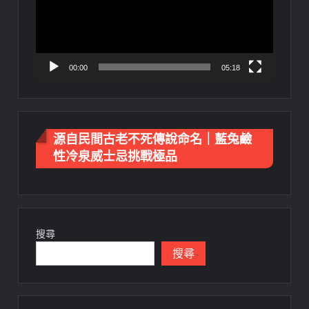
放
器
00:00
05:18
源自民間古老不死傳說命名｜藍兔鹼
性冷泉威士忌挑戰極品
搜尋
搜尋