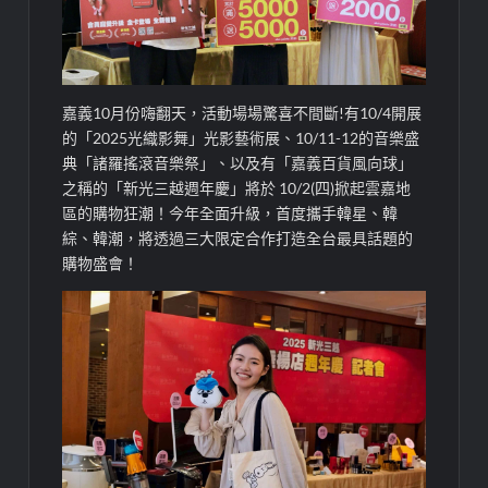
嘉義
10月份嗨翻天，活動
場場
驚喜
不間斷
!有10/4開展
的
「
202
5
光織影舞
」
光影藝術展、10/11-12的音樂盛
典
「
諸羅搖滾音樂祭
」
、
以及有「嘉義
百貨
風向球」
之稱的
「
新光三越
週年慶
」
將於
10
/2(四)掀起雲嘉地
區的購物狂潮！
今年全面升級，首度攜手韓星、韓
綜、韓潮，將透過三大限定合作打造全台最具話題的
購物盛會！