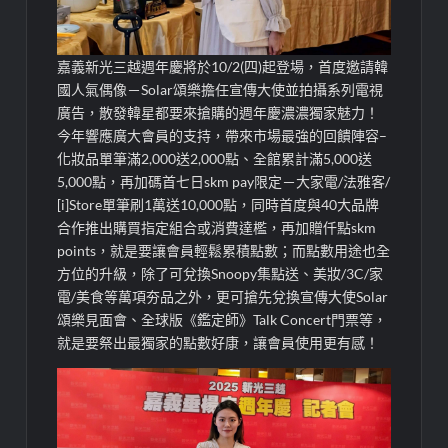
嘉義
新光三越
週年慶將於10/2(四)起登場，
首度邀請韓
國人氣偶像－Solar頌樂擔任宣傳大使並拍攝系列電視
廣告，散發韓星都要來搶購的週年慶濃濃獨家魅力！
今年響應廣大會員的支持，
帶來
市場最強的回饋陣容
–
化妝品單筆滿
2,000
送
2,000
點
、
全館累計滿
5,000
送
5,000
點
，再加碼
首七日
skm
pay
限定－
大家電
/
法雅客
/
[
i
]Store
單筆刷
1
萬送
10,000
點
，同時首度與
40
大品牌
合作推出購買指定組合或消費達檻，再加贈仟點
skm
points
，就是要讓會員輕鬆累積點數；而點數用途也全
方位的
升級，除了可兌換
Snoopy
集點送、美妝
/
3C
/
家
電
/
美食等萬項夯品之外，更可搶先兌換
宣傳大使
Solar
頌樂見面會
、
全球版《鑑定師》
Talk
Concert
門票
等，
就是要祭出最獨家的點數好康，讓會員使用更有感！