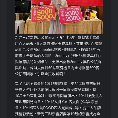
新光三越嘉義店公關表示
，
今年
的
週年慶
將攜手嘉義
店百大品牌、8大
嘉義
獨家美妝專櫃，共推出近百項爆
品組合及
高額
skm
points點數
回饋!此外，
暌違15年再
度攜手全球超萌人氣
IP「
Sno
o
py
」推出36款兼具旅行
與療癒感的系列贈品
，
更推出
兩款
Sno
o
py
聯名公仔抽
獎活動
，會員只要扣
50
點就有機會將全球限量
500
隻
公仔帶回家
，引爆全民收藏
魂
！
為了活絡全嘉義的
10
月熱鬧氣氛，更於每個周末假日
舉辦大型戶外活動讓民眾可一同感受歡樂氛圍，
有
10/
2
全台首創勇壯
+1
啦啦隊開幕演出、
10/11
史努比
&
查理布朗見面會
、
10/1
2
女神
Yuri
洛入你心寫真簽書
會
、
10/
19
超人氣
FOOD
超人見面會
…
等，
從百大品牌
到
精彩
活動，
新光三越嘉義店要
讓
10
月的嘉義成為全