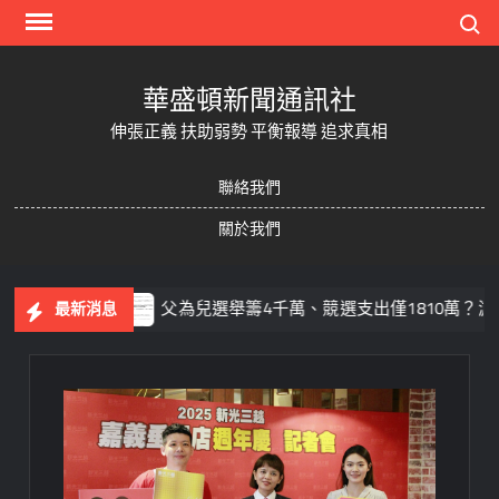
Skip
Search
to
content
華盛頓新聞通訊社
伸張正義 扶助弱勢 平衡報導 追求真相
聯絡我們
關於我們
作業
父為兒選舉籌4千萬、競選支出僅1810萬？游淑慧追問
最新消息