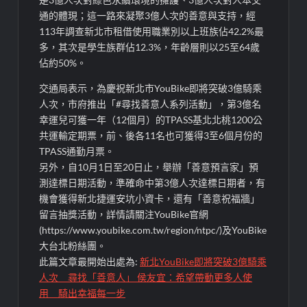
通的體現；這一路來凝聚3億人次的善意與支持，經
113年調查新北市租借使用職業別以上班族佔42.2%最
多，其次是學生族群佔12.3%，年齡層則以25至64歲
佔約50%。
交通局表示，為慶祝新北市YouBike即將突破3億騎乘
人次，市府推出「#尋找善意人系列活動」，第3億名
幸運兒可獲一年（12個月）的TPASS基北北桃1200公
共運輸定期票，前、後各11名也可獲得3至6個月份的
TPASS通勤月票。
另外，自10月1日至20日止，舉辦「善意預言家」預
測達標日期活動，準確命中第3億人次達標日期者，有
機會獲得新北捷運安坑小資卡，還有「善意祝福牆」
留言抽獎活動，詳情請關注YouBike官網
(https://www.youbike.com.tw/region/ntpc/)及YouBike
大台北粉絲團。
此篇文章最開始出處為:
新北YouBike即將突破3億騎乘
人次 尋找「善意人」 侯友宜：希望帶動更多人使
用 騎出幸福每一步