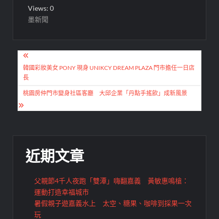
Views: 0
墨新聞
文
章
韓國彩妝美女 PONY 現身 UNIKCY DREAM PLAZA 門市擔任一日店
長
導
桃園房仲門市變身社區客廳 大邱企業「丹點手搖飲」成新風景
覽
近期文章
父親節4千人夜跑「雙潭」嗨翻嘉義 黃敏惠鳴槍：
運動打造幸福城市
暑假親子遊嘉義水上 太空、糖果、咖啡到採果一次
玩