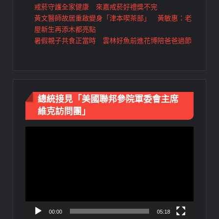
戒菸守護全家健康 來嘉戒菸好禮獎不完
黃文醫師故居重啟變身「津本喫茶部」 黃敏惠：老
屋新生再添木都亮點
暑假親子共食正當時 雲林好魚前進花博陪爸爸過節
總統接見「美國聯邦參院軍委會主席
維克訪問團」
視
訊
播
放
器
00:00
05:18