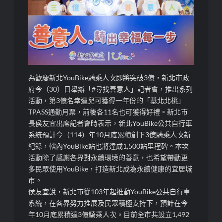
為歡慶新北YouBike騎乘人次即將突破3億，新北市政
府今（30）日舉辦「#尋找善意人」記者會，推出系列
活動，第3億名幸運兒可獲得一年份的「基北北桃」
TPASS通勤月票，前後各11名也可獲得好禮。新北市
長侯友宜出席記者會時表示，新北YouBike公共自行車
系統預計今（114）年10月底累積創下3億騎乘人次新
紀錄，轄內YouBike站也將達成1,500站里程碑。本次
活動除了感謝各界對永續環境的善意，也希望帶動更
多民眾使用YouBike，打造新北成為永續健康的宜居城
市。
侯友宜說，新北市從103年起推動YouBike公共自行車
系統，在各界努力推展及民眾積極支持下，預計在今
年10月底累積達3億騎乘人次。目前全市共設立1,492