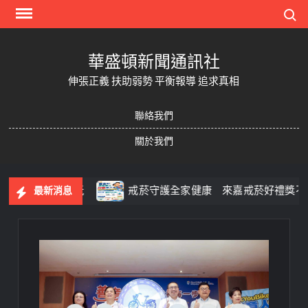
Skip
Search
to
content
華盛頓新聞通訊社
伸張正義 扶助弱勢 平衡報導 追求真相
聯絡我們
關於我們
採果一次玩
戒菸守護全家健康 來嘉戒菸好禮獎不完
最新消息