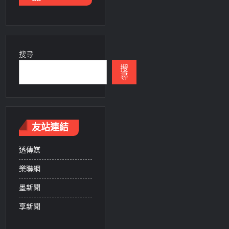
搜尋
搜
尋
友站連結
透傳媒
樂聯網
墨新聞
享新聞