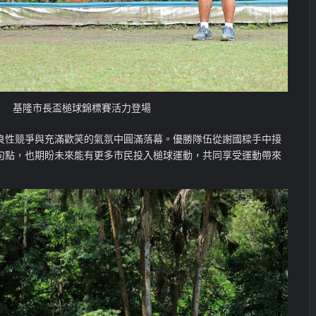
基隆市長盃槌球錦標賽活力登場
良性競爭與充滿歡笑的氣氛中圓滿落幕。優勝隊伍從謝國樑手中接
句點，也期盼未來能有更多市民投入槌球運動，共同享受運動帶來