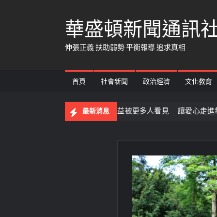
Skip
華盛頓新聞通訊
to
content
伸張正義 扶助弱勢 平衡報導 追求真相
首頁
社會新聞
政治經濟
文化教育
咖啡暨食品展 讓公益被更多人看見 讓愛心走進每個需要的角落
最新消息