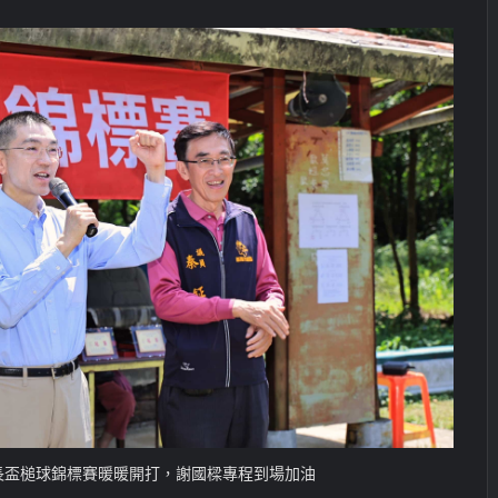
長盃槌球錦標賽暖暖開打，謝國樑專程到場加油