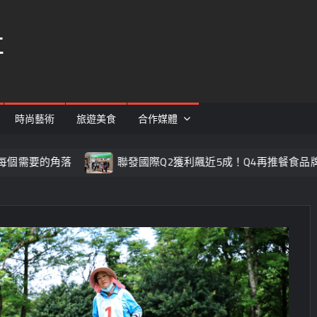
社
時尚藝術
旅遊美食
合作媒體
聯發國際Q2獲利飆近5成！Q4再推餐食品牌添動能