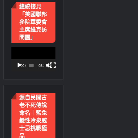
總統接見
「美國聯邦
參院軍委會
主席維克訪
問團」
視
訊
播
00:00
05:18
放
器
源自民間古
老不死傳說
命名｜藍兔
鹼性冷泉威
士忌挑戰極
品