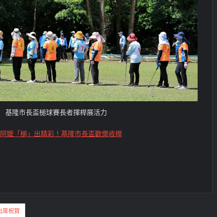
基隆市長盃槌球賽長者揮桿展活力
阿嬤「槌」出精彩！基隆市長盃歡樂收桿
出席祝賀