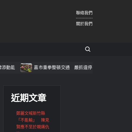
聯絡我們
關於我們
Search for:
嘉市重拳整頓交通 嚴抓違停、酒駕15項違規、人行道改善同步推
近期文章
鄭麗文喊新竹縣
「不能輸」 陳見
賢應不至於親痛仇