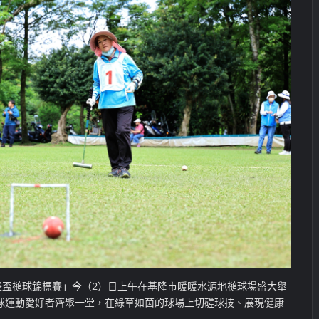
長盃槌球錦標賽」今（2）日上午在基隆市暖暖水源地槌球場盛大舉
球運動愛好者齊聚一堂，在綠草如茵的球場上切磋球技、展現健康