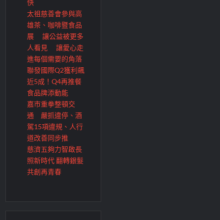
快
太祖慈善會參與高
雄茶、咖啡暨食品
展 讓公益被更多
人看見 讓愛心走
進每個需要的角落
聯發國際Q2獲利飆
近5成！Q4再推餐
食品牌添動能
嘉市重拳整頓交
通 嚴抓違停、酒
駕15項違規、人行
道改善同步推
慈濟五夠力智啟長
照新時代 翻轉銀髮
共創再青春