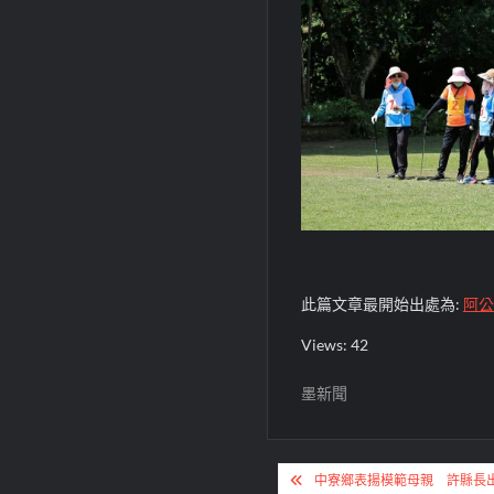
此篇文章最開始出處為:
阿公
Views: 42
墨新聞
文
中寮鄉表揚模範母親 許縣長