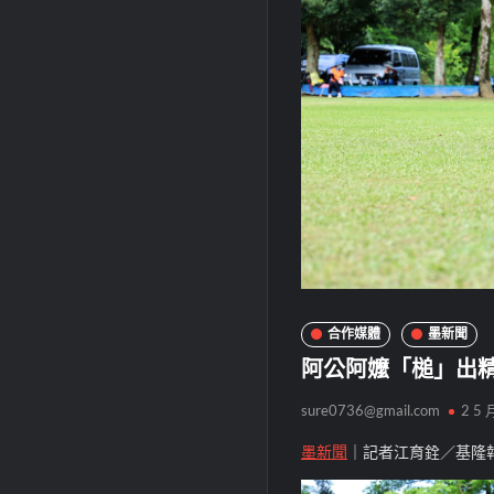
合作媒體
墨新聞
阿公阿嬤「槌」出
sure0736@gmail.com
2 5 
墨新聞
｜記者江育銓／基隆