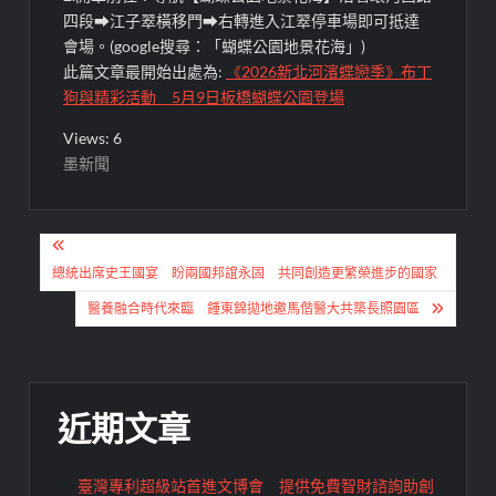
四段⮕江子翠橫移門⮕右轉進入江翠停車場即可抵達
會場。(google搜尋：「蝴蝶公園地景花海」)
此篇文章最開始出處為:
《2026新北河濱蝶戀季》布丁
狗與精彩活動 5月9日板橋蝴蝶公園登場
Views: 6
墨新聞
文
章
總統出席史王國宴 盼兩國邦誼永固 共同創造更繁榮進步的國家
導
醫養融合時代來臨 鍾東錦拋地邀馬偕醫大共築長照園區
覽
近期文章
臺灣專利超級站首進文博會 提供免費智財諮詢助創