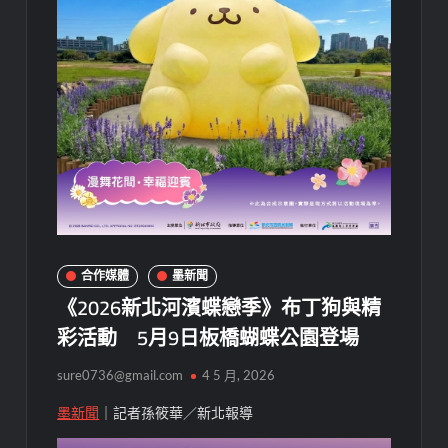
合作媒體
墨新聞
《2026新北河濱蝶戀季》布丁狗與精
彩活動 5月9日板橋蝴蝶公園登場
sure0736@gmail.com
4 5 月, 2026
墨新聞
｜記者孫筱華／新北報導