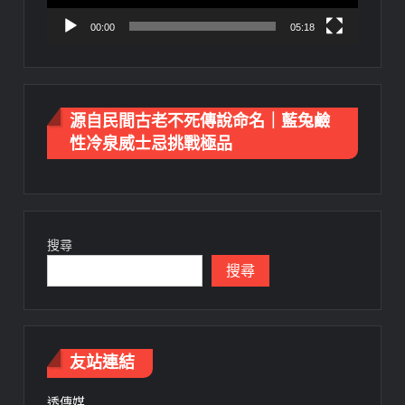
00:00
05:18
源自民間古老不死傳說命名｜藍兔鹼
性冷泉威士忌挑戰極品
搜尋
搜尋
友站連結
透傳媒