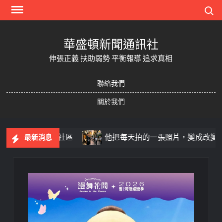
Skip
Search
to
content
華盛頓新聞通訊社
伸張正義 扶助弱勢 平衡報導 追求真相
聯絡我們
關於我們
實藝文深耕社區
他把每天拍的一張照片，變成改變人生的
最新消息