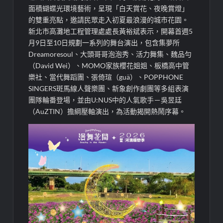
面積蝴蝶光環境藝術，呈現「白天賞花、夜晚賞燈」
的雙重亮點，邀請民眾走入初夏最浪漫的城市花園。
新北市高灘地工程管理處處長黃裕斌表示，開幕首週5
月9日至10日規劃一系列的舞台演出，包含集夢所
Dreamoresoul、大頭哥哥泡泡秀、活力舞集、魏品勻
（David Wei）、MOMO家族櫻花姐姐、板橋高中管
樂社、當代舞蹈團、張倚瑄（guä）、POPPHONE
SINGERS斑馬線人聲樂團、新象創作劇團等多組表演
團隊輪番登場，並由U:NUS中的人氣歌手－吳昱廷
（AuZTIN）擔綱壓軸演出，為活動揭開熱鬧序幕。