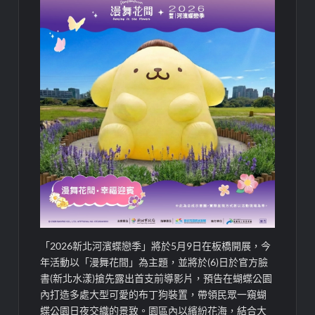
「2026新北河濱蝶戀季」將於5月9日在板橋開展，今
年活動以「漫舞花間」為主題，並將於(6)日於官方臉
書(新北水漾)搶先露出首支前導影片，預告在蝴蝶公園
內打造多處大型可愛的布丁狗裝置，帶領民眾一窺蝴
蝶公園日夜交織的景致。園區內以繽紛花海，結合大