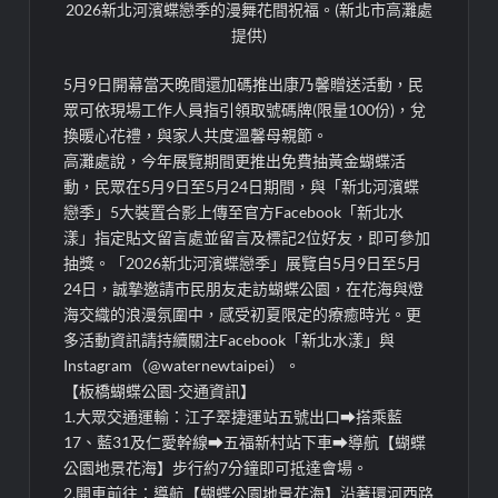
2026新北河濱蝶戀季的漫舞花間祝福。(新北市高灘處
提供)
5月9日開幕當天晚間還加碼推出康乃馨贈送活動，民
眾可依現場工作人員指引領取號碼牌(限量100份)，兌
換暖心花禮，與家人共度溫馨母親節。
高灘處說，今年展覽期間更推出免費抽黃金蝴蝶活
動，民眾在5月9日至5月24日期間，與「新北河濱蝶
戀季」5大裝置合影上傳至官方Facebook「新北水
漾」指定貼文留言處並留言及標記2位好友，即可參加
抽獎。「2026新北河濱蝶戀季」展覽自5月9日至5月
24日，誠摯邀請市民朋友走訪蝴蝶公園，在花海與燈
海交織的浪漫氛圍中，感受初夏限定的療癒時光。更
多活動資訊請持續關注Facebook「新北水漾」與
Instagram（@waternewtaipei）。
【板橋蝴蝶公園-交通資訊】
1.大眾交通運輸：江子翠捷運站五號出口⮕搭乘藍
17、藍31及仁愛幹線⮕五福新村站下車⮕導航【蝴蝶
公園地景花海】步行約7分鐘即可抵達會場。
2.開車前往：導航【蝴蝶公園地景花海】沿著環河西路