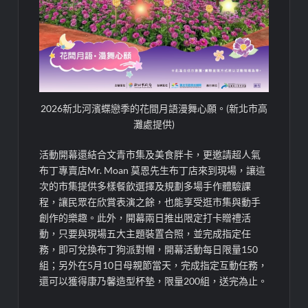
2026新北河濱蝶戀季的花間月語漫舞心願。(新北市高
灘處提供)
活動開幕還結合文青市集及美食胖卡，更邀請超人氣
布丁專賣店Mr. Moan 莫恩先生布丁店來到現場，讓這
次的市集提供多樣餐飲選擇及規劃多場手作體驗課
程，讓民眾在欣賞表演之餘，也能享受逛市集與動手
創作的樂趣。此外，開幕兩日推出限定打卡贈禮活
動，只要與現場五大主題裝置合照，並完成指定任
務，即可兌換布丁狗派對帽，開幕活動每日限量150
組；另外在5月10日母親節當天，完成指定互動任務，
還可以獲得康乃馨造型杯墊，限量200組，送完為止。