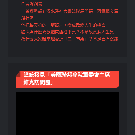
作者護創意
「茶鄉墨韻」濁水溪社大書法聯展開幕 落實藝文深
耕社區
他把每天拍的一張照片，變成改變人生的機會
貓咪為什麼喜歡把東西推下桌？不是故意惹人生氣
為什麼大家越來越愛逛「二手市集」？不是因為沒錢
總統接見「美國聯邦參院軍委會主席
維克訪問團」
視
訊
播
放
器