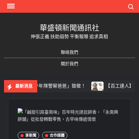
Skip
Search
to
content
華盛頓新聞通訊社
伸張正義 扶助弱勢 平衡報導 追求真相
聯絡我們
關於我們
的體悟 向「少年隊警察爸爸」致敬！
【百工達人】 從音
最新消息
享新聞
合作媒體