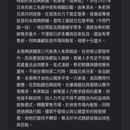
時期的永南興餅舖，前身是「南興號」，早在1927年
日本的商工名錄中就有相關記載，由朱添水、朱老得
兄弟共同經營，在家族合力下奠定基業，發展成專營
批發的永南興餅舖。當時工廠就位在逢甲路（今西門
路一段），地近鬧區且周邊廟宇眾多，漢餅及祭祀糕
餅需求量大，不僅吸引許多攤商前來批貨，還設有零
售部，同時兼顧批發市場與散客，規模十分盛大。
永南興餅舖第三代負責人朱厚銘說，在他祖父那個年
代，因為整個家族都投入做餅，靠著人手充足不但衝
高產量且品項繁多，各式漢餅、祭祀糕粿與糖塔應有
盡有。不過在傳到第二代時，面臨兄弟分家、各自創
業，永南興才由他父親朱平安一力承接，並因應時代
變遷，在西點麵包興起時，也兼做麵包與蛋糕以應市
場需求。朱厚銘說，餅業是人力需求極高的產業，到
他接手餅店時，因人力不足不得不調整店內的品項與
銷售模式，轉戰零售市場，於保安市場內販售，同時
透過網路行銷，儘管不復祖父與父親當年的經營規
模，但他仍堅持不轉型，專注於中式糕餅並做出特色
與亮點。