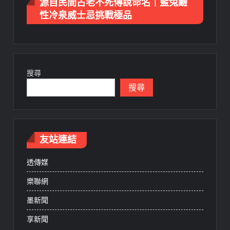
源自民間古老不死傳說命名｜藍兔鹼
性冷泉威士忌挑戰極品
搜尋
搜尋
友站連結
透傳媒
樂聯網
墨新聞
享新聞