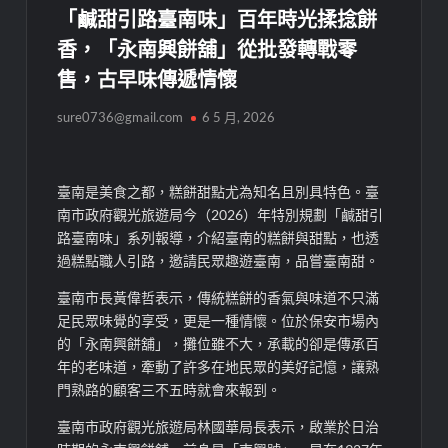
「鹹甜引路臺南味」百年時光揉捻餅
香，「永南興餅舖」從批發轉戰零
售，古早味傳遞情懷
sure0736@gmail.com
6 5 月, 2026
臺南是美食之都，糕餅甜點尤為知名且別具特色。臺
南市政府觀光旅遊局今（2026）年特別規劃「鹹甜引
路臺南味」系列報導，介紹臺南的糕餅與甜點，也透
過糕點職人引路，邀請民眾趣遊臺南，品嘗臺南甜。
臺南市長黃偉哲表示，傳統糕餅的香氣與味道不只滿
足民眾味覺的享受，更是一種情懷。位於保安市場內
的「永南興餅舖」，攤位雖不大，承載的卻是傳承百
年的老味道，牽動了許多在地民眾的美好記憶，讓熟
門熟路的顧客三不五時就會來報到。
臺南市政府觀光旅遊局林國華局長表示，啟業於日治