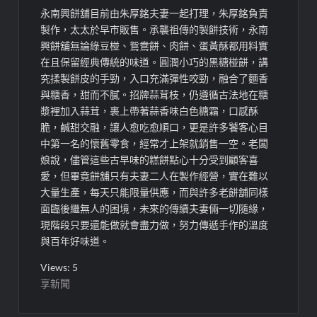
永南興餅舖目前由朱厚銘夫妻一起打理，朱厚銘負責
製作，太太於早市販售。承襲祖傳的製餅技術，永南
興餅舖無論綠豆椪、鴛鴦餅、肉餅、蛋黃酥都用料實
在且保留經典傳統的味道。圓潤小巧的黑糖椪餅，講
究揉製餅皮的手勁，入口充滿彈性咬勁，融合了麵香
與糖香，甜而不膩。招牌蒜茸枝，仍遵循古法地在糖
漿裡加入蒜茸，裹上帶著蒜香味白色糖霜，口感酥
脆，鹹甜交融，讓人愈吃愈順口，更是許多饕客心目
中第一名的懷舊零食，經常才上架就銷售一空。老闆
娘說，儘管這些古早味的糕餅點心十分受到顧客喜
愛，但畢竟餅舖只有夫妻二人在製作經營，實在難以
大量生產，每天只能限量供應，而與許多老餅舖同樣
面臨後繼無人的困境，未來的傳續夫妻倆一切隨緣，
現階段只要還能做就會盡力做，努力傳遞手作的溫度
與百年好味道。
Views: 5
享新聞