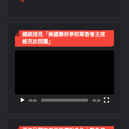
總統接見「美國聯邦參院軍委會主席
維克訪問團」
視
訊
播
放
器
00:00
05:18