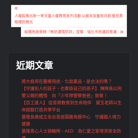
文
章
人權館推出新一季兒童人權教育系列活動 以繪本及藝術共創 看見黑
暗裡的微光
導
板橋地政舉辦「鮮奶濃情防詐」宣導 強化市民識詐意識
覽
近期文章
將大麻用在醫療用途、化妝產品，是合法的嗎？
【守護別人的孩子，也牽掛自己的孩子】 陳隊長以刑
警父親的體悟 向「少年隊警察爸爸」致敬！
【百工達人】 從音樂教育到生命陪伴 黛玉老師以生
命經驗打造共學平台
基隆長庚成立全台首座圓錐角膜中心 守護國人視力
健康
基隆善心人士捐輪椅、AED 為仁愛之家增添安全防
護