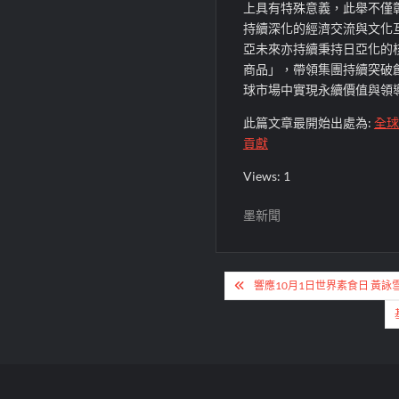
上具有特殊意義，此舉不僅
持續深化的經濟交流與文化
亞未來亦持續秉持日亞化的
商品」，帶領集團持續突破
球市場中實現永續價值與領
此篇文章最開始出處為:
全球
貢獻
Views: 1
墨新聞
文
響應10月1日世界素食日 黃
章
導
覽