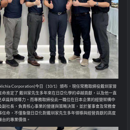
chia Corporation)今日（10/1）頒布，現任常務取締役戴圳家晉
任命肯定了 戴圳家先生多年來在日亞化學的卓越貢獻，以及他一直
遠見卓識與領導力。而專務取締役此一職位在日本企業的經營架構中
及副社長，負責核心事業的營運與策略決策，並於董事會及常務會
事任命，不僅象徵日亞化對戴圳家先生多年領導與經營貢獻的高度
舞台的專業價值。