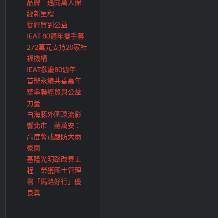
品牌 邁向萬人保
經新里程
從經貿到公益
IEAT 80週年攜手募
272萬元支持20家社
福機構
IEAT歡慶80週年
首辦永續共善嘉年
華串聯經貿與公益
力量
白海豚外圍環流影
響北市 蔣萬安：
高度警戒嚴防大雨
豪雨
基隆光明路改善工
程 榮獲國土管理
署「馬路好行」優
良獎