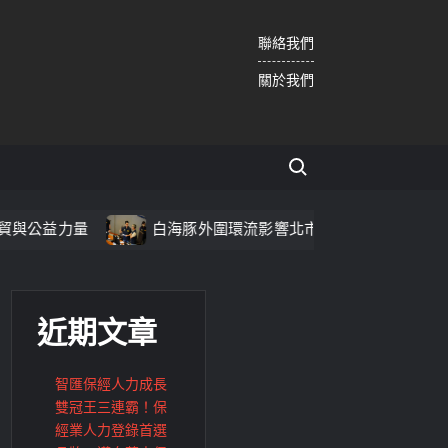
聯絡我們
關於我們
Search for:
白海豚外圍環流影響北市 蔣萬安：高度警戒嚴防大雨豪雨
近期文章
智匯保經人力成長
雙冠王三連霸！保
經業人力登錄首選