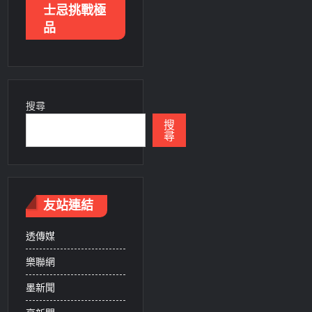
士忌挑戰極
品
搜尋
搜
尋
友站連結
透傳媒
樂聯網
墨新聞