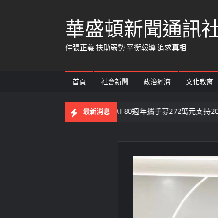
Skip
華盛頓新聞通訊
to
content
伸張正義 扶助弱勢 平衡報導 追求真相
首頁
社會新聞
政治經濟
文化教育
從經貿到公益 IEAT 80週年攜手募272萬元支持20家社福機構
最新消息