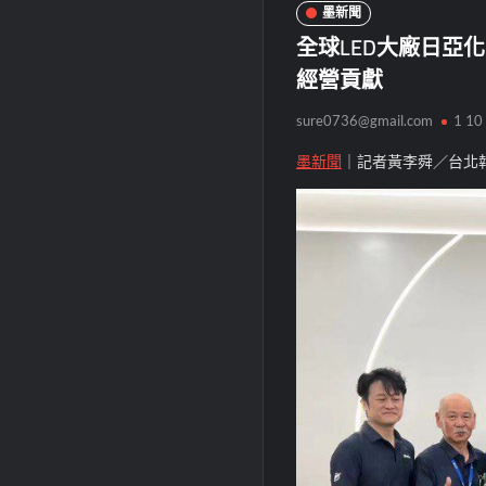
墨新聞
全球LED大廠日亞
經營貢獻
sure0736@gmail.com
1 10
墨新聞
｜記者黃李舜／台北