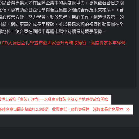
彰顯台灣專業人才在國際企業中的高度競爭力，更象徵著台日之間
互信，更有助於日亞化學與台亞集團之間的合作及未來布局。。台
核心經營方針「努力學習、勤於思考、用心工作，創造世界第一的
創新，邁向更高的成長里程碑，並以長遠宏觀的視野推動集團在全
導地位，使台亞在國際半導體市場中持續保持競爭優勢。
LED大廠日亞化學宣布戴圳家晉升專務取締役 高度肯定多年經營
詠雪博士首推「桌碳」理念──以餐桌實踐碳中和 友善地球從飲食開始
基隆兒童日間定點臨托2.0啓動 收費更低、預約更彈性 減輕家長育兒壓力