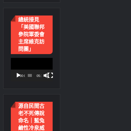
總統接見
「美國聯邦
參院軍委會
主席維克訪
問團」
視
訊
播
00:00
05:18
放
器
源自民間古
老不死傳說
命名｜藍兔
鹼性冷泉威