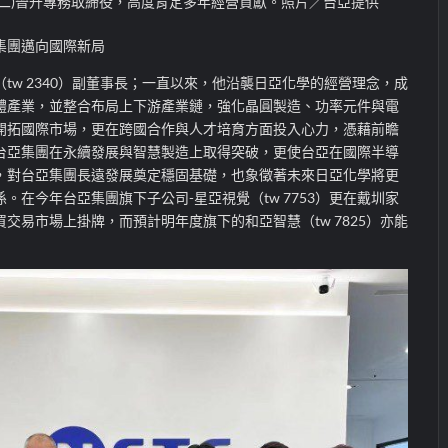
右二)晉升專務取締役，高度肯定多年經營貢獻。照片／台亞提供
集團邁向國際新局
tw 2340）副董事長；一直以來，他沿襲日亞化學的經營理念，成
體產業，並整合布局上下游產業鏈，強化晶圓製造、功率元件與電
開拓國際市場，更在跨國合作與人才培育方面投入心力，憑藉前瞻
台亞集團在永續發展與智慧製造上取得突破，更使台亞在國際半導
，對台亞集團長遠發展奠定穩固基礎，也象徵著未來日亞化學將更
。在今年台亞集團旗下子公司-星亞視覺（tw 7753）更在戴圳家
交易市場上掛牌，而預計明年度旗下的和亞智慧（tw 7825）亦能