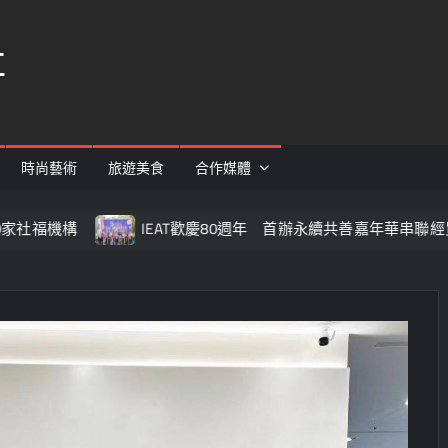
社
時尚藝術
旅遊美食
合作媒體
IEAT歡慶80週年 首辦永續共善嘉年華串聯經貿與公益力量