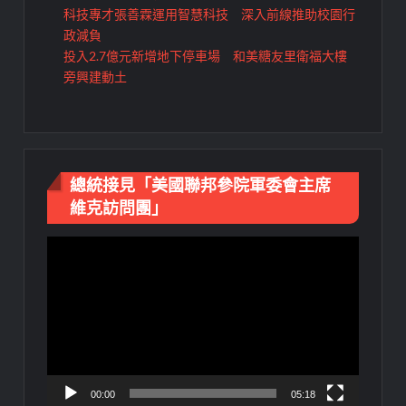
科技專才張善霖運用智慧科技 深入前線推助校園行
政減負
投入2.7億元新增地下停車場 和美糖友里衛福大樓
旁興建動土
總統接見「美國聯邦參院軍委會主席
維克訪問團」
視
訊
播
放
器
00:00
05:18