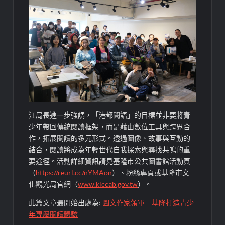
江局長進一步強調，「港都閱語」的目標並非要將青
少年帶回傳統閱讀框架，而是藉由數位工具與跨界合
作，拓展閱讀的多元形式。透過圖像、故事與互動的
結合，閱讀將成為年輕世代自我探索與尋找共鳴的重
要途徑。活動詳細資訊請見基隆市公共圖書館活動頁
（
https://reurl.cc/nYMAon
）、粉絲專頁或基隆市文
化觀光局官網（
www.klccab.gov.tw
）。
此篇文章最開始出處為:
圖文作家領軍 基隆打造青少
年專屬閱讀體驗