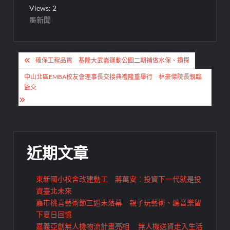
Views: 2
墨新聞
文
確保工程品質 基隆大武崙運動公園二期補做水保、鑽探
章
中山北區EMBA校友會理事長交接典禮隆重舉行 林豪傑院長親臨
導
監交
覽
近期文章
東新國小校舍改建動工 蔣萬安：投資下一代就是投
資臺北未來
嘉市桃喜藝術節三週末落幕 親子玩藝術、聽音樂留
下夏日回憶
嘉義亞創無人機物流計畫亮相 無人機送貨走入生活