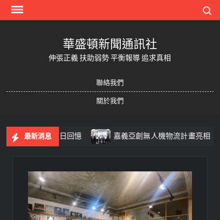
Skip
Search
to
content
華盛頓新聞通訊社
伸張正義 扶助弱勢 平衡報導 追求真相
聯絡我們
關於我們
音樂留下夏日回憶
嘉義亞創無人機物流計畫亮相 無人機
最新消息