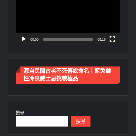
播
放
器
00:00
05:18
源自民間古老不死傳說命名｜藍兔鹼
性冷泉威士忌挑戰極品
搜尋
搜尋