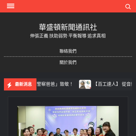
Skip
Search
to
content
華盛頓新聞通訊社
伸張正義 扶助弱勢 平衡報導 追求真相
聯絡我們
關於我們
 向「少年隊警察爸爸」致敬！
【百工達人】 從音樂教育
最新消息