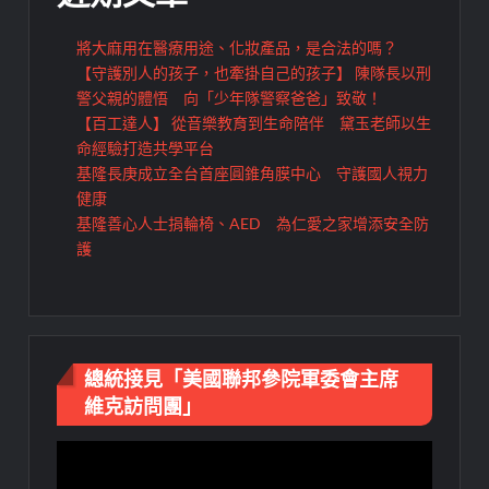
將大麻用在醫療用途、化妝產品，是合法的嗎？
【守護別人的孩子，也牽掛自己的孩子】 陳隊長以刑
警父親的體悟 向「少年隊警察爸爸」致敬！
【百工達人】 從音樂教育到生命陪伴 黛玉老師以生
命經驗打造共學平台
基隆長庚成立全台首座圓錐角膜中心 守護國人視力
健康
基隆善心人士捐輪椅、AED 為仁愛之家增添安全防
護
總統接見「美國聯邦參院軍委會主席
維克訪問團」
視
訊