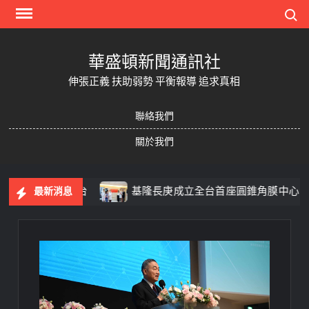
Skip
Search
to
content
華盛頓新聞通訊社
伸張正義 扶助弱勢 平衡報導 追求真相
聯絡我們
關於我們
造共學平台
基隆長庚成立全台首座圓錐角膜中心 守護國
最新消息