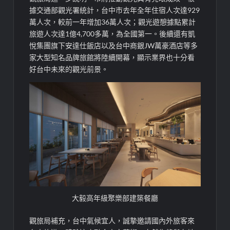
據交通部觀光署統計，台中市去年全年住宿人次達929
萬人次，較前一年增加36萬人次；觀光遊憩據點累計
旅遊人次達1億4,700多萬，為全國第一。後續還有凱
悅集團旗下安達仕飯店以及台中商銀JW萬豪酒店等多
家大型知名品牌旅館將陸續開幕，顯示業界也十分看
好台中未來的觀光前景。
大毅高年級聚樂部建築餐廳
觀旅局補充，台中氣候宜人，誠摯邀請國內外旅客來