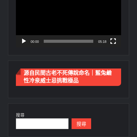
播
放
器
00:00
05:18
源自民間古老不死傳說命名｜藍兔鹼
性冷泉威士忌挑戰極品
搜尋
搜尋