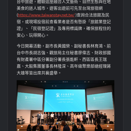
台中旅遊，體驗這座融合人文藝術、自然生態與在地
美食的迷人城市，遊客出遊前可先至台灣旅宿網
(
https://www.taiwanstay.net.tw/
)查詢合法旅館及民
宿，或現場投宿前查看業者是否有懸掛「旅館業登記
證」、「民宿登記證」及專用標識牌，確保旅程住的
安心、玩得開心。
今日開幕活動，副市長黃國榮、副秘書長林育鴻、前
台中市長胡志強、觀旅局主任秘書廖偉志、財政部國
有財產署中區分署副分署長張能軒、西區區長王瑞
嘉、大毅集團董事長林隆深、高年級聚樂部總經理蔣
大雄等皆出席共襄盛舉。