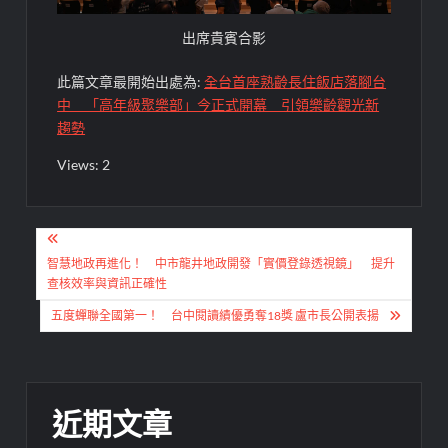
出席貴賓合影
此篇文章最開始出處為:
全台首座熟齡長住飯店落腳台
中 「高年級聚樂部」今正式開幕 引領樂齡觀光新
趨勢
Views: 2
文
章
智慧地政再進化！ 中市龍井地政開發「實價登錄透視鏡」 提升
查核效率與資訊正確性
導
五度蟬聯全國第一！ 台中閱讀績優勇奪18獎 盧市長公開表揚
覽
近期文章