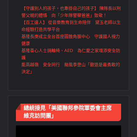
【守護別人的孩子，也牽掛自己的孩子】 陳隊長以刑
警父親的體悟 向「少年隊警察爸爸」致敬！
【百工達人】 從音樂教育到生命陪伴 黛玉老師以生
命經驗打造共學平台
基隆長庚成立全台首座圓錐角膜中心 守護國人視力
健康
基隆善心人士捐輪椅、AED 為仁愛之家增添安全防
護
能高越嶺 安全同行 颱風季登山「撤退是最勇敢的
決定」
總統接見「美國聯邦參院軍委會主席
維克訪問團」
視
訊