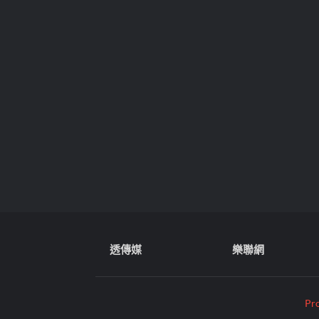
透傳媒
樂聯網
Pr