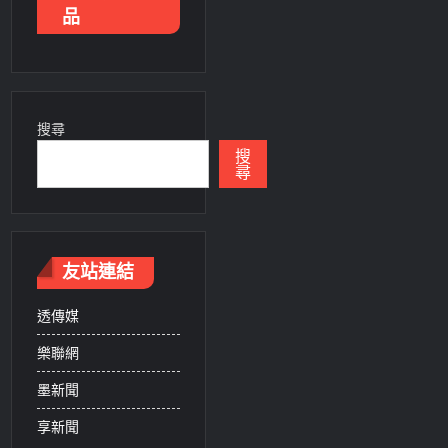
品
搜尋
搜
尋
友站連結
透傳媒
樂聯網
墨新聞
享新聞