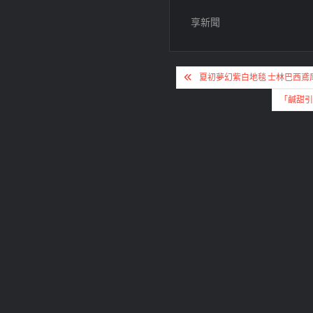
享新聞
文
夏初夢幻紫白地毯 士林巴西鳶
章
「鹹甜
導
覽