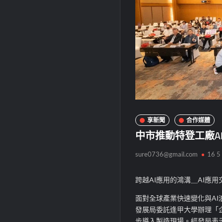
享新聞
合作媒體
中市推動特登工廠A
sure0736@gmail.com
16 5
跨越AI應用的鴻溝＿AI應
面對全球產業快速變化與A
發展局委託逢甲大學辦理「企
步導入製造現場。經發局表示