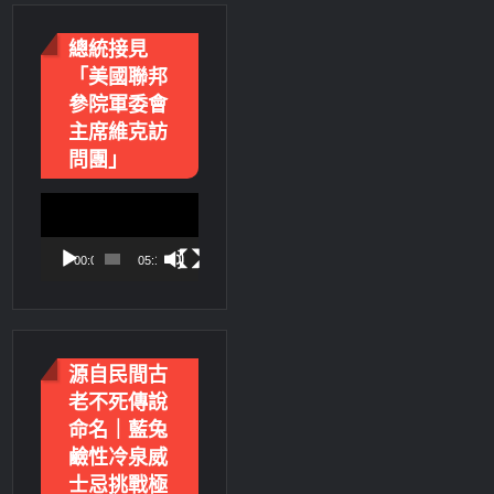
總統接見
「美國聯邦
參院軍委會
主席維克訪
問團」
視
訊
播
00:00
05:18
放
器
源自民間古
老不死傳說
命名｜藍兔
鹼性冷泉威
士忌挑戰極