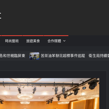
社
時尚藝術
旅遊美食
合作媒體
親臨屏東
苦茶油苯駢芘超標事件追蹤 衛生局持續督促回