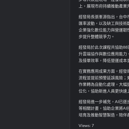
上，展現市府持續推動產業
經發局長張峯源指出，台中
匯率波動，以及缺工與技術
企業強化數位能力與營運韌性
步提升整體競爭力。
經發局於此次課程共協助88
升雲端協作與數位應用能力
及接單效率，降低營運成本
在實務應用成果方面，經發
流程並提前預警延誤風險；東
作業轉為自動化處理，大幅
位化，協助新進人員更快速上
經發局進一步補充，AI已逐
等相關計畫，協助企業將AI
培育及推動智慧製造，陪伴
Views: 7