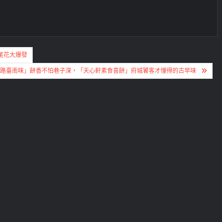
尾花大爆發
引路臺南味」餅香不怕巷子深，「天心軒素食喜餅」府城饕客才懂得的古早味