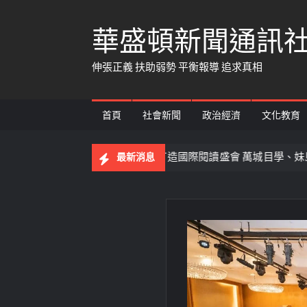
Skip
華盛頓新聞通訊
to
content
伸張正義 扶助弱勢 平衡報導 追求真相
首頁
社會新聞
政治經濟
文化教育
學
2026南國漫讀節打造國際閱讀盛會 萬城目學、妹島和世
最新消息