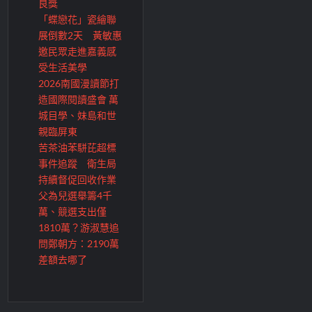
良獎
「蝶戀花」瓷繪聯
展倒數2天 黃敏惠
邀民眾走進嘉義感
受生活美學
2026南國漫讀節打
造國際閱讀盛會 萬
城目學、妹島和世
親臨屏東
苦茶油苯駢芘超標
事件追蹤 衛生局
持續督促回收作業
父為兒選舉籌4千
萬、競選支出僅
1810萬？游淑慧追
問鄭朝方：2190萬
差額去哪了