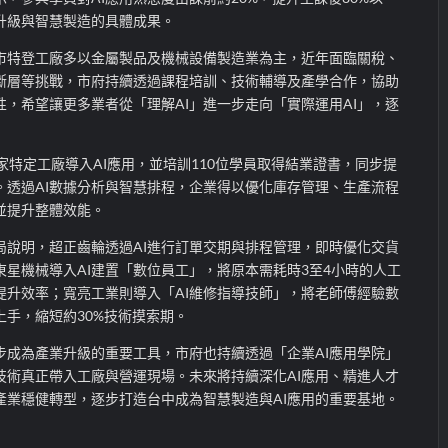
升級與智慧製造的具體成果。
市特登工廠多以金屬製品及機械設備製造業為主，近年面臨關稅、
斷層等挑戰，市府持續透過課程培訓、技術輔導及產學合作，協助
，希望讓更多業者從「理解AI」進一步走向「實際運用AI」，逐
家特定工廠導入AI應用，並培訓110位學員取得結業證書，同步提
。透過AI數據分析與智慧排程，企業得以優化庫存管理、生產流程
並提升整體效能。
局說明，超正齒輪透過AI進行訂單交期與排程管理，即時優化交貨
星機械導入AI建置「數位員工」，將原本需耗時3至4小時的人工
提升效率；寬亮工業則導入「AI維修指導技師」，將老師傅經驗數
手，縮短約30%技術摸索期。
步成為產業升級的重要工具，市府也持續透過「企業AI應用學院」
技術真正帶入工廠與營運現場。未來將持續深化AI應用、精進人才
產業穩健轉型，逐步打造台中成為智慧製造與AI應用的重要基地。