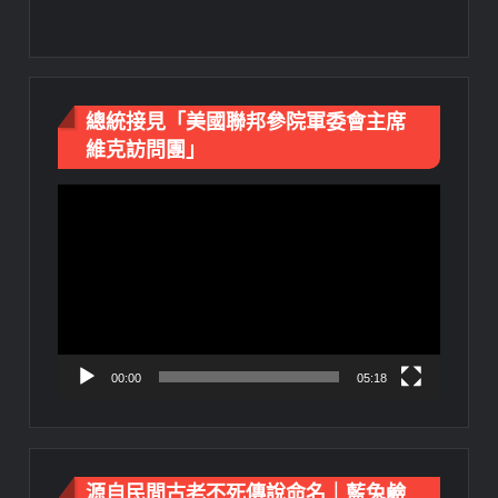
總統接見「美國聯邦參院軍委會主席
維克訪問團」
視
訊
播
放
器
00:00
05:18
源自民間古老不死傳說命名｜藍兔鹼