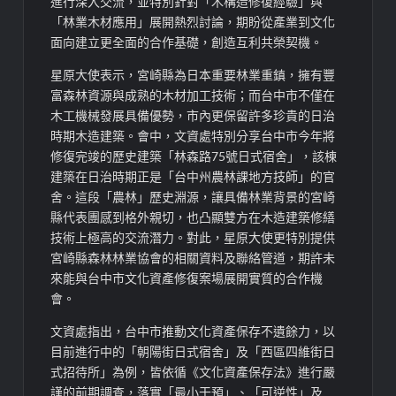
進行深入交流，並特別針對「木構造修復經驗」與
「林業木材應用」展開熱烈討論，期盼從產業到文化
面向建立更全面的合作基礎，創造互利共榮契機。
星原大使表示，宮崎縣為日本重要林業重鎮，擁有豐
富森林資源與成熟的木材加工技術；而台中市不僅在
木工機械發展具備優勢，市內更保留許多珍貴的日治
時期木造建築。會中，文資處特別分享台中市今年將
修復完竣的歷史建築「林森路75號日式宿舍」，該棟
建築在日治時期正是「台中州農林課地方技師」的官
舍。這段「農林」歷史淵源，讓具備林業背景的宮崎
縣代表團感到格外親切，也凸顯雙方在木造建築修繕
技術上極高的交流潛力。對此，星原大使更特別提供
宮崎縣森林林業協會的相關資料及聯絡管道，期許未
來能與台中市文化資產修復案場展開實質的合作機
會。
文資處指出，台中市推動文化資產保存不遺餘力，以
目前進行中的「朝陽街日式宿舍」及「西區四維街日
式招待所」為例，皆依循《文化資產保存法》進行嚴
謹的前期調查，落實「最小干預」、「可逆性」及