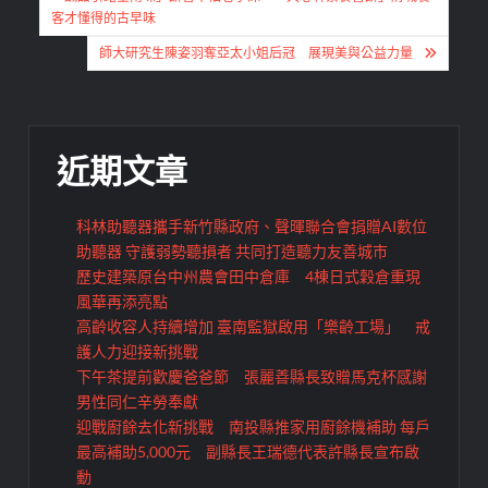
章
客才懂得的古早味
導
師大研究生陳姿羽奪亞太小姐后冠 展現美與公益力量
覽
近期文章
科林助聽器攜手新竹縣政府、聲暉聯合會捐贈AI數位
助聽器 守護弱勢聽損者 共同打造聽力友善城市
歷史建築原台中州農會田中倉庫 4棟日式穀倉重現
風華再添亮點
高齡收容人持續增加 臺南監獄啟用「樂齡工場」 戒
護人力迎接新挑戰
下午茶提前歡慶爸爸節 張麗善縣長致贈馬克杯感謝
男性同仁辛勞奉獻
迎戰廚餘去化新挑戰 南投縣推家用廚餘機補助 每戶
最高補助5,000元 副縣長王瑞德代表許縣長宣布啟
動