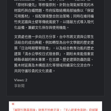
「原材料優先」等修復原則。針對台灣氣候常見的木
材腐朽與白蟻問題，市府採取結構局部抽換以「保留
可用舊材」，搭配環境整合防治策略；同時在維持編
竹夾泥牆與土壁等傳統風貌下，以隱蔽方式導入現代
化設備，兼顧文化保存與使用機能。
文資處也進一步向日方分享，台中市將文資與公眾生
活結合的成功典範，例如轉型為台中文學館的歷史建
築「日治時期警察宿舍」，以及結合教育功能的歷史
建築「清水公學校日式宿舍群」。期盼未來能借重宮
崎縣卓越的林木專業，在古蹟、歷史建築防蟲防腐、
舊木材延壽及木構造活化等領域持續深化交流合作，
共同守護珍貴的文化資產。
Views: 2
享新聞
文
「鹹甜引路臺南味」餅香不怕巷子深，「天心軒素食喜餅」府城饕