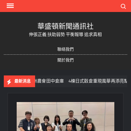
Skip
Search
to
content
華盛頓新聞通訊社
伸張正義 扶助弱勢 平衡報導 追求真相
聯絡我們
關於我們
史建築原台中州農會田中倉庫 4棟日式穀倉重現風華再添亮點
最新消息