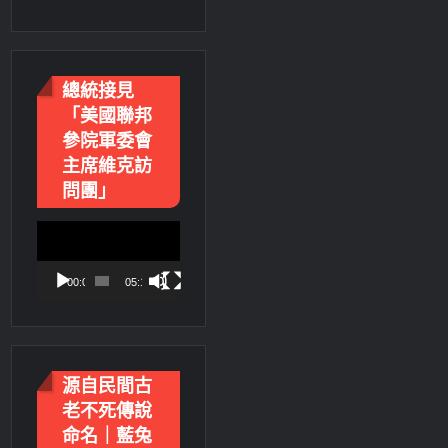
總統接見
「美國聯邦
參院軍委會
主席維克訪
問團」
視
訊
播
00:00
05:18
放
器
源自民間古
老不死傳說
命名｜藍兔