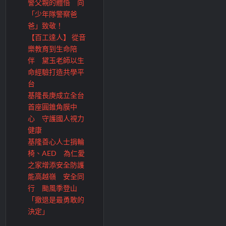
警父親的體悟 向
「少年隊警察爸
爸」致敬！
【百工達人】 從音
樂教育到生命陪
伴 黛玉老師以生
命經驗打造共學平
台
基隆長庚成立全台
首座圓錐角膜中
心 守護國人視力
健康
基隆善心人士捐輪
椅、AED 為仁愛
之家增添安全防護
能高越嶺 安全同
行 颱風季登山
「撤退是最勇敢的
決定」