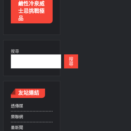
鹼性冷泉威
士忌挑戰極
品
搜尋
搜
尋
友站連結
透傳媒
樂聯網
墨新聞