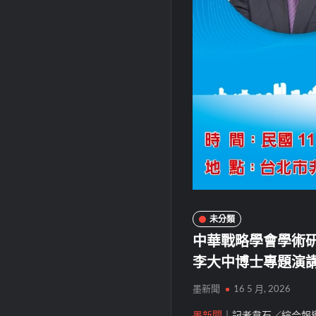
未分類
中華戰略學會學術研
李大中博士專題演
墨新聞
16 5 月, 2026
墨新聞
｜記者韋石／綜合報