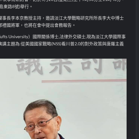
島東路8號)舉行。
理事長李本京教授主持，邀請淡江大學戰略研究所所長李大中博士
鄭禮國將軍，也將在會中提出會務報告。
ts University）國際關係博士,法律外交碩士,現為淡江大學國際事
主題為:從美國國家戰略(NSS)看川普2.0的對外政策與唐羅主義