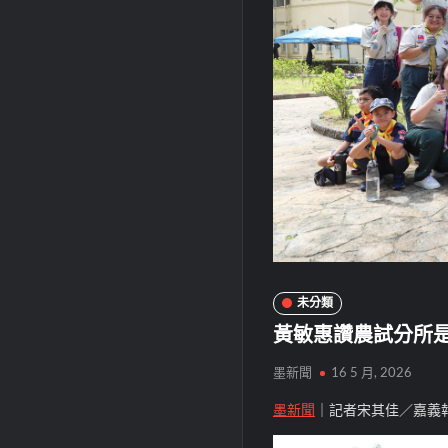
未分類
黃敏惠讚農試分所
墨新聞
16 5 月, 2026
墨新聞
｜記者宋其佳／嘉義