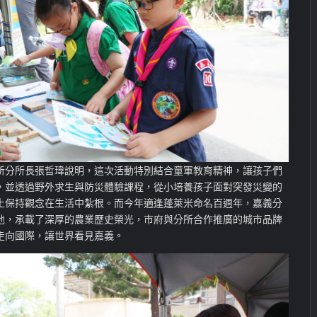
所分所長張哲瑋說明，這次活動特別結合童軍教育精神，讓孩子們
，並透過野外求生與防災體驗課程，從小培養孩子面對突發災變的
土保持觀念在生活中紮根。而今年適逢蓬萊米命名百週年，嘉義分
地，承載了深厚的農業歷史榮光，市府與分所合作推廣的城市品牌
走向國際，讓世界看見嘉義。