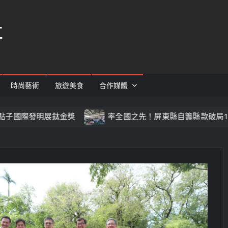
社
時尚藝術
旅遊美食
合作媒體
鈦金獎
率全國之先！屏東縣自籌縣款破局15年「一地多屋