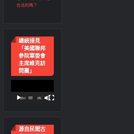
合法的嗎？
總統接見
「美國聯邦
參院軍委會
主席維克訪
問團」
視
訊
播
00:00
05:18
放
器
源自民間古