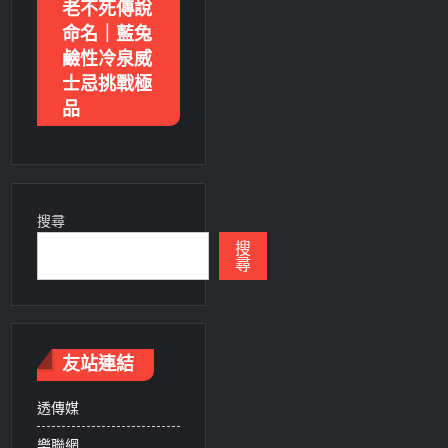
老不死傳說
命名｜藍兔
鹼性冷泉威
士忌挑戰極
品
搜尋
搜
尋
友站連結
透傳媒
樂聯網