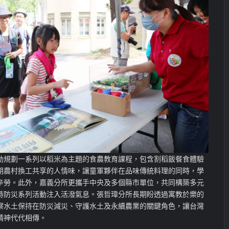
動規劃一系列以稻米為主題
的食農教育
課程，包含割
稻飯餐
食體驗
期
農村換工共享
的人情味，讓童軍夥伴在品味傳統料理的同時，學
辛勞。
此外，
嘉義
分所更攜手
中央及多個縣市單位，共同構築多元
持防災系列活動注入活潑氣息。張哲瑋分所長期盼透過寓教於樂的
察水土保持在防災減災、守護水土及永續農業的關鍵角色，讓台灣
精神代代相傳。