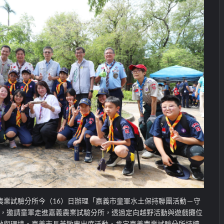
農業試驗分所今（16）日辦理「嘉義市童軍水土保持聯團活動－守
地」，邀請童軍走進嘉義農業試驗分所，透過定向越野活動與遊戲攤位
地與環境。嘉義市長黃敏惠出席活動，肯定嘉義農業試驗分所持續