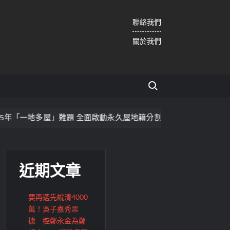
聯絡我們
關於我們
Search for:
」難題 全面啟動永久屋地籍分割與使照分照計畫
日本房產交
近期文章
要再選先說清4000
萬！吳子嘉秀票
據 控鄭永金為鄭