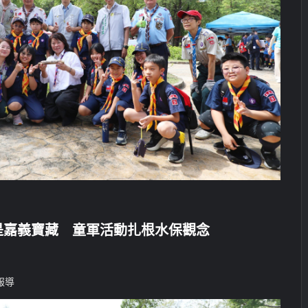
是嘉義寶藏 童軍活動扎根水保觀念
報導