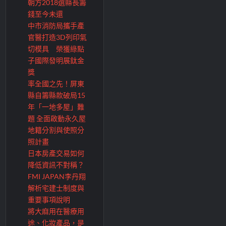
朝方2018選縣長籌
錢至今未還
中市消防局攜手產
官醫打造3D列印氣
切模具 榮獲綠點
子國際發明展鈦金
獎
率全國之先！屏東
縣自籌縣款破局15
年「一地多屋」難
題 全面啟動永久屋
地籍分割與使照分
照計畫
日本房產交易如何
降低資訊不對稱？
FMI JAPAN李丹翔
解析宅建士制度與
重要事項說明
將大麻用在醫療用
途、化妝產品，是