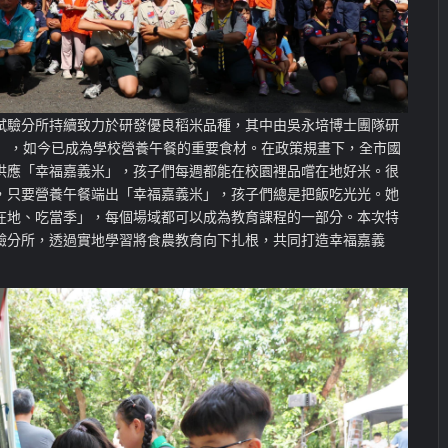
試驗分所持續致力於研發優良稻米品種，其中由吳永培博士團隊研
米」，如今已成為學校營養午餐的重要食材。在政策
規
畫下，全市國
供應「幸福嘉義米」，孩子們每週都能在校園裡品嚐在
地好米
。很
，只要營養午餐端出「幸福嘉義米」，孩子們總是把飯吃光
光
。她
在地、
吃當季
」，每
個
場域都可以成為教育課程的一部分。本次特
驗分所，透過實地學習
將食農
教育向下扎根，共同打造幸福嘉義