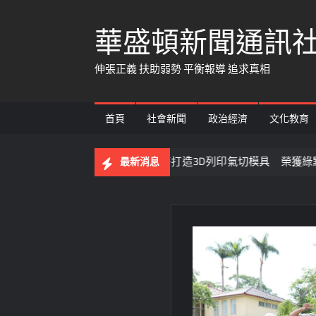
Skip
華盛頓新聞通訊
to
content
伸張正義 扶助弱勢 平衡報導 追求真相
首頁
社會新聞
政治經濟
文化教育
市消防局攜手產官醫打造3D列印氣切模具 榮獲綠點子國際發明展
最新消息