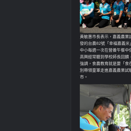
黃敏惠市長表示，嘉義農業
發的台農82號「幸福嘉義
中小每週一次在營養午餐中
高興經常聽到學校師長回饋
強調，
食農教育
就是要「食
別帶領童軍走進嘉義農業試
市。