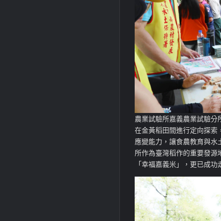
農業試驗所嘉義農業試驗分
在金黃稻田間進行定向探索
應變能力，
讓食農
教育與水
所作為臺灣稻作的重要發源
「幸福嘉義米」，更已成功