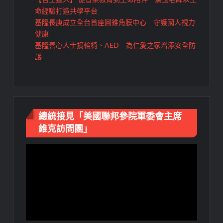
命經驗打造共學平台
基隆長庚成立全台首座圓錐角膜中心 守護國人視力
健康
基隆善心人士捐輪椅、AED 為仁愛之家增添安全防
護
總統接見「美國聯邦參院軍委會主席
維克訪問團」
視
訊
播
放
器