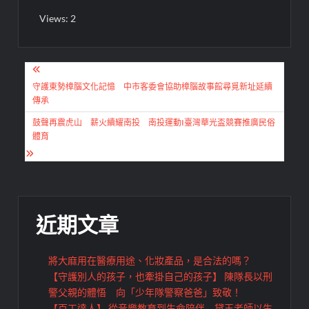
Views: 2
文
章
守護東勢樟腦文化記憶 中市客委會協助樟腦故事館尋覓新址延續
傳承
導
鼓聲再震虎山 薪火續耀南投 南投運動I臺灣華光盃競賽推廣民俗
覽
體育
近期文章
將大麻用在醫療用途、化妝產品，是合法的嗎？
【守護別人的孩子，也牽掛自己的孩子】 陳隊長以刑
警父親的體悟 向「少年隊警察爸爸」致敬！
【百工達人】 從音樂教育到生命陪伴 黛玉老師以生