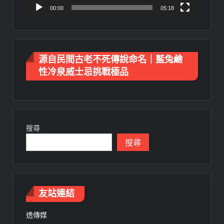
00:00
05:18
源自民間古老不死傳說命名｜藍兔鹼
性冷泉威士忌挑戰極品
搜尋
搜尋
友站連結
透傳媒