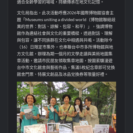
適合全齡學習的場域，持續傳承在地文化記憶。
文化局指出，此次活動呼應2026年國際博物館協會主
題「Museums uniting a divided world（博物館聯結歧
異的世界：對話、諒解、包容、和平）」，強調博物
館作為連結社會與文化的重要橋樑，透過對話、理解
與包容，讓不同族群在文化中相遇與共鳴。活動除今
（16）日限定市集外，也串聯台中市多所博物館與地
方文化館，辦理為期一個月的文學走讀與美術地圖集
章活動，邀請市民朋友領取集章地圖，按圖索驥漫遊
台中市文化館舍與藝術作品，集滿5枚紀念章即可兌換
館舍門票、特展文創品及冰品兌換券等限量好禮。