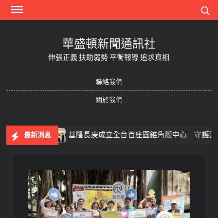
Skip
Search
to
content
華盛頓新聞通訊社
伸張正義 扶助弱勢 平衡報導 追求真相
聯絡我們
關於我們
台
基隆長庚成立全台首座圓錐角膜中心 守護國人視力健
最新消息