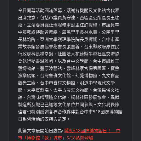
今日開幕活動圓滿落幕，感謝各機關及文化館舍代表
出席致意，包括市議員黃守達、西區區公所區長王瑞
嘉、立法委員羅廷瑋服務處副主任許峻瑋、市議員李
中服務處特助曾彥霖、廣民里里長林水順、公民里里
長林鈞陶、亞洲大學護理學院院長吳樺姍、台中市產
業故事館發展協會秘書長張嘉蓉、台東縣政府原住民
行政處科長楊幸錦、社團法人花蓮縣牛犁社區交流協
會執行秘書游雅帆，以及台中文學館、台中市纖維工
藝博物館、豐原漆藝館、霧峰林家宮保第園區、寶熊
漁樂碼頭、台灣魯班文化館、幻覺博物館、丸文食品
觀光工廠、台中市眷村文物館、明道中學現代文學
館、太平買菸場、太平古農莊文物館、台灣民俗文物
館、台灣味噌釀造文化館、桐林社區發展協會、異獸
製造所及織己己織等文化單位共同參與。文化局長陳
佳君也特別感謝各界合作夥伴對台中市518國際博物館
日系列活動的支持與肯定。
此篇文章最開始出處為:
響應518國際博物館日！ 中
市「博物館『歡』城市」5/16熱鬧登場