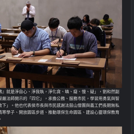
佛』就是淨自心、淨我執，淨化貪、瞋、癡、慢、疑」，劉和然副
聖嚴法師開示的「四它」，承擔公務、服務市民，學習用勇氣與智
放下」。他也代表侯市長與市民感謝法鼓山僧團與義工們長期無私
清寒學子、開放園區步道、推動環保生命園區、建設心靈環保教育
。