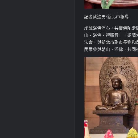
記者蔡進男/新北市報導
虔誠浴佛淨心，共慶佛陀誕辰。
山‧浴佛‧禮觀音」，邀請大
法會，與新北市副市長劉和
民眾參與朝山、浴佛，共同