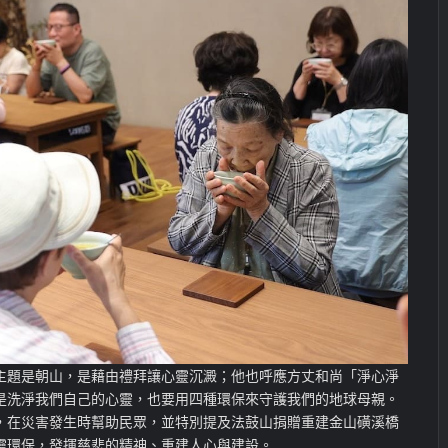
主題是朝山，是藉由禮拜讓心靈沉澱；他也呼應方丈和尚「淨心淨
是洗淨我們自己的心靈，也要用四種環保來守護我們的地球母親。
，在災害發生時幫助民眾，並特別提及法鼓山捐贈重建金山磺溪橋
靈環保，發揮慈悲的精神、重建人心與建設。