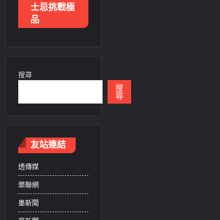
士忌挑戰極
品
搜尋
搜
尋
友站連結
透傳媒
樂聯網
墨新聞