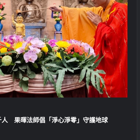
千人 果暉法師倡「淨心淨零」守護地球