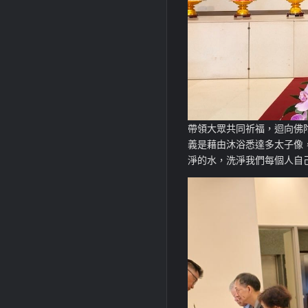
帶領大眾共同祈福，迴向佛
義是藉由沐浴悉達多太子像
淨的水，洗淨我們每個人自