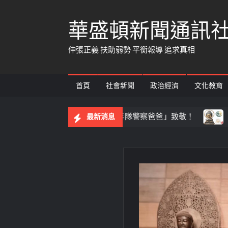
Skip
華盛頓新聞通訊
to
content
伸張正義 扶助弱勢 平衡報導 追求真相
首頁
社會新聞
政治經濟
文化教育
的體悟 向「少年隊警察爸爸」致敬！
【百工達人】 從音
最新消息