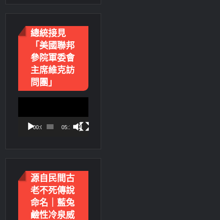
總統接見
「美國聯邦
參院軍委會
主席維克訪
問團」
視
訊
播
00:00
05:18
放
器
源自民間古
老不死傳說
命名｜藍兔
鹼性冷泉威