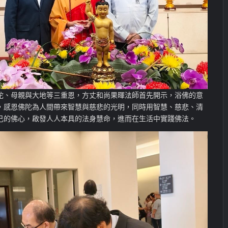
陀、母親與大地等三重恩，方丈和尚果暉法師首先開示，浴佛的意
，感恩佛陀為人間帶來智慧與慈悲的光明，同時用智慧、慈悲、清
己的佛心，啟發人人本具的法身慧命，進而在生活中實踐佛法。