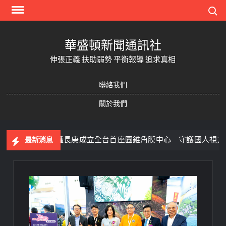
Skip
Search
to
content
華盛頓新聞通訊社
伸張正義 扶助弱勢 平衡報導 追求真相
聯絡我們
關於我們
基隆長庚成立全台首座圓錐角膜中心 守護國人視力健康
最新消息