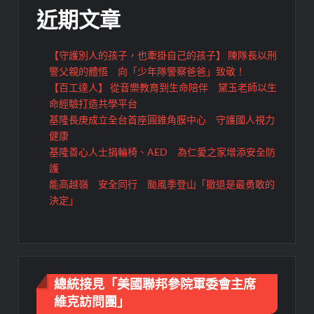
近期文章
【守護別人的孩子，也牽掛自己的孩子】 陳隊長以刑
警父親的體悟 向「少年隊警察爸爸」致敬！
【百工達人】 從音樂教育到生命陪伴 黛玉老師以生
命經驗打造共學平台
基隆長庚成立全台首座圓錐角膜中心 守護國人視力
健康
基隆善心人士捐輪椅、AED 為仁愛之家增添安全防
護
能高越嶺 安全同行 颱風季登山「撤退是最勇敢的
決定」
總統接見「美國聯邦參院軍委會主席
維克訪問團」