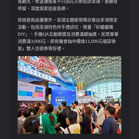
島觀光，希望讓旅客不只因花火節造訪澎湖，更願意
停留、深度探索這座島嶼。
除旅遊商品優惠外，澎湖主題館現場亦推出多項限定
活動，包括澎湖特色伴手禮試吃、限量「砂蠟蠟燭
DIY」、手機QA互動贈獎及消費滿額抽獎。民眾單筆
消費滿3,000元，即有機會抽中價值11,000元福容徠
旅」雙人住宿券等好禮。