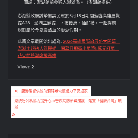
圖説：澎湖館前參觀人潮滿滿。（澎湖館提供）
澎湖縣政府誠摯邀請民眾於5月18日期間蒞臨高雄展覽
館A28「澎湖主題館」，搶優惠、抽好禮，一起提前
規劃屬於今夏最熱血的澎湖假期。
此篇文章最開始出處為:
2026高雄國際旅展盛大開幕
澎湖主題館人氣爆棚 開幕日即衝出單筆8萬元訂單
花火節熱潮席捲高雄
Views: 2
文
鹿港暖警供餐助酒醉難恢復體力平安返家
章
總統盼公私協力提升心血管疾病防治與照護 落實「健康台灣」願
導
景
覽