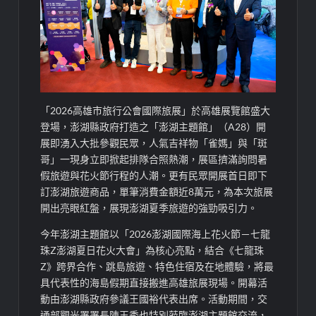
「2026高雄市旅行公會國際旅展」於高雄展覽館盛大
登場，澎湖縣政府打造之「澎湖主題館」（A28）開
展即湧入大批參觀民眾，人氣吉祥物「雀媽」與「斑
哥」一現身立即掀起排隊合照熱潮，展區擠滿詢問暑
假旅遊與花火節行程的人潮。更有民眾開展首日即下
訂澎湖旅遊商品，單筆消費金額近8萬元，為本次旅展
開出亮眼紅盤，展現澎湖夏季旅遊的強勁吸引力。
今年澎湖主題館以「2026澎湖國際海上花火節－七龍
珠Z澎湖夏日花火大會」為核心亮點，結合《七龍珠
Z》跨界合作、跳島旅遊、特色住宿及在地體驗，將最
具代表性的海島假期直接搬進高雄旅展現場。開幕活
動由澎湖縣政府參議王國裕代表出席。活動期間，交
通部觀光署署長陳玉秀也特別蒞臨澎湖主題館交流，