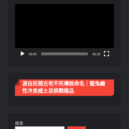
視
訊
播
放
器
00:00
05:18
源自民間古老不死傳說命名｜藍兔鹼
性冷泉威士忌挑戰極品
搜尋