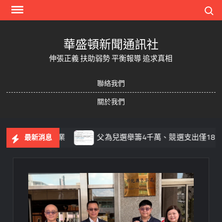
Skip
Search
to
content
華盛頓新聞通訊社
伸張正義 扶助弱勢 平衡報導 追求真相
聯絡我們
關於我們
督促回收作業
父為兒選舉籌4千萬、競選支出僅1810萬？游
最新消息