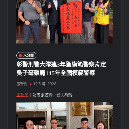
未分類
彰警刑警大隊連3年獲模範警察肯定
吳子毫榮膺115年全國模範警察
墨新聞
19 5 月, 2026
墨新聞
｜記者張游舜／台北報導