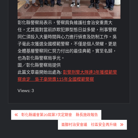
彰化縣警察局表示，警察肩負維護社會治安重責大
任，尤其面對當前詐欺犯罪型態日益多變，刑事警察
同仁須投入大量時間與心力進行偵查及防制工作。吳
子毫此次獲選全國模範警察，不僅是個人榮耀，更是
全體基層警察同仁努力付出的最佳典範，實至名歸，
也為彰化縣警察局爭光。
圖／彰化縣警察局提供
此篇文章最開始出處為:
彰警刑警大隊連3年獲模範警
察肯定 吳子毫榮膺115年全國模範警察
Views: 3
文
彰化縣議會第20屆第7次定期會 縣長施政報告
章
崙腳村治安會議 社區安全再升級
導