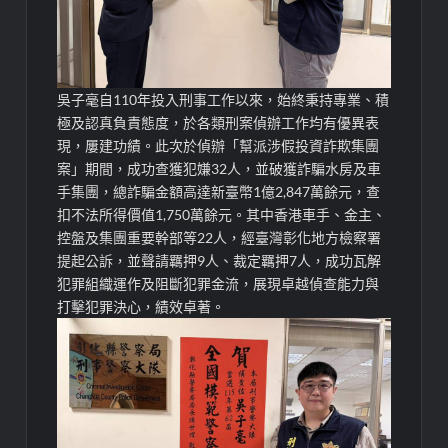
吳子毫自110年投入刑事工作以來，始終秉持專業、積
極及認真負責態度，於各類刑案偵辦工作均有優異表
現，屢建功績。此次於偵辦「幫派涉假投資詐欺集團
案」期間，成功查獲犯嫌32人，並破獲詐騙水房及車
手集團，總詐騙金額高達新臺幣1億2,847萬餘元，查
扣不法所得價值1,750萬餘元。其中香港車手、金主、
控盤及集團重要幹部等22人，經臺灣彰化地方檢察署
提起公訴，並聲請羈押9人、裁定羈押7人，成功瓦解
犯罪組織運作及阻斷犯罪金流，展現卓越偵查能力與
打擊犯罪決心，績效卓著。