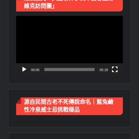
維克訪問團」
視
訊
播
放
器
00:00
05:18
源自民間古老不死傳說命名｜藍兔鹼
性冷泉威士忌挑戰極品