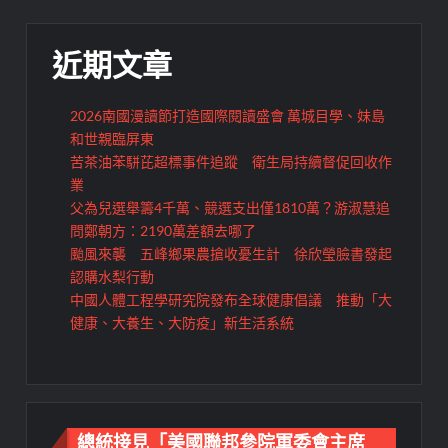
覽
近期文章
2026南國漫讀節打造國際閱讀盛會 萬城目學、妹島
和世親臨屏東
苦茶油苯駢芘超標事件追蹤 衛生局持續督促回收作
業
父為兒選舉籌4千萬、競選支出僅1810萬？游淑慧追
問鄭朝方：2190萬差額去哪了
颱風來襲 五峰鄉果農搶收憂生計 徐欣瑩臉書發起
認購水梨行動
中國人體工程學研究院發布全球健康倡議 推動「大
健康、大養生、大防疫」新生活系統
總統接見「美國聯邦參院軍委會主席