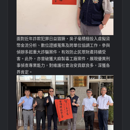
面對近年詐欺犯罪日益猖獗，吳子毫積極投入虛擬貨
幣金流分析、數位證據蒐集及跨單位協調工作，參與
偵辦多起重大詐騙案件，有效防止民眾財產持續受
害。此外，亦曾破獲大麻製毒工廠案件，展現優異刑
事偵查專業能力，對維護社會治安貢獻良多，深獲各
界肯定。