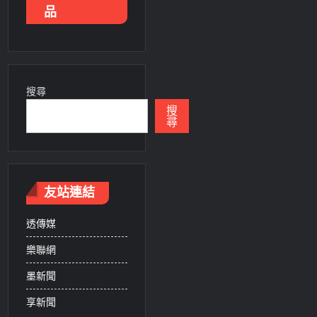
品
搜尋
搜
尋
友站連結
透傳媒
樂聯網
墨新聞
享新聞