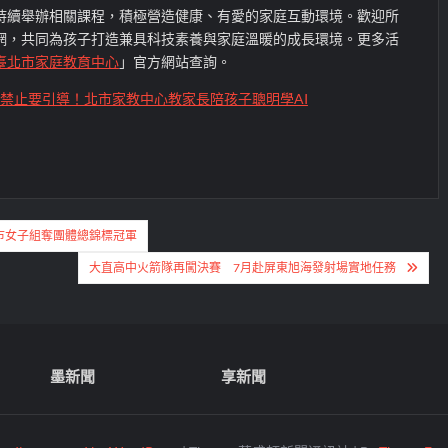
持續舉辦相關課程，積極營造健康、有愛的家庭互動環境。歡迎所
網，共同為孩子打造兼具科技素養與家庭溫暖的成長環境。更多活
臺北市家庭教育中心
」官方網站查詢。
禁止要引導！北市家教中心教家長陪孩子聰明學AI
市女子組奪團體總錦標冠軍
大直高中火箭隊再闖決賽 7月赴屏東旭海發射場實地任務
墨新聞
享新聞