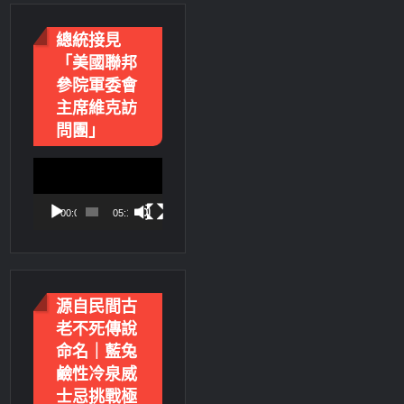
總統接見
「美國聯邦
參院軍委會
主席維克訪
問團」
視
訊
播
00:00
05:18
放
器
源自民間古
老不死傳說
命名｜藍兔
鹼性冷泉威
士忌挑戰極