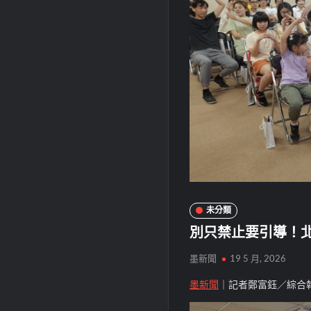
未分類
別只禁止要引導！北
墨新聞
19 5 月, 2026
墨新聞
｜記者鄭富鈺／綜合