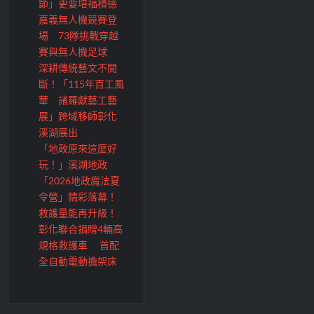
節」更要培福積德
嘉義無人機競賽登
場 73隊挑戰穿越
賽與無人機足球
深耕傳統藝文不間
斷！「115年百工風
華 諸羅獻藝工藝
展」跨域移師彰化
溪湖展出
「地政原來這麼好
玩！」溪湖地政
「2026地政魔法夏
令營」精彩落幕！
救護量能再升級！
彰化聯合捐贈4輛高
規格救護車 首配
全自動電動擔架床