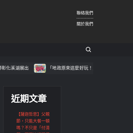
聯絡我們
關於我們
Search for:
出
「地政原來這麼好玩！」溪湖地政「2026地政魔法夏令
近期文章
【薩迦哲思】父親
節，只能大餐一頓
嗎？不只是「付清