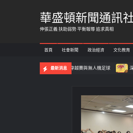
Skip
華盛頓新聞通訊
to
content
伸張正義 扶助弱勢 平衡報導 追求真相
首頁
社會新聞
政治經濟
文化教育
機競賽登場 73隊挑戰穿越賽與無人機足球
深耕傳統藝文
最新消息