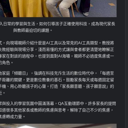
深入日常的學習與生活，如何引導孩子正確使用科技，成為現代家長
與教師最迫切的課題。
，向現場親師介紹什麼是AI工具以及常見的AI工具類型。教授將
與失敗經驗與現場分享，淺而易懂的方式讓與會者都更清楚地瞭解正
專家在對談的過程中，也提到面對AI海嘯，親師不必過度焦慮或一
的角色。
動家庭「傾聽日」，強調在科技充斥生活的數位時代中，「每週至
子距離的關鍵，更是數位教養的基石。鼓勵家長每天或每週固定留
手機、用心聆聽孩子的心聲，打造「家長願意聽、孩子願意說」的
近。
聚與投入的學習氛圍中圓滿落幕，QA互動環節中，許多家長的提問
知道很多其他家長或教師的焦慮與思考，解除了自己不少的焦慮，
焦慮轉成力量。