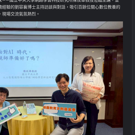
務經驗的劉容襄博士主持訪談與對話，吸引百餘位關心數位教養的
，現場交流氣氛熱烈。