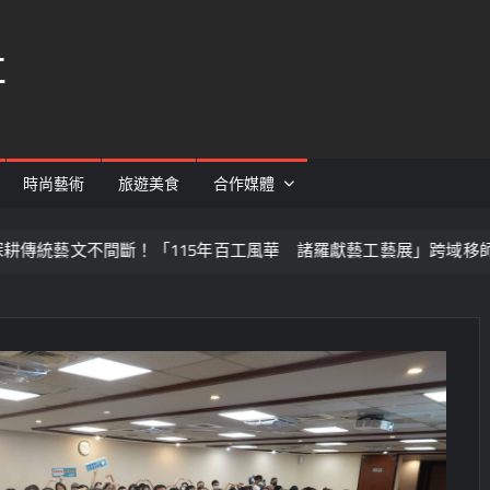
社
時尚藝術
旅遊美食
合作媒體
不間斷！「115年百工風華 諸羅獻藝工藝展」跨域移師彰化溪湖展