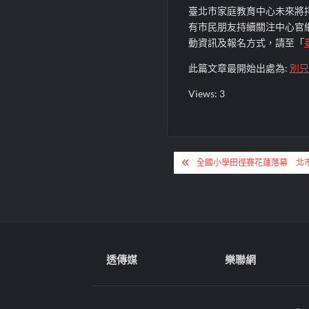
臺北市家庭教育中心未來將
有市民朋友持續關注中心官
動資訊及報名方式，請至「
此篇文章最開始出處為:
別只
Views: 3
文
全國小學田徑賽花蓮落幕 北
章
導
覽
透傳媒
樂聯網