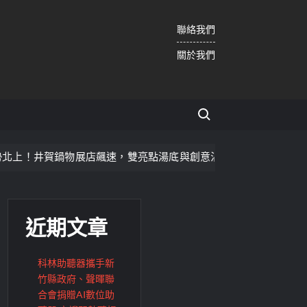
聯絡我們
關於我們
Search for:
物展店飆速，雙亮點湯底與創意沾醬搶攻雙北市場
千人捐
近期文章
科林助聽器攜手新
竹縣政府、聲暉聯
合會捐贈AI數位助