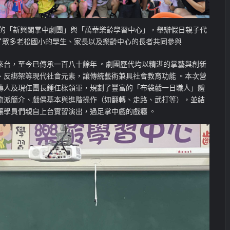
的「新興閣掌中劇團」與「萬華樂齡學習中心」，舉辦假日親子代
了眾多老松國小的學生、家長以及樂齡中心的長者共同參與
來台，至今已傳承一百八十餘年 。劇團歷代均以精湛的掌藝與創新
、反綁架等現代社會元素，讓傳統藝術兼具社會教育功能 。本次營
傳人及現任團長鍾任樑領軍，規劃了豐富的「布袋戲一日職人」體
流派簡介、戲偶基本與進階操作（如翻轉、走路、武打等），並結
讓學員們親自上台實習演出，過足掌中戲的戲癮 。