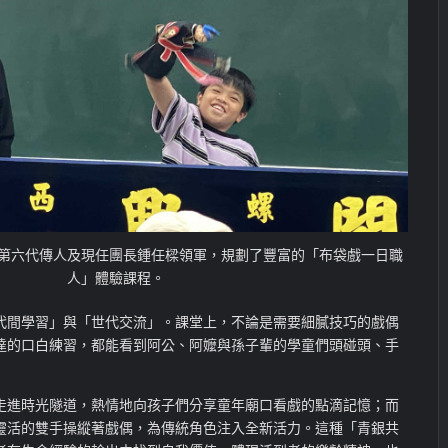
第六代傳人及現任團長鍾任樑領軍，規劃了豐富的「布袋戲一日職
人」體驗課程。
代間學習」與「世代交流」。課堂上，不論是需要細膩技巧的戲偶
達的口白練習，都能看到阿公、阿嬤與孫子輩的學童們頭碰頭、手
走進時光隧道，熱情地向孩子們分享童年廟口看戲的點滴記憶；而
靈活的雙手操縱著戲偶，為傳統角色注入全新活力。這種「青銀共