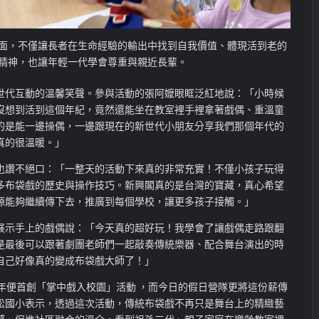
面，不僅讓長者在生命經驗的輸出中找到自我價值、體現活到老的
精神，也讓年輕一代學會尊重與親近長輩。
世代互動的溫馨笑聲。參與活動的張阿嬤眼眶泛紅地說：「小時候
沒想到活到這個年紀，竟然還能坐在教室裡手裡拿著戲偶、重溫童
的是能一邊操偶，一邊跟現在的新世代小朋友分享我們那個年代的
真的很溫暖。」
也讚不絕口：「一整天的活動下來真的非常充實！不僅小孩子玩得
多布袋戲的歷史與操作技巧。新興閣真的是台灣的寶藏，真心希望
源能夠繼續傳下去，推廣到每個學校，讓更多孩子接觸。」
展示手上的戲偶說：「今天真的超好玩！我學會了讓戲偶走路跟翻
是最後可以跟著劇團老師們一起敲奏傳統樂器、配合舞台演出的時
自己好像真的變成布袋戲大師了！」
年便首創「掌中戲入校園」活動 ，而今日的假日營隊更將這份薪傳
松國小表示，透過這次活動，傳統布袋戲不再只是舞台上的精緻藝