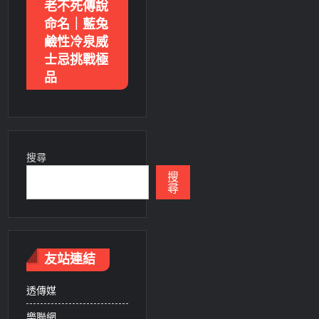
老不死傳說
命名｜藍兔
鹼性冷泉威
士忌挑戰極
品
搜尋
搜
尋
友站連結
透傳媒
樂聯網