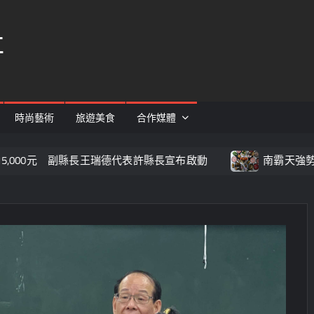
社
時尚藝術
旅遊美食
合作媒體
副縣長王瑞德代表許縣長宣布啟動
南霸天強勢北上！井賀鍋