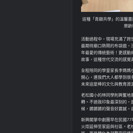
這種「青銀共學」的溫馨畫
樂齡
活動過程中，現場充滿了跨
最期待廟口熱鬧的布袋戲，
年最愛的傳統藝術！更感動
故事，這種世代交流的感覺
全程陪同的學童家長李媽媽
開心，連我們大人都學到很
未來這麼棒的文化與教育資
老松國小的林同學則興奮地
轉。不過我印象最深刻的，
候，鏘鏘鏘的聲音好震撼，
新興閣掌中劇團早在民國77
火炬延伸至家庭與社區。老