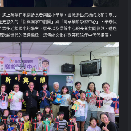
，遇上萬華在地樂齡長者與國小學童，會激盪出怎樣的火花？臺北
歷史悠久的「新興閣掌中劇團」與「萬華樂齡學習中心」，舉辦假
了眾多老松國小的學生、家長以及樂齡中心的長者共同參與，透過
起跨越世代的溝通橋樑，讓傳統文化在歡笑與陪伴中代代相傳。