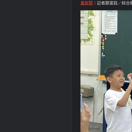
墨新聞
｜記者鄭富鈺／綜合