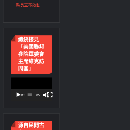
縣長宣布啟動
總統接見
「美國聯邦
參院軍委會
主席維克訪
問團」
視
訊
播
00:00
05:18
放
器
源自民間古