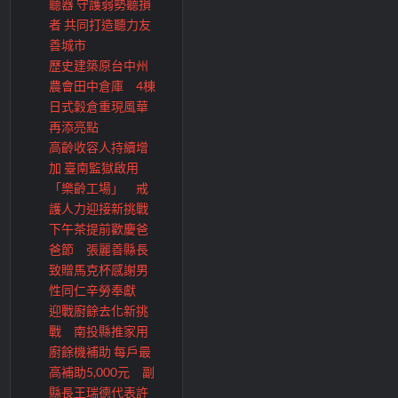
聽器 守護弱勢聽損
者 共同打造聽力友
善城市
歷史建築原台中州
農會田中倉庫 4棟
日式穀倉重現風華
再添亮點
高齡收容人持續增
加 臺南監獄啟用
「樂齡工場」 戒
護人力迎接新挑戰
下午茶提前歡慶爸
爸節 張麗善縣長
致贈馬克杯感謝男
性同仁辛勞奉獻
迎戰廚餘去化新挑
戰 南投縣推家用
廚餘機補助 每戶最
高補助5,000元 副
縣長王瑞德代表許