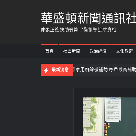
Skip
華盛頓新聞通訊
to
content
伸張正義 扶助弱勢 平衡報導 追求真相
首頁
社會新聞
政治經濟
文化教育
去化新挑戰 南投縣推家用廚餘機補助 每戶最高補助5,000元 
最新消息