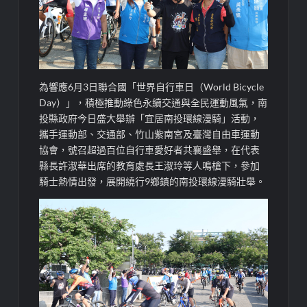
為響應6月3日聯合國「世界自行車日（World Bicycle
Day）」，積極推動綠色永續交通與全民運動風氣，南
投縣政府今日盛大舉辦「宜居南投環線漫騎」活動，
攜手運動部、交通部、竹山紫南宮及臺灣自由車運動
協會，號召超過百位自行車愛好者共襄盛舉，在代表
縣長許淑華出席的教育處長王淑玲等人鳴槍下，參加
騎士熱情出發，展開繞行9鄉鎮的南投環線漫騎壯舉。