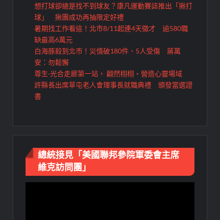
想打球卻總是找不到球友？康凡運動賽誌推出「揪打
球」 揪團成功再抽限定好禮
暑期找工作看這！北市8/11起連4天徵才 逾580職
缺最高6萬元
白海豚殺到北市！災情破180件、5人受傷 蔣萬
安：勿鬆懈
尊生·光合走廊第一站， 翩然栩栩・營造心靈場域
許縣長出席草屯老人會理事長就職典禮 頒發當選證
書
總統接見「美國聯邦參院軍委會主席
維克訪問團」
視
訊
播