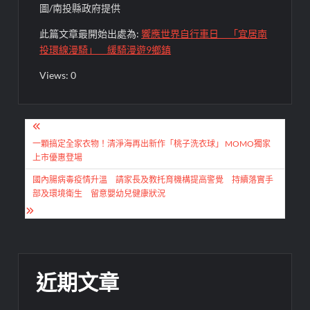
圖/南投縣政府提供
此篇文章最開始出處為:
響應世界自行車日 「宜居南
投環線漫騎」 緩騎漫遊9鄉鎮
Views: 0
文
章
一顆搞定全家衣物！清淨海再出新作「桃子洗衣球」 MOMO獨家
上市優惠登場
導
國內腸病毒疫情升溫 請家長及教托育機構提高警覺 持續落實手
覽
部及環境衛生 留意嬰幼兒健康狀況
近期文章