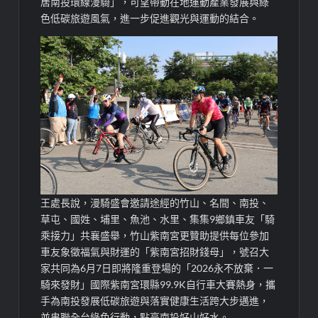
居南投環線漫騎」，可望帶動在地運動產業發展與綠
色低碳旅遊風氣，進一步促進觀光與運動的結合。
王處長說，漫騎盛會邀請途經的竹山、名間、南投、
草屯、國姓、埔里、魚池、水里、集集9鄉鎮車友「騎
乘接力」共襄盛舉，竹山紫南宮更贊助提供每位參加
車友象徵福氣與財運的「紫南宮招財錢母」，號召大
家共同為6月7日即將隆重登場的「2026永不放棄．一
騎來發財」國際紫南宮環縣99.9K自行車大賽熱身，攜
手為南投發展低碳旅遊與落實健康生活跨大步邁進，
並串聯全台綠色行動，點亮南投好山好水。