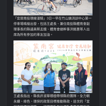
「宜居南投環線漫騎」3日一早在竹山鎮消訓中心第一
停車場鳴槍出發，包括王處長、兼任南投縣體育會副
理事長的縣議員蔡孟娥、體育會總幹事洪銘惠等人出
席為所有參加的車友加油。
王處長指出，縣長許淑華積極帶領縣府團隊，全力朝
永續、綠色、環保的政策目標推動縣政，這次的「宜