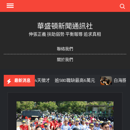
Skip
Search
to
content
華盛頓新聞通訊社
伸張正義 扶助弱勢 平衡報導 追求真相
聯絡我們
關於我們
8/11起連4天徵才 逾580職缺最高6萬元
白海豚殺到北市
最新消息