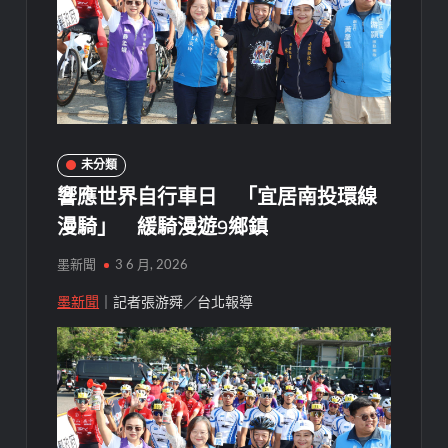
未分類
響應世界自行車日 「宜居南投環線
漫騎」 緩騎漫遊9鄉鎮
墨新聞
3 6 月, 2026
墨新聞
｜記者張游舜／台北報導