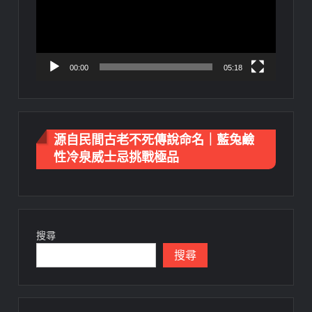
放
器
00:00
05:18
源自民間古老不死傳說命名｜藍兔鹼
性冷泉威士忌挑戰極品
搜尋
搜尋