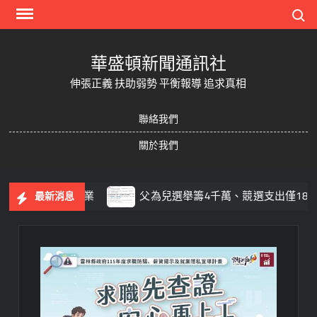
Skip
Search
to
content
華盛頓新聞通訊社
伸張正義 扶助弱勢 平衡報導 追求真相
聯絡我們
關於我們
督促回收作業
父為兒選舉籌4千萬、競選支出僅1810萬？
最新消息