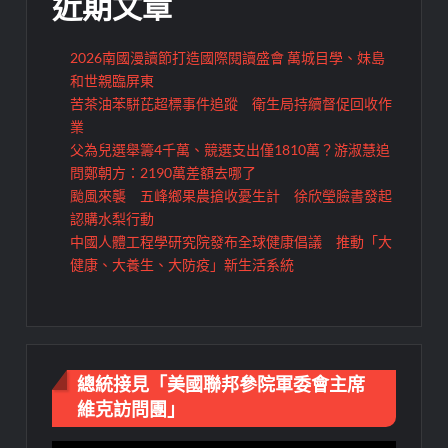
近期文章
2026南國漫讀節打造國際閱讀盛會 萬城目學、妹島
和世親臨屏東
苦茶油苯駢芘超標事件追蹤 衛生局持續督促回收作
業
父為兒選舉籌4千萬、競選支出僅1810萬？游淑慧追
問鄭朝方：2190萬差額去哪了
颱風來襲 五峰鄉果農搶收憂生計 徐欣瑩臉書發起
認購水梨行動
中國人體工程學研究院發布全球健康倡議 推動「大
健康、大養生、大防疫」新生活系統
總統接見「美國聯邦參院軍委會主席
維克訪問團」