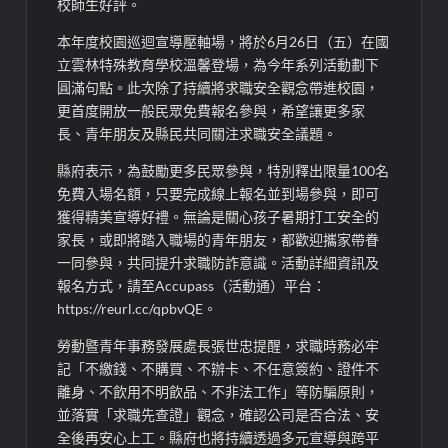
校師生好評。
本年度校園巡迴宣導壓軸場，將於6月26日（五）在國
立雲林特殊教育學校溫馨登場，為今年系列活動劃下
圓滿句點。此次除了持續將求職安全觀念帶進校園，
更首度開放一般民眾免費報名參與，希望讓更多家
長、青年朋友及縣民共同關注求職安全議題。
縣府表示，為鼓勵更多民眾參與，特別釋出限量100名
免費入場名額，只要完成線上報名並到場參與，即可
獲得精美宣導好禮。無論是關心孩子暑期打工安全的
家長，或即將踏入職場的青年朋友，都歡迎攜家帶眷
一同參與，共同提升求職防詐意識。活動詳細資訊及
報名方式，請至Accupass（活動通）平台：
https://reurl.cc/qpbvQE。
勞動暨青年事務發展處長張世忠提醒，求職時務必牢
記「不繳錢、不購買、不辦卡、不任意簽約、證件不
離身、不飲用不明飲品、不非法工作」等防騙原則，
並落實「求職先查證」觀念，確認公司是否合法、安
全後再安心上工。縣府也將持續透過多元宣導與跨平