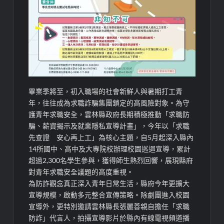
畢業季將至，初入職場的社會新鮮人與暑期打工青
年，往往成為求職詐騙集團鎖定的高風險對象。為守
護青年求職安全，雲林縣政府長期積極推動「求職防
騙、薪資揭示及就業隱私宣導計畫」，今年以「求職
先查證 安心再上工」為核心主題，自5月起深入縣內
14所國中、高中及大專院校辦理校園巡迴宣導，累計
超過2,300名學生參與，獲得師生熱烈回響，展現縣府
對青年求職安全議題的高度重視。
為防詐觀念真正深入青年日常生活，縣府今年更擴大
宣導規模，啟動多元整合宣傳策略。除劇團進入校園
宣導外，更特別邀請雲林縣長張麗善親自擔任「求職
防詐」代言人，拍攝宣導影片於縣內有線電視頻道播