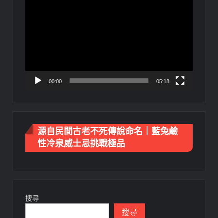
視
訊
播
放
器
00:00
05:18
源自民間古老不死傳說命名｜藍兔鹼
性冷泉威士忌挑戰極品
搜尋
搜尋