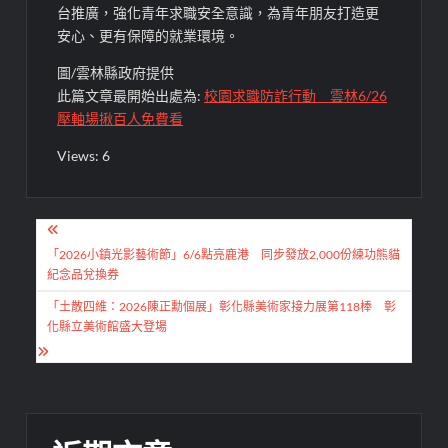
台推廣，強化青年求職安全意識，為青年朋友打造更
安心、更有保障的就業環境。
圖/雲林縣政府提供
此篇文章最開始出處為:
校園求職防詐行動 雲林6/26
壓軸場揪百人免費看
Views: 6
文
章
「2026小鎮光影藝術節」6/6點亮鹿港 同步發放2,000份練功熊貓
紀念品兌換券
導
「土散四維：2026陳正勳個展」彰化縣美術家接力展第118棒 彰
覽
化縣立美術館盛大登場