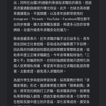
出；同時在台鐵3列通勤列車張貼求職防詐廣告，透過
高流量通勤路線提升曝光效益。此外，也結合高收聽
率廣播電台、平面媒體，以及青年族群常使用的
Instagram、Threads、YouTube、Facebook等社群平
台同步推播，擴大宣導觸及層面，佈建多元防詐宣導
網絡，全面升級青年求職安全防護力。
縣長張麗善表示，近年求職詐騙手法日益多元，青年
朋友因缺乏社會經驗，容易成為詐騙集團下手目標，
因此縣府持續透過校園巡迴與媒體宣導雙軌並進，協
助青年建立正確求職觀念。今年宣導重點除強化「三
要七不」防騙原則外，也特別強調薪資揭示透明化與
個人就業隱私保護，希望青年朋友在求職前能提高警
覺、主動查證，避免落入求職陷阱。
為提升學生參與度與學習效果，採用寓教於樂的「求
職宣導劇」形式，邀請專業藝文團隊「蘋果劇團」演
出，將常見的網路打工詐騙、假求職真詐財、就業隱
私等案例融入劇情，透過生動有趣的表演，引導學生
在輕鬆氛圍中建立防詐意識，深化宣導成效，廣受各