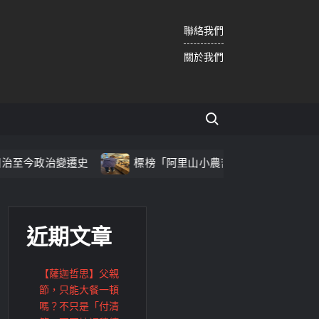
聯絡我們
關於我們
Search for:
史
標榜「阿里山小農苦茶籽」 威加拿不出原料證明 北市
近期文章
【薩迦哲思】父親
節，只能大餐一頓
嗎？不只是「付清