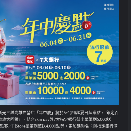
新光三越高雄左營店「年中慶」將於
6/4(
四
)
起夏日超贈點，
鎖定百
數放大回饋」，結合
skm pay
與
7
大指定銀行祭出單筆刷
5,000
送
雅客／
[i]Store
單筆刷萬送
4,000
點等，更加碼聯名卡與指定銀行滿