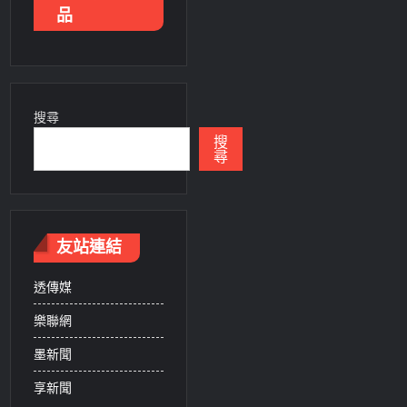
品
搜尋
搜
尋
友站連結
透傳媒
樂聯網
墨新聞
享新聞