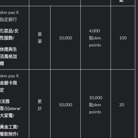
skm pay X
指定銀行
化妝品
/
女
4,000
單
性服飾
/
10,000
點
skm
100
筆
points
休閒與生
活風格加
贈
skm pay X
金銀卡限
定
10,000
(
法雅
累
50,000
點
skm
20
客
/[i]store/
計
points
大家電
/
黃金工資
/
餐飲除外
)