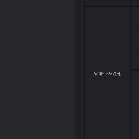
6/4(
四
)-6/7(
日
)