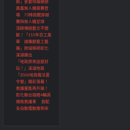
節」更要培福積德
嘉義無人機競賽登
場 73隊挑戰穿越
賽與無人機足球
深耕傳統藝文不間
斷！「115年百工風
華 諸羅獻藝工藝
展」跨域移師彰化
溪湖展出
「地政原來這麼好
玩！」溪湖地政
「2026地政魔法夏
令營」精彩落幕！
救護量能再升級！
彰化聯合捐贈4輛高
規格救護車 首配
全自動電動擔架床