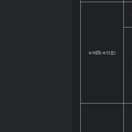
6/4(
四
)-6/5(
五
)