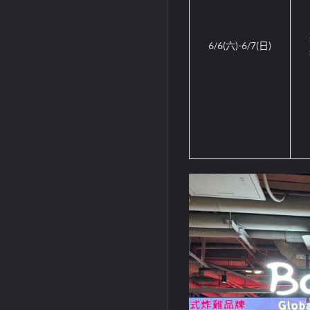
6/6(
六
)-6/7(
日
)