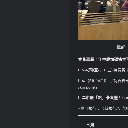
圖説
會員專屬！年中慶加碼犒賞
l
6/4(
四
)
至
6/10(
三
)
持貴賓
l
6/4(
四
)
至
6/10(
三
)
持貴賓
skm points
l
年中慶「點」卡友禮！
skm
※
參加銀行：台新銀行
/
新光
日期