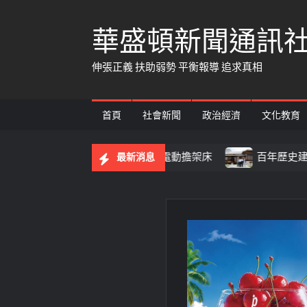
Skip
華盛頓新聞通訊
to
content
伸張正義 扶助弱勢 平衡報導 追求真相
首頁
社會新聞
政治經濟
文化教育
護車 首配全自動電動擔架床
百年歷史建築「西螺街長宿
最新消息