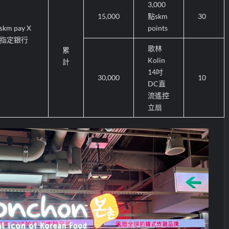
3,000
15,000
點
skm
30
skm pay X
points
指定銀行
歌林
累
Kolin
計
14
吋
30,000
10
DC
直
流遙控
立扇