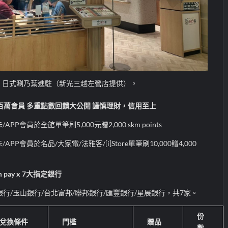
：日式涮乃葉進駐（新光三越左營店提供）。
百萬會員
多重點數回饋大公開
謹慎理財，信用至上
卡
/APP
會員於全館單筆刷
5,000
元贈
2,000 skm points
卡
/APP
會員於名品
/
大家電
/
法雅客
/
[i]Store
單筆刷
10,000
贈
4,000
 pay x
7
大指定銀行
銀行
/
玉山銀行
/
台北富邦
/
聯邦銀行
/
匯豐銀行
/
星展銀行，共
7
家。
份
兌換條件
門檻
贈品
數