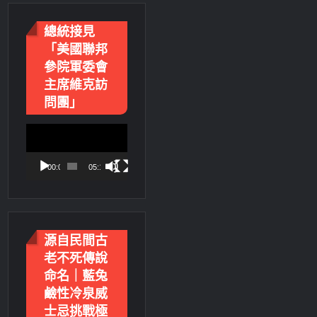
總統接見
「美國聯邦
參院軍委會
主席維克訪
問團」
視
訊
播
00:00
05:18
放
器
源自民間古
老不死傳說
命名｜藍兔
鹼性冷泉威
士忌挑戰極