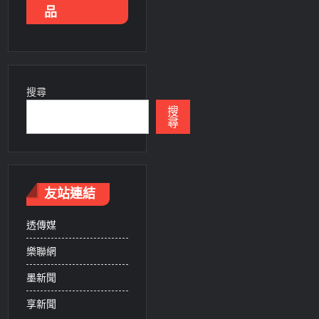
品
搜尋
搜
尋
友站連結
透傳媒
樂聯網
墨新聞
享新聞