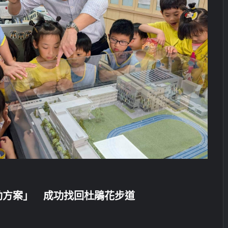
動方案」 成功找回杜鵑花步道