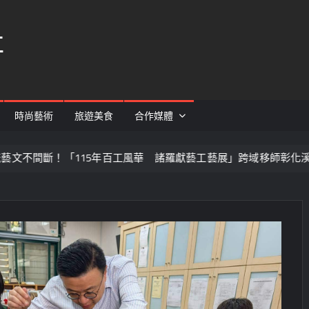
社
時尚藝術
旅遊美食
合作媒體
5年百工風華 諸羅獻藝工藝展」跨域移師彰化溪湖展出
「