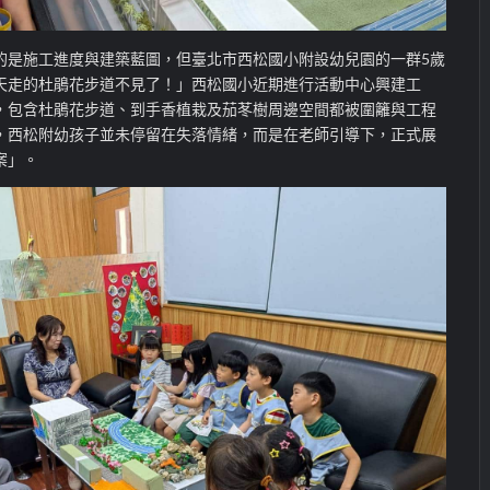
的是施工進度與建築藍圖，但臺北市西松國小附設幼兒園的一群5歲
天走的杜鵑花步道不見了！」西松國小近期進行活動中心興建工
，包含杜鵑花步道、到手香植栽及茄苳樹周邊空間都被圍籬與工程
，西松附幼孩子並未停留在失落情緒，而是在老師引導下，正式展
案」。