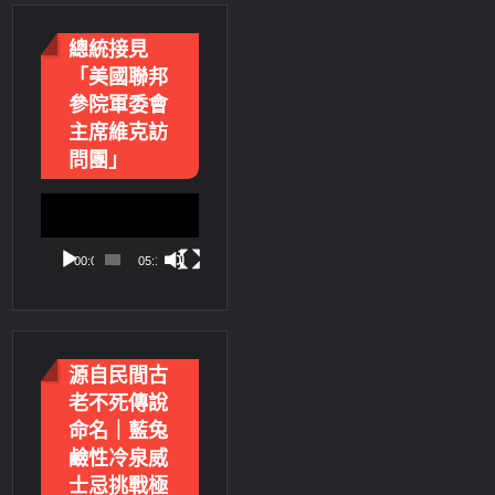
總統接見
「美國聯邦
參院軍委會
主席維克訪
問團」
視
訊
播
00:00
05:18
放
器
源自民間古
老不死傳說
命名｜藍兔
鹼性冷泉威
士忌挑戰極