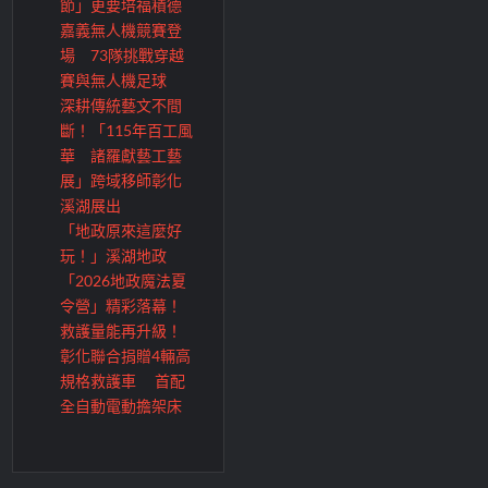
節」更要培福積德
嘉義無人機競賽登
場 73隊挑戰穿越
賽與無人機足球
深耕傳統藝文不間
斷！「115年百工風
華 諸羅獻藝工藝
展」跨域移師彰化
溪湖展出
「地政原來這麼好
玩！」溪湖地政
「2026地政魔法夏
令營」精彩落幕！
救護量能再升級！
彰化聯合捐贈4輛高
規格救護車 首配
全自動電動擔架床