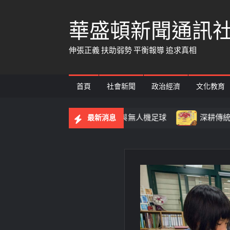
Skip
華盛頓新聞通訊
to
content
伸張正義 扶助弱勢 平衡報導 追求真相
首頁
社會新聞
政治經濟
文化教育
73隊挑戰穿越賽與無人機足球
深耕傳統藝文不間斷！「11
最新消息