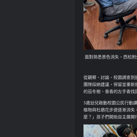
面對熟悉景色消失，西松附
從觀察、討論、校園調查到
團隊採納建議，保留並重新
的茄冬樹、香香的左手香找
5歲幼兒啟動校園公民行動
植物與杜鵑花步道逐漸消失
麼？」孩子們開始自主展開