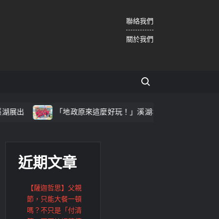
聯絡我們
關於我們
Search for:
地政原來這麼好玩！」溪湖地政「2026地政魔法夏令營」精彩落幕
近期文章
【薩迦哲思】父親
節，只能大餐一頓
嗎？不只是「付清