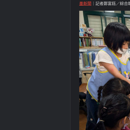
墨新聞
｜記者鄭富鈺／綜合