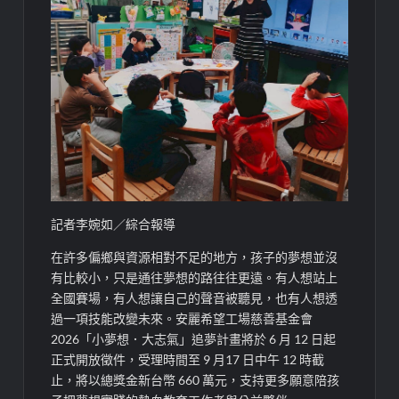
記者李婉如／綜合報導
在
許多偏
鄉與資源相對不足的地方，孩子的夢想並沒
有比較小，只是通往夢想的路往往更遠。有人想站上
全國賽場，有人想讓自己的聲音被聽見，也有人想透
過一項技能改變未來。安麗希望工場慈善基金會
2026
「小夢想．大志氣」追夢計畫將於
6
月
12
日起
正式開放徵件，受理時間至
9
月
17
日中午
12
時截
止，
將以總獎金新台幣
660
萬元
，
支持更多願意陪孩