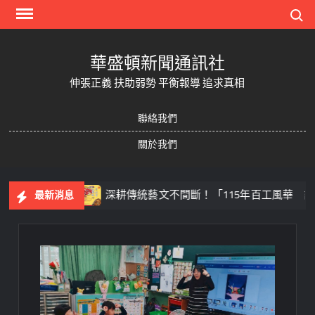
Skip
Search
to
content
華盛頓新聞通訊社
伸張正義 扶助弱勢 平衡報導 追求真相
聯絡我們
關於我們
足球
深耕傳統藝文不間斷！「115年百工風華 諸羅獻藝
最新消息