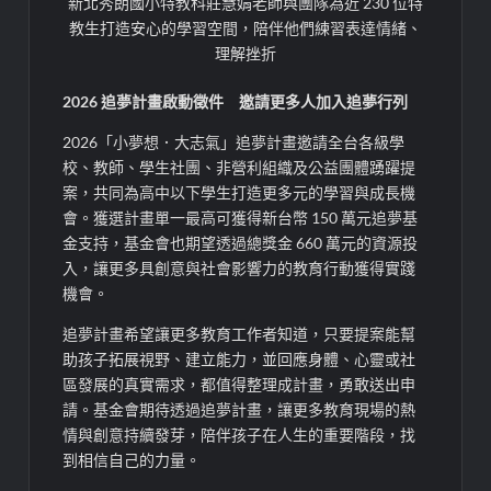
新北秀朗國小特教科莊慧娟老師與團隊為近 230 位特
教生打造安心的學習空間，陪伴他們練習表達情緒、
理解挫折
2026
追夢計畫啟動徵件 邀請更多人加入
追夢
行列
2026
「小夢想．大志氣」追夢計畫邀請全台各級學
校、教師、學生社團、非營利組織及公益團體踴躍提
案，共同為高中以下學生打造更多元的學習與成長機
會。獲選計畫單一最高可獲得新台幣
150
萬元追夢基
金支持，基金會也期望透過總獎金
660
萬元的資源投
入，讓更多具創意與社會影響力的教育行動獲得實踐
機會。
追夢計畫希望讓更多教育工作者知道，只要提案能幫
助孩子拓展視野、建立能力，並回應身體、心靈或社
區發展的真實需求，都值得整理成計畫，勇敢送出申
請。基金會期待透過追夢計畫，讓更多教育現場的熱
情與創意持續發芽，陪伴孩子在人生的重要階段，找
到相信自己的力量。