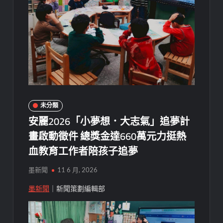
未分類
安麗2026「小夢想．大志氣」追夢計
畫啟動徵件 總獎金達660萬元力挺熱
血教育工作者陪孩子追夢
墨新聞
11 6 月, 2026
墨新聞
｜新聞策劃編輯部