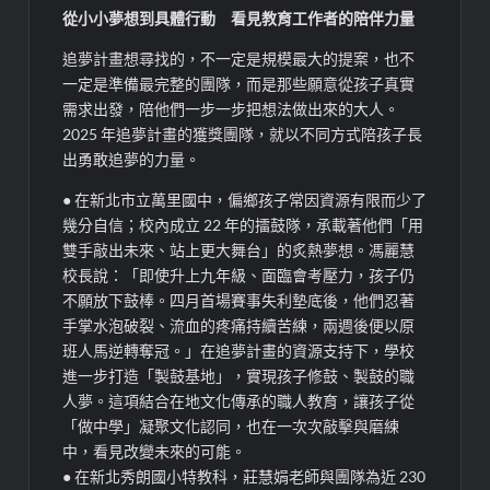
從小
小
夢想到具體行動 看見教育工作者的陪伴力量
追夢計畫想尋找的，不一定是規模最
大的提案，也不
一定是準備最完整的團隊，而是那些願意從孩子真實
需求出發，陪他們一步一步把想法做出來的大人。
2025
年追夢
計畫的
獲獎
團隊，
就以不同方式陪孩子長
出勇敢追夢的力量。
●
在新北市立萬里國中，偏鄉孩子常因資源有限而少了
幾分自信；校內成立
22
年的擂鼓隊，承載著他們「用
雙手敲出未來、站上更大舞台」的炙熱夢想。馮麗慧
校長說：「即使升上九年級、面臨會考壓力，孩子仍
不願放下鼓棒。四月首場賽事失利墊底後，他們忍著
手掌水泡破裂、流血的疼痛持續苦練，兩
週
後便以原
班人馬逆轉奪冠。」在追夢計畫的資源支持下，學校
進一步打造「製鼓基地」，實現
孩子修鼓
、製鼓的
職
人夢
。這項結合在地文化傳承的職人教育，讓孩子從
「做中學」凝聚文化認同，也在一次
次
敲擊與磨練
中，看見改變未來的可能。
●
在
新北秀朗
國小特教科，莊慧娟老師與團隊為近
230