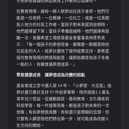
子把夢想
實踐
的
熱血
教育工作者與公益夥伴。
在教育現場，總有一群人默默站在孩子身旁。他們可
能是一位老師、一位教練、一位社工，或是一位長期
投入地方的社區工作者。當孩子對未來感到迷惘時，
他們選擇留下來；當孩子準備退縮時，他們選擇再鼓
勵一
次。安麗希望工場慈善基金會董事長林彥秀表
示：
「每一個孩子的夢想背後，都需要一群願意陪他
往前走的大人。追夢計畫除了提供經費支持，更希望
接住教育現場的熱情與創意，讓那些願意為孩子多做
一點的人，有機
會讓
夢
想
成真
。」
聚焦健康成長 讓夢想成為改變的起點
基金會成立至今邁入第
14
年，「小夢想．大志氣」追
夢計畫已累計支持
97
件追夢
專案，陪伴超過
1.1
萬名
青年兒少受益。從運動競技、藝術教育、文化傳承到
科技學習，每一件提案背後，都是孩子對未來的一次
想像；有些夢想很具體，有些還只是模糊的念頭，但
只要有人願意陪他們跨出第一步，就可能成為改變人
生方向的開始。