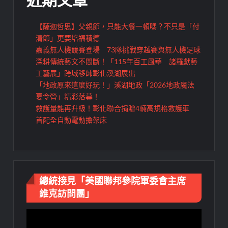
近期文章
【薩迦哲思】父親節，只能大餐一頓嗎？不只是「付
清節」更要培福積德
嘉義無人機競賽登場 73隊挑戰穿越賽與無人機足球
深耕傳統藝文不間斷！「115年百工風華 諸羅獻藝
工藝展」跨域移師彰化溪湖展出
「地政原來這麼好玩！」溪湖地政「2026地政魔法
夏令營」精彩落幕！
救護量能再升級！彰化聯合捐贈4輛高規格救護車
首配全自動電動擔架床
總統接見「美國聯邦參院軍委會主席
維克訪問團」
視
訊