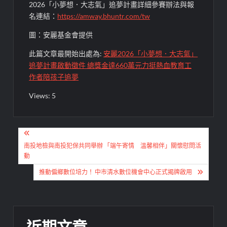
2026
「小夢想．大志氣」追夢計畫詳細參賽辦法與報
名連結
：
https://amway.bhuntr.com/tw
圖：安麗基金會提供
此篇文章最開始出處為:
安麗2026「小夢想．大志氣」
追夢計畫啟動徵件 總獎金達660萬元力挺熱血教育工
作者陪孩子追夢
Views: 5
文
章
南投地檢與南投犯保共同舉辦 「端午寄情 溫馨相伴」關懷慰問活
動
導
推動偏鄉數位培力！ 中市清水數位機會中心正式揭牌啟用
覽