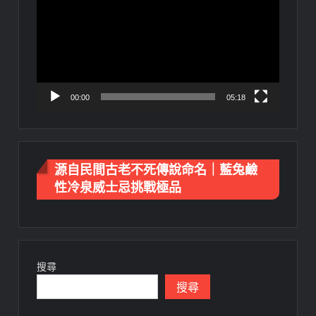
播
放
器
00:00
05:18
源自民間古老不死傳說命名｜藍兔鹼
性冷泉威士忌挑戰極品
搜尋
搜尋