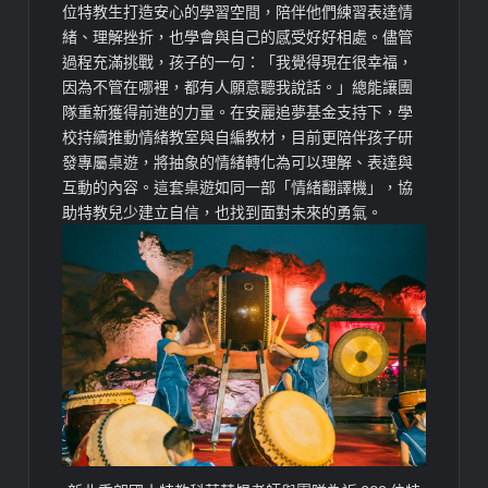
位
特教生打造
安心的學習空間，陪伴他們練習表達情
緒、理解挫折，也學會與自己的感受好好相處。儘管
過程充滿挑戰，孩子的一句：「我覺得現在很幸福，
因為不管在哪裡，都有人願意聽我說話。」總能讓團
隊重新獲得前進的力量。在
安麗追夢
基金支持下，學
校持續推動情緒教室與自編教材，目前更陪伴孩子研
發
專屬桌遊
，將抽象的情緒轉化為可以理解、表達與
互動的內容。這
套桌遊
如同一部「情緒翻譯機」，協
助特教兒少建立自信，也找到面對未來的勇氣。