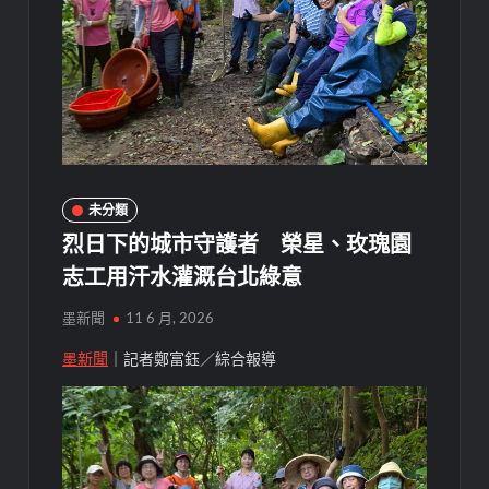
未分類
烈日下的城市守護者 榮星、玫瑰園
志工用汗水灌溉台北綠意
墨新聞
11 6 月, 2026
墨新聞
｜記者鄭富鈺／綜合報導