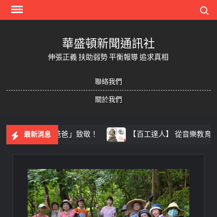
Skip
Search
to
content
華盛頓新聞通訊社
伸張正義 扶助弱勢 平衡報導 追求真相
聯絡我們
關於我們
年隊警察爸爸」致敬！
【百工達人】 從音樂教育到生命陪
最新消息