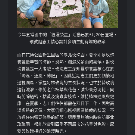
今年五常國中的「親浸榮星」活動已於5月20日登場，
環教組志工精心設計多項生動有趣的教案
而在花博公園新生園區的臺北玫瑰園，夏季則是玫瑰
養護最辛苦的時節。炎熱、潮濕又多雨的氣候，對玫
瑰養護是一大考驗。玫瑰志工深知夏季養護核心在於
「降溫、通風、薄肥」，因此近期志工們更加頻繁地
巡視園區，掌握每株玫瑰的生長狀況。也忙於替玫瑰
進行澆灌、修剪老化枝葉與花苞，減少養分消耗，同
時剪除過密、枯黃及病蟲害枝條，維持植株通風與健
康。在夏季，志工們往往都需在烈日下工作，面對高
溫炙熱的天氣，大家仍細心巡視園區植栽的狀況，不
放過任何需要修整的細節，讓民眾無論何時造訪臺北
玫瑰園，都能欣賞到四季不同層次的花景與色彩，感
受與玫瑰相遇的浪漫時光。