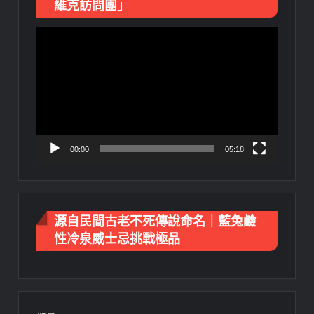
維克訪問團」
視
訊
播
放
器
00:00
05:18
源自民間古老不死傳說命名｜藍兔鹼
性冷泉威士忌挑戰極品