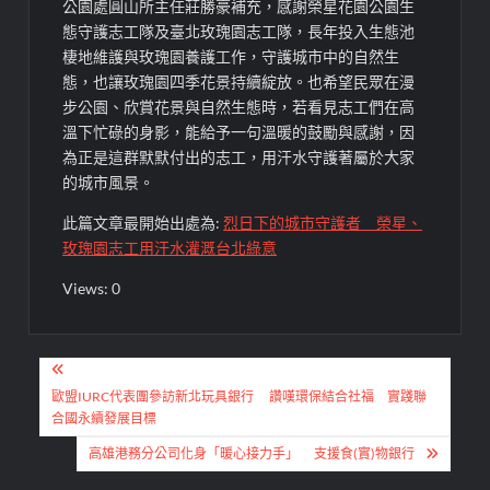
公園處圓山所主任莊勝豪補充，感謝榮星花園公園生
態守護志工隊及臺北玫瑰園志工隊，長年投入生態池
棲地維護與玫瑰園養護工作，守護城市中的自然生
態，也讓玫瑰園四季花景持續綻放。也希望民眾在漫
步公園、欣賞花景與自然生態時，若看見志工們在高
溫下忙碌的身影，能給予一句溫暖的鼓勵與感謝，因
為正是這群默默付出的志工，用汗水守護著屬於大家
的城市風景。
此篇文章最開始出處為:
烈日下的城市守護者 榮星、
玫瑰園志工用汗水灌溉台北綠意
Views: 0
文
章
歐盟IURC代表團參訪新北玩具銀行 讚嘆環保結合社福 實踐聯
合國永續發展目標
導
高雄港務分公司化身「暖心接力手」 支援食(實)物銀行
覽