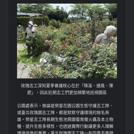
玫瑰志工深知夏季養護核心在於「降溫、通風、薄
肥」，因此近期志工們更加頻繁地巡視園區
公園處表示，無論是榮星花園公園生態守護志工隊、
或臺北玫瑰園志工隊，都是默默守護環境的無名英
雄。榮星志工隊長期生態池周圍復育螢火蟲及本土物
種、提升生態多樣性，也透過實際行動讓更多人理解
環境保育的重要。臺北玫瑰園志工隊一年四季不畏晴