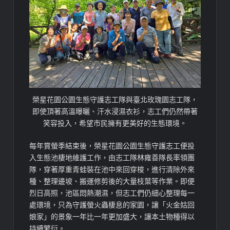
榮星花園公園生態守護志工隊與臺北玫瑰園志工隊，
即使頂著高溫曝曬、汗水浸濕衣衫，志工們仍然帶著
笑容投入，希望市民擁有更美好的生態環境。
每年賞螢季結束後，榮星花園公園生態守護志工便投
入生態池棲地維護工作，由志工隊林雍善隊長率領團
隊，穿著厚重青蛙裝在池中來回穿梭，進行清除外來
種、整理邊坡、搬運修剪後的大量枝葉等作業。即便
烈日高照，池區悶熱潮濕，但志工們仍細心整理每一
處環境，只為守護螢火蟲棲息的家園，讓「火金姑回
娘家」的景象一年比一年更加盛大，讓本土物種得以
持續繁衍。